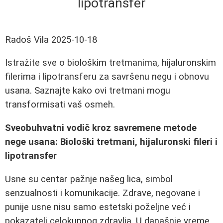
lipotransfer
Radoš Vila
2025-10-18
Istražite sve o biološkim tretmanima, hijaluronskim
filerima i lipotransferu za savršenu negu i obnovu
usana. Saznajte kako ovi tretmani mogu
transformisati vaš osmeh.
Sveobuhvatni vodič kroz savremene metode
nege usana: Biološki tretmani, hijaluronski fileri i
lipotransfer
Usne su centar pažnje našeg lica, simbol
senzualnosti i komunikacije. Zdrave, negovane i
punije usne nisu samo estetski poželjne već i
pokazatelj celokupnog zdravlja. U današnje vreme,