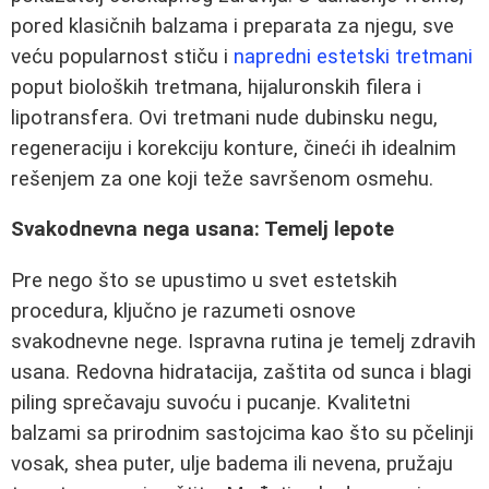
pored klasičnih balzama i preparata za njegu, sve
veću popularnost stiču i
napredni estetski tretmani
poput bioloških tretmana, hijaluronskih filera i
lipotransfera. Ovi tretmani nude dubinsku negu,
regeneraciju i korekciju konture, čineći ih idealnim
rešenjem za one koji teže savršenom osmehu.
Svakodnevna nega usana: Temelj lepote
Pre nego što se upustimo u svet estetskih
procedura, ključno je razumeti osnove
svakodnevne nege. Ispravna rutina je temelj zdravih
usana. Redovna hidratacija, zaštita od sunca i blagi
piling sprečavaju suvoću i pucanje. Kvalitetni
balzami sa prirodnim sastojcima kao što su pčelinji
vosak, shea puter, ulje badema ili nevena, pružaju