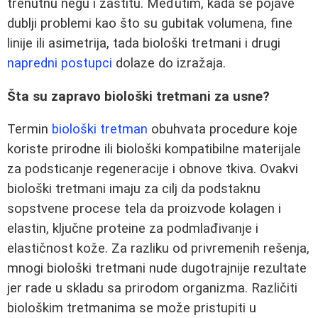
trenutnu negu i zaštitu. Međutim, kada se pojave
dublji problemi kao što su gubitak volumena, fine
linije ili asimetrija, tada biološki tretmani i drugi
napredni postupci
dolaze do izražaja.
Šta su zapravo biološki tretmani za usne?
Termin
biološki tretman
obuhvata procedure koje
koriste prirodne ili biološki kompatibilne materijale
za podsticanje regeneracije i obnove tkiva. Ovakvi
biološki tretmani imaju za cilj da podstaknu
sopstvene procese tela da proizvode kolagen i
elastin, ključne proteine za podmlađivanje i
elastičnost kože. Za razliku od privremenih rešenja,
mnogi biološki tretmani nude dugotrajnije rezultate
jer rade u skladu sa prirodom organizma. Različiti
biološkim tretmanima se može pristupiti u