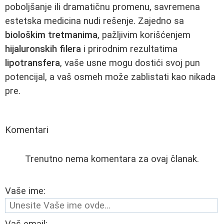
poboljšanje ili dramatičnu promenu, savremena
estetska medicina nudi rešenje. Zajedno sa
biološkim tretmanima
, pažljivim korišćenjem
hijaluronskih filera
i prirodnim rezultatima
lipotransfera
, vaše usne mogu dostići svoj pun
potencijal, a vaš osmeh može zablistati kao nikada
pre.
Komentari
Trenutno nema komentara za ovaj članak.
Vaše ime: