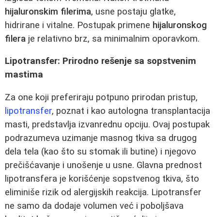
hijaluronskim filerima
, usne postaju glatke,
hidrirane i vitalne. Postupak primene
hijaluronskog
filera
je relativno brz, sa minimalnim oporavkom.
Lipotransfer: Prirodno rešenje sa sopstvenim
mastima
Za one koji preferiraju potpuno prirodan pristup,
lipotransfer
, poznat i kao autologna transplantacija
masti, predstavlja izvanrednu opciju. Ovaj postupak
podrazumeva uzimanje masnog tkiva sa drugog
dela tela (kao što su stomak ili butine) i njegovo
prečišćavanje i unošenje u usne. Glavna prednost
lipotransfera je korišćenje sopstvenog tkiva, što
eliminiše rizik od alergijskih reakcija. Lipotransfer
ne samo da dodaje volumen već i poboljšava