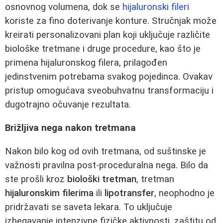
osnovnog volumena, dok se
hijaluronski fileri
koriste za fino doterivanje konture. Stručnjak može
kreirati personalizovani plan koji uključuje različite
biološke tretmane i druge procedure, kao što je
primena hijaluronskog filera, prilagođen
jedinstvenim potrebama svakog pojedinca. Ovakav
pristup omogućava sveobuhvatnu transformaciju i
dugotrajno očuvanje rezultata.
Brižljiva nega nakon tretmana
Nakon bilo kog od ovih tretmana, od suštinske je
važnosti pravilna post-proceduralna nega. Bilo da
ste prošli kroz
biološki tretman
, tretman
hijaluronskim filerima
ili
lipotransfer
, neophodno je
pridržavati se saveta lekara. To uključuje
izbegavanje intenzivne fizičke aktivnosti, zaštitu od