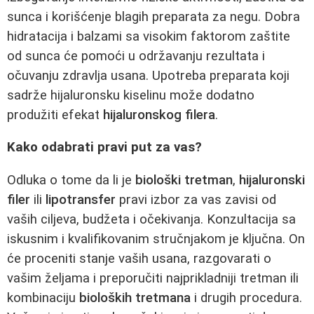
sunca i korišćenje blagih preparata za negu. Dobra
hidratacija i balzami sa visokim faktorom zaštite
od sunca će pomoći u održavanju rezultata i
očuvanju zdravlja usana. Upotreba preparata koji
sadrže hijaluronsku kiselinu može dodatno
produžiti efekat
hijaluronskog filera
.
Kako odabrati pravi put za vas?
Odluka o tome da li je
biološki tretman
,
hijaluronski
filer
ili
lipotransfer
pravi izbor za vas zavisi od
vaših ciljeva, budžeta i očekivanja. Konzultacija sa
iskusnim i kvalifikovanim stručnjakom je ključna. On
će proceniti stanje vaših usana, razgovarati o
vašim željama i preporučiti najprikladniji tretman ili
kombinaciju
bioloških tretmana
i drugih procedura.