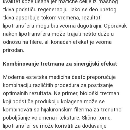
kvalitet kože usana jer matične ćelije iz masnog
tkiva podstiču regeneraciju. Iako se deo unetog
tkiva apsorbuje tokom vremena, rezultati
lipotransfera mogu biti veoma dugotrajni. Oporavak
nakon lipotransfera može trajati nešto duže u
odnosu na filere, ali konačan efekat je veoma
prirodan.
Kombinovanje tretmana za sinergijski efekat
Moderna estetska medicina često preporučuje
kombinaciju različitih procedura za postizanje
optimalnih rezultata. Na primer, biološki tretman
koji podstiče produkciju kolagena može se
kombinovati sa hijaluronskim filerima za trenutno
poboljšanje volumena i teksture. Slično tome,
lipotransfer se može koristiti za dodavanje