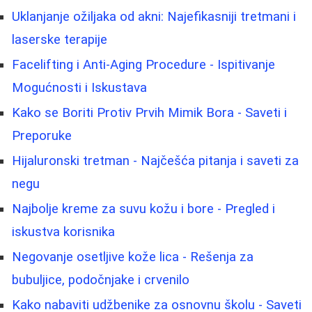
Uklanjanje ožiljaka od akni: Najefikasniji tretmani i
laserske terapije
Facelifting i Anti-Aging Procedure - Ispitivanje
Mogućnosti i Iskustava
Kako se Boriti Protiv Prvih Mimik Bora - Saveti i
Preporuke
Hijaluronski tretman - Najčešća pitanja i saveti za
negu
Najbolje kreme za suvu kožu i bore - Pregled i
iskustva korisnika
Negovanje osetljive kože lica - Rešenja za
bubuljice, podočnjake i crvenilo
Kako nabaviti udžbenike za osnovnu školu - Saveti