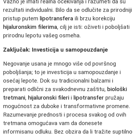
Važno je imati realna očekivanja i razumeti da su
rezultati individualni. Bilo da se odlučite za prirodniji
pristup putem
lipotransfera
ili brzu korekciju
hijaluronskim filerima
, cilj je isti: oživeti i poboljšati
prirodnu lepotu vašeg osmeha.
Zaključak: Investicija u samopouzdanje
Negovanje usana je mnogo više od površnog
poboljšanja; to je investicija u samopouzdanje i
osećaj lepote. Dok su tradicionalni balzami i
preparati odlični za svakodnevnu zaštitu,
biološki
tretmani
,
hijaluronski fileri
i
lipotransfer
pružaju
mogućnost za duboke i transformativne promene.
Razumevanje prednosti i procesa svakog od ovih
tretmana omogućava vam da donesete
informisanu odluku. Bez obzira da li tražite suptilno