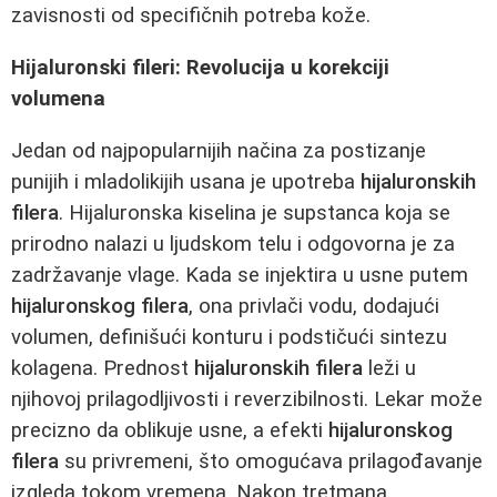
zavisnosti od specifičnih potreba kože.
Hijaluronski fileri: Revolucija u korekciji
volumena
Jedan od najpopularnijih načina za postizanje
punijih i mladolikijih usana je upotreba
hijaluronskih
filera
. Hijaluronska kiselina je supstanca koja se
prirodno nalazi u ljudskom telu i odgovorna je za
zadržavanje vlage. Kada se injektira u usne putem
hijaluronskog filera
, ona privlači vodu, dodajući
volumen, definišući konturu i podstičući sintezu
kolagena. Prednost
hijaluronskih filera
leži u
njihovoj prilagodljivosti i reverzibilnosti. Lekar može
precizno da oblikuje usne, a efekti
hijaluronskog
filera
su privremeni, što omogućava prilagođavanje
izgleda tokom vremena. Nakon tretmana