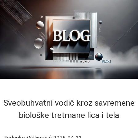
Sveobuhvatni vodič kroz savremene
biološke tretmane lica i tela
Radenka Vidljinović
2026-04-11