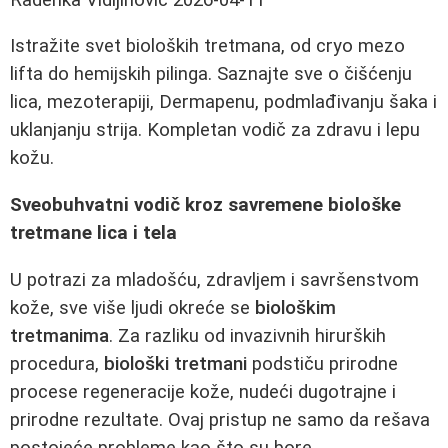
Istražite svet bioloških tretmana, od cryo mezo
lifta do hemijskih pilinga. Saznajte sve o čišćenju
lica, mezoterapiji, Dermapenu, podmlađivanju šaka i
uklanjanju strija. Kompletan vodič za zdravu i lepu
kožu.
Sveobuhvatni vodič kroz savremene biološke
tretmane lica i tela
U potrazi za mladošću, zdravljem i savršenstvom
kože, sve više ljudi okreće se
biološkim
tretmanima
. Za razliku od invazivnih hirurških
procedura,
biološki tretmani
podstiču prirodne
procese regeneracije kože, nudeći dugotrajne i
prirodne rezultate. Ovaj pristup ne samo da rešava
postojeće probleme kao što su bore,