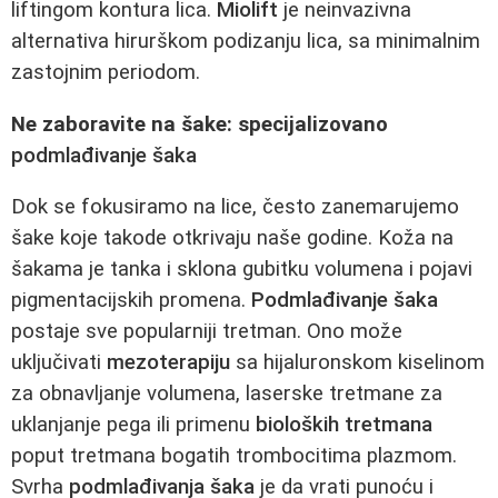
liftingom kontura lica.
Miolift
je neinvazivna
alternativa hirurškom podizanju lica, sa minimalnim
zastojnim periodom.
Ne zaboravite na šake: specijalizovano
podmlađivanje šaka
Dok se fokusiramo na lice, često zanemarujemo
šake koje takode otkrivaju naše godine. Koža na
šakama je tanka i sklona gubitku volumena i pojavi
pigmentacijskih promena.
Podmlađivanje šaka
postaje sve popularniji tretman. Ono može
uključivati
mezoterapiju
sa hijaluronskom kiselinom
za obnavljanje volumena, laserske tretmane za
uklanjanje pega ili primenu
bioloških tretmana
poput tretmana bogatih trombocitima plazmom.
Svrha
podmlađivanja šaka
je da vrati punoću i