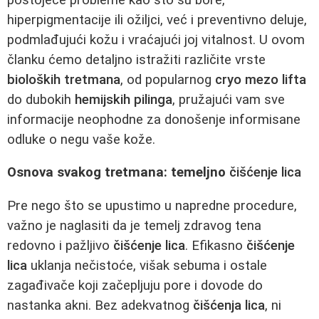
hiperpigmentacije ili ožiljci, već i preventivno deluje,
podmlađujući kožu i vraćajući joj vitalnost. U ovom
članku ćemo detaljno istražiti različite vrste
bioloških tretmana
, od popularnog
cryo mezo lifta
do dubokih
hemijskih pilinga
, pružajući vam sve
informacije neophodne za donošenje informisane
odluke o negu vaše kože.
Osnova svakog tretmana: temeljno
čišćenje lica
Pre nego što se upustimo u napredne procedure,
važno je naglasiti da je temelj zdravog tena
redovno i pažljivo
čišćenje lica
. Efikasno
čišćenje
lica
uklanja nečistoće, višak sebuma i ostale
zagađivače koji začepljuju pore i dovode do
nastanka akni. Bez adekvatnog
čišćenja lica
, ni