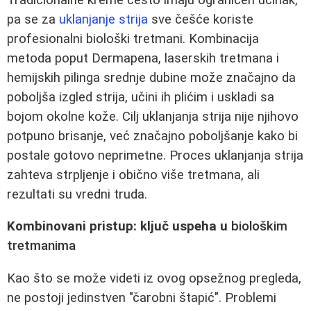
pa se za
uklanjanje strija
sve češće koriste
profesionalni biološki tretmani. Kombinacija
metoda poput Dermapena, laserskih tretmana i
hemijskih pilinga srednje dubine može značajno da
poboljša izgled strija, učini ih plićim i uskladi sa
bojom okolne kože. Cilj uklanjanja strija nije njihovo
potpuno brisanje, već značajno poboljšanje kako bi
postale gotovo neprimetne. Proces uklanjanja strija
zahteva strpljenje i obično više tretmana, ali
rezultati su vredni truda.
Kombinovani pristup: ključ uspeha u
biološkim
tretmanima
Kao što se može videti iz ovog opsežnog pregleda,
ne postoji jedinstven "čarobni štapić". Problemi