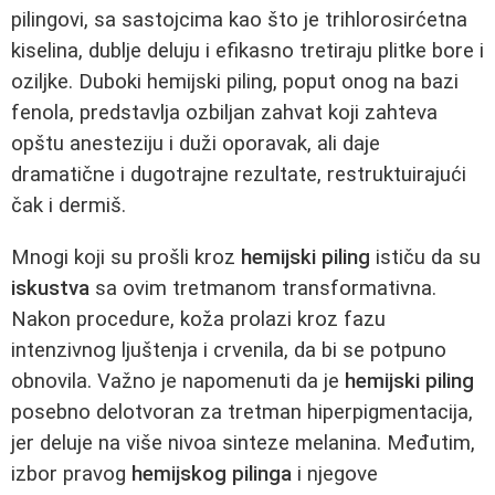
pilingovi, sa sastojcima kao što je trihlorosirćetna
kiselina, dublje deluju i efikasno tretiraju plitke bore i
oziljke. Duboki hemijski piling, poput onog na bazi
fenola, predstavlja ozbiljan zahvat koji zahteva
opštu anesteziju i duži oporavak, ali daje
dramatične i dugotrajne rezultate, restruktuirajući
čak i dermiš.
Mnogi koji su prošli kroz
hemijski piling
ističu da su
iskustva
sa ovim tretmanom transformativna.
Nakon procedure, koža prolazi kroz fazu
intenzivnog ljuštenja i crvenila, da bi se potpuno
obnovila. Važno je napomenuti da je
hemijski piling
posebno delotvoran za tretman hiperpigmentacija,
jer deluje na više nivoa sinteze melanina. Međutim,
izbor pravog
hemijskog pilinga
i njegove