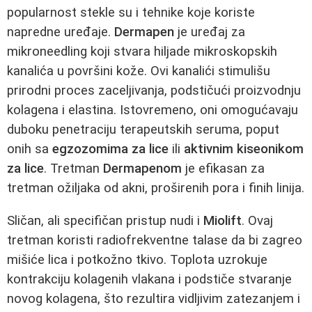
popularnost stekle su i tehnike koje koriste
napredne uređaje.
Dermapen
je uređaj za
mikroneedling koji stvara hiljade mikroskopskih
kanalića u površini kože. Ovi kanalići stimulišu
prirodni proces zaceljivanja, podstičući proizvodnju
kolagena i elastina. Istovremeno, oni omogućavaju
duboku penetraciju terapeutskih seruma, poput
onih sa
egzozomima za lice
ili
aktivnim kiseonikom
za lice
. Tretman
Dermapenom
je efikasan za
tretman ožiljaka od akni, proširenih pora i finih linija.
Sličan, ali specifičan pristup nudi i
Miolift
. Ovaj
tretman koristi radiofrekventne talase da bi zagreo
mišiće lica i potkožno tkivo. Toplota uzrokuje
kontrakciju kolagenih vlakana i podstiče stvaranje
novog kolagena, što rezultira vidljivim zatezanjem i