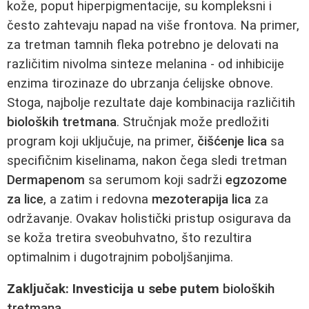
kože, poput hiperpigmentacije, su kompleksni i
često zahtevaju napad na više frontova. Na primer,
za tretman tamnih fleka potrebno je delovati na
različitim nivolma sinteze melanina - od inhibicije
enzima tirozinaze do ubrzanja ćelijske obnove.
Stoga, najbolje rezultate daje kombinacija različitih
bioloških tretmana
. Stručnjak može predložiti
program koji uključuje, na primer,
čišćenje lica
sa
specifičnim kiselinama, nakon čega sledi tretman
Dermapenom
sa serumom koji sadrži
egzozome
za lice
, a zatim i redovna
mezoterapija lica
za
održavanje. Ovakav holistički pristup osigurava da
se koža tretira sveobuhvatno, što rezultira
optimalnim i dugotrajnim poboljšanjima.
Zaključak: Investicija u sebe putem
bioloških
tretmana