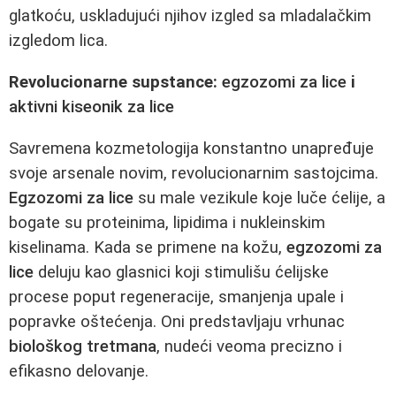
glatkoću, uskladujući njihov izgled sa mladalačkim
izgledom lica.
Revolucionarne supstance:
egzozomi za lice
i
aktivni kiseonik za lice
Savremena kozmetologija konstantno unapređuje
svoje arsenale novim, revolucionarnim sastojcima.
Egzozomi za lice
su male vezikule koje luče ćelije, a
bogate su proteinima, lipidima i nukleinskim
kiselinama. Kada se primene na kožu,
egzozomi za
lice
deluju kao glasnici koji stimulišu ćelijske
procese poput regeneracije, smanjenja upale i
popravke oštećenja. Oni predstavljaju vrhunac
biološkog tretmana
, nudeći veoma precizno i
efikasno delovanje.