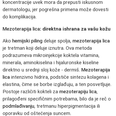
koncentracije uvek mora da prepusti iskusnom
dermatologu, jer pogrešna primena može dovesti
do komplikacija.
Mezoterapija lica
: direktna ishrana za vašu kožu
Ako
hemijski piling
deluje spolja,
mezoterapija lica
je tretman koji deluje iznutra. Ova metoda
podrazumeva mikroinjekcije koktela vitamina,
minerala, aminokiselina i hijaluronske kiseline
direktno u srednji sloj kože - dermiš.
Mezoterapija
lica
intenzivno hidrira, podstiče sintezu kolagena i
elastina, čime se borbe izglađuju, a ten posvetljuje.
Postoje različiti kokteli za
mezoterapiju lica
,
prilagođeni specifičnim potrebama, bilo da je reč o
podmlađivanju
, tretmanu hiperpigmentacija ili
oporavku od oštećenja suncem.