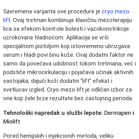
Savremena varijanta ove procedure je
cryo mezo
lift
. Ovaj tretman kombinuje klasičnu mezoterapiju
lica sa efekom kontrole bolesti i vazokonstrikcije
uzrokovane hladnoćom. Aplikacija se vrši
specijalnom pistoljom koji istovremeno ubrizgava
serum i hladi površinu kože. Ovaj dodatni faktor ne
samo da povećava udobnost tokom tretmana, već i
podstiče mikrocirkulaciju i pojačava učinak aktivnih
sastojaka, dajući koži dodatni "lift" efekat i
svetlucav izgled. Cryo mezo lift je odličan izbor za
one koji žele brze rezultate bez zastojnog perioda.
Tehnološki napredak u službi lepote:
Dermapen
i
Miolift
Pored hemijskih i injekcionih metoda, veliku