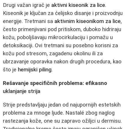
Drugi važan igrač je
aktivni kiseonik za lice
.
Kiseonik je ključan za ćelijsko disanje i proizvodnju
energije. Tretmani sa
aktivnim kiseonikom za lice
,
često primenjivani pod pritiskom, duboko hidriraju
kožu, poboljšavaju mikrocirkulaciju i pomažu u
detoksikaciji. Ovi tretmani su posebno korisni za
kožu pod stresom, zagadenu okolinu ili za
ubrzavanje oporavka nakon drugih procedura, kao
što je
hemijski piling
.
Rešavanje specifičnih problema: efikasno
uklanjanje strija
Strije predstavljaju jedan od najupornijih estetskih
problema za mnoge ljude. Nastalé zbog naglog
rastezanja kože, one su zapravo ožiljci u dermisu.
Tradicionalne kreme često imaju ograničen učinak,