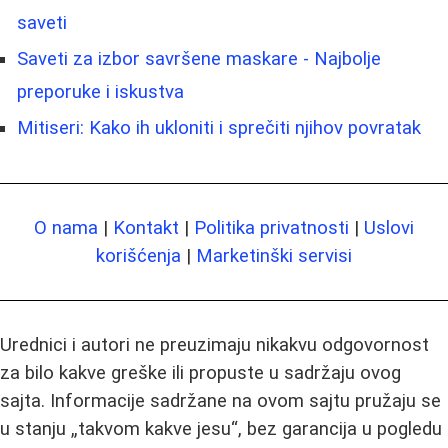
saveti
Saveti za izbor savršene maskare - Najbolje
preporuke i iskustva
Mitiseri: Kako ih ukloniti i sprečiti njihov povratak
O nama
|
Kontakt
|
Politika privatnosti
|
Uslovi
korišćenja
|
Marketinški servisi
Urednici i autori ne preuzimaju nikakvu odgovornost
za bilo kakve greške ili propuste u sadržaju ovog
sajta. Informacije sadržane na ovom sajtu pružaju se
u stanju „takvom kakve jesu“, bez garancija u pogledu