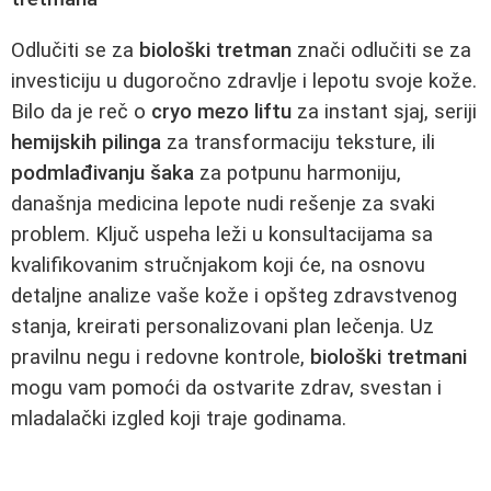
Odlučiti se za
biološki tretman
znači odlučiti se za
investiciju u dugoročno zdravlje i lepotu svoje kože.
Bilo da je reč o
cryo mezo liftu
za instant sjaj, seriji
hemijskih pilinga
za transformaciju teksture, ili
podmlađivanju šaka
za potpunu harmoniju,
današnja medicina lepote nudi rešenje za svaki
problem. Ključ uspeha leži u konsultacijama sa
kvalifikovanim stručnjakom koji će, na osnovu
detaljne analize vaše kože i opšteg zdravstvenog
stanja, kreirati personalizovani plan lečenja. Uz
pravilnu negu i redovne kontrole,
biološki tretmani
mogu vam pomoći da ostvarite zdrav, svestan i
mladalački izgled koji traje godinama.