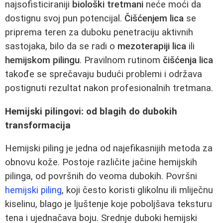
najsofisticiraniji
biološki tretmani
neće moći da
dostignu svoj pun potencijal.
Čišćenjem lica
se
priprema teren za duboku penetraciju aktivnih
sastojaka, bilo da se radi o
mezoterapiji lica
ili
hemijskom pilingu
. Pravilnom rutinom
čišćenja lica
takođe se sprečavaju budući problemi i održava
postignuti rezultat nakon profesionalnih tretmana.
Hemijski pilingovi: od blagih do dubokih
transformacija
Hemijski piling je jedna od najefikasnijih metoda za
obnovu kože. Postoje različite jačine hemijskih
pilinga, od površnih do veoma dubokih. Površni
hemijski piling
, koji često koristi glikolnu ili mliječnu
kiselinu, blago je ljuštenje koje poboljšava teksturu
tena i ujednačava boju. Srednje duboki hemijski