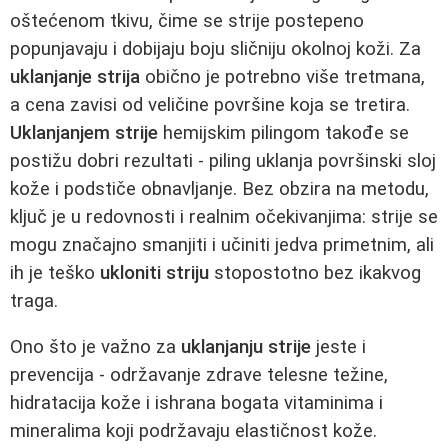
oštećenom tkivu, čime se strije postepeno
popunjavaju i dobijaju boju sličniju okolnoj koži. Za
uklanjanje strija
obično je potrebno više tretmana,
a cena zavisi od veličine površine koja se tretira.
Uklanjanjem strije
hemijskim pilingom takođe se
postižu dobri rezultati - piling uklanja površinski sloj
kože i podstiče obnavljanje. Bez obzira na metodu,
ključ je u redovnosti i realnim očekivanjima: strije se
mogu značajno smanjiti i učiniti jedva primetnim, ali
ih je teško
ukloniti striju
stopostotno bez ikakvog
traga.
Ono što je važno za
uklanjanju strije
jeste i
prevencija - održavanje zdrave telesne težine,
hidratacija kože i ishrana bogata vitaminima i
mineralima koji podržavaju elastičnost kože.