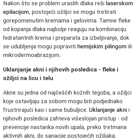
Nakon što se problem uraslih dlaka reši
laserskom
epilacijom
, postojeći ožiljci se mogu tretirati
gorepomenutim kremama i gelovima. Tamne fleke
od kopanja dlaka najbolje reaguju na kombinaciju
hidratantnih krema i preparata za izbeljivanje, dok
se udubljenja mogu popraviti
hemijskim pilingom
ili
mikrodermoabrazijom.
Uklanjanje akni i njihovih posledica - fleke i
ožiljci na licu i telu
Akne su jedna od najčešćih kožnih tegoba, a ožiljci
koje ostavljaju za sobom mogu biti podjednako
frustrirajući kao i same bubuljice.
Uklanjanje akni
i
njihovih posledica zahteva višeslojan pristup - od
prevencije nastanka novih upala, preko tretmana
aktivnih akni, do sanacije postojećih ožiljaka.