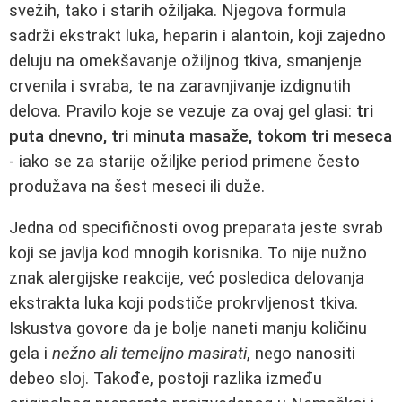
svežih, tako i starih ožiljaka. Njegova formula
sadrži ekstrakt luka, heparin i alantoin, koji zajedno
deluju na omekšavanje ožiljnog tkiva, smanjenje
crvenila i svraba, te na zaravnjivanje izdignutih
delova. Pravilo koje se vezuje za ovaj gel glasi:
tri
puta dnevno, tri minuta masaže, tokom tri meseca
- iako se za starije ožiljke period primene često
produžava na šest meseci ili duže.
Jedna od specifičnosti ovog preparata jeste svrab
koji se javlja kod mnogih korisnika. To nije nužno
znak alergijske reakcije, već posledica delovanja
ekstrakta luka koji podstiče prokrvljenost tkiva.
Iskustva govore da je bolje naneti manju količinu
gela i
nežno ali temeljno masirati
, nego nanositi
debeo sloj. Takođe, postoji razlika između