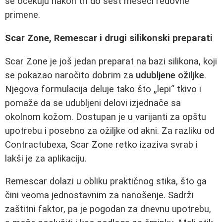
se očekuju nakon tri do šest meseci redovne
primene.
Scar Zone, Remescar i drugi silikonski preparati
Scar Zone je još jedan preparat na bazi silikona, koji
se pokazao naročito dobrim za
udubljene ožiljke
.
Njegova formulacija deluje tako što „lepi“ tkivo i
pomaže da se udubljeni delovi izjednače sa
okolnom kožom. Dostupan je u varijanti za opštu
upotrebu i posebno za ožiljke od akni. Za razliku od
Contractubexa, Scar Zone retko izaziva svrab i
lakši je za aplikaciju.
Remescar dolazi u obliku praktičnog stika, što ga
čini veoma jednostavnim za nanošenje. Sadrži
zaštitni faktor, pa je pogodan za dnevnu upotrebu,