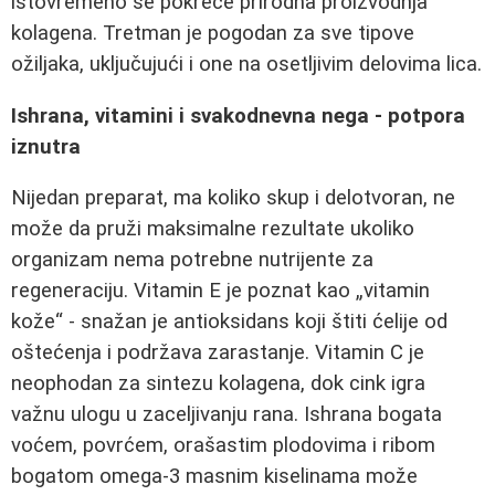
istovremeno se pokreće prirodna proizvodnja
kolagena. Tretman je pogodan za sve tipove
ožiljaka, uključujući i one na osetljivim delovima lica.
Ishrana, vitamini i svakodnevna nega - potpora
iznutra
Nijedan preparat, ma koliko skup i delotvoran, ne
može da pruži maksimalne rezultate ukoliko
organizam nema potrebne nutrijente za
regeneraciju. Vitamin E je poznat kao „vitamin
kože“ - snažan je antioksidans koji štiti ćelije od
oštećenja i podržava zarastanje. Vitamin C je
neophodan za sintezu kolagena, dok cink igra
važnu ulogu u zaceljivanju rana. Ishrana bogata
voćem, povrćem, orašastim plodovima i ribom
bogatom omega-3 masnim kiselinama može