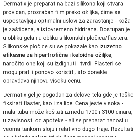
Dermatix je preparat na bazi silikona koji stvara
providan, prozračan film preko ožiljka, čime se
uspostavljaju optimalni uslovi za zarastanje - koža
je zaštićena, a istovremeno hidrirana. Dostupan je
u obliku gela i u obliku silikonskih pločica/flastera.
Silikonske pločice su se pokazale kao
izuzetno
efikasne za hipertrofične i keloidne ožiljke
,
naročito one koji su izdignuti i tvrdi. Flasteri se
mogu prati i ponovo koristiti, što donekle
opravdava njihovu visoku cenu.
Dermatix gel je pogodan za delove tela gde je teško
fiksirati flaster, kao i za lice. Cena jeste visoka -
mala tuba može koštati između 1700 i 3100 dinara,
u zavisnosti od apoteke - ali se preparat nanosi u
veoma tankom sloju i relativno dugo traje. Rezultati