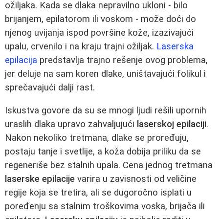
ožiljaka. Kada se dlaka nepravilno ukloni - bilo
brijanjem, epilatorom ili voskom - može doći do
njenog uvijanja ispod površine kože, izazivajući
upalu, crvenilo i na kraju trajni ožiljak.
Laserska
epilacija
predstavlja trajno rešenje ovog problema,
jer deluje na sam koren dlake, uništavajući folikul i
sprečavajući dalji rast.
Iskustva govore da su se mnogi ljudi rešili upornih
uraslih dlaka upravo zahvaljujući
laserskoj epilaciji
.
Nakon nekoliko tretmana, dlake se proređuju,
postaju tanje i svetlije, a koža dobija priliku da se
regeneriše bez stalnih upala. Cena jednog tretmana
laserske epilacije
varira u zavisnosti od veličine
regije koja se tretira, ali se dugoročno isplati u
poređenju sa stalnim troškovima voska, brijača ili