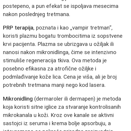
postepeno, a pun efekat se ispoljava mesecima
nakon poslednjeg tretmana.
PRP terapija
, poznata i kao „vampir tretman“,
koristi plazmu bogatu trombocitima iz sopstvene
krvi pacijenta. Plazma se ubrizgava u ožiljak ili
nanosi nakon mikronidlinga, čime se intenzivno
stimuliše regeneracija tkiva. Ova metoda je
posebno efikasna za atrofične ožiljke i
podmlađivanje kože lica. Cena je viša, ali je broj
potrebnih tretmana manji nego kod lasera.
Mikronidling
(dermaroler ili dermapen) je metoda
koja koristi sitne iglice za stvaranje kontrolisanih
mikrokanala u koži. Kroz ove kanale se aktivni
sastojci iz seruma i krema bolje apsorbuju, a