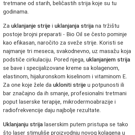
tretmane od starih, beličastih strija koje su tu
godinama.
Za
uklanjanje strije
i
uklanjanja strija
na tržištu
postoje brojni preparati - Bio Oil se često pominje
kao efikasan, naročito za sveže strije. Koristi se
najmanje tri meseca, svakodnevno, uz masažu koja
podstiče cirkulaciju. Pored njega,
uklanjanjem strija
se bave i specijalizovane kreme sa kolagenom,
elastinom, hijaluronskom kiselinom i vitaminom E.
Za one koje žele da
ukloniti strije
u potpunosti ili
bar značajno da ih smanje, profesionalni tretmani
poput laserske terapije, mikrodermoabrazije i
radiofrekvencije daju najbolje rezultate.
Uklanjanju strija
laserskim putem pristupa se tako
što laser stimuliše proizvodnju novog kolagena u