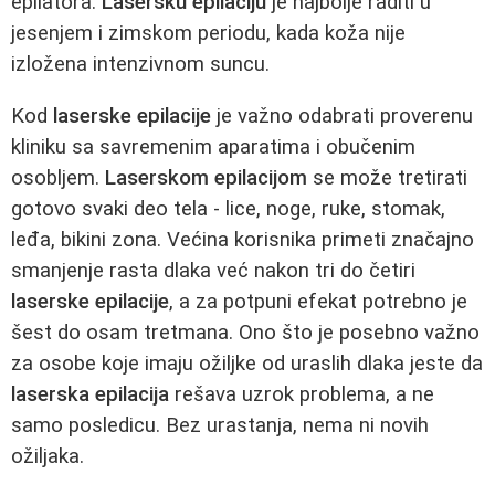
epilatora.
Lasersku epilaciju
je najbolje raditi u
jesenjem i zimskom periodu, kada koža nije
izložena intenzivnom suncu.
Kod
laserske epilacije
je važno odabrati proverenu
kliniku sa savremenim aparatima i obučenim
osobljem.
Laserskom epilacijom
se može tretirati
gotovo svaki deo tela - lice, noge, ruke, stomak,
leđa, bikini zona. Većina korisnika primeti značajno
smanjenje rasta dlaka već nakon tri do četiri
laserske epilacije
, a za potpuni efekat potrebno je
šest do osam tretmana. Ono što je posebno važno
za osobe koje imaju ožiljke od uraslih dlaka jeste da
laserska epilacija
rešava uzrok problema, a ne
samo posledicu. Bez urastanja, nema ni novih
ožiljaka.