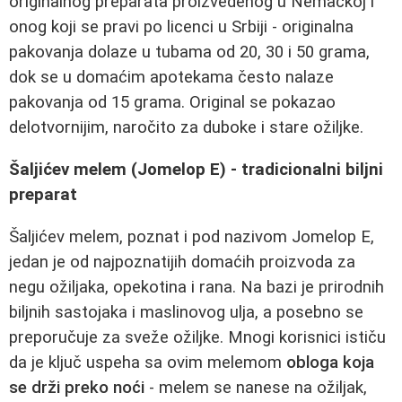
originalnog preparata proizvedenog u Nemačkoj i
onog koji se pravi po licenci u Srbiji - originalna
pakovanja dolaze u tubama od 20, 30 i 50 grama,
dok se u domaćim apotekama često nalaze
pakovanja od 15 grama. Original se pokazao
delotvornijim, naročito za duboke i stare ožiljke.
Šaljićev melem (Jomelop E) - tradicionalni biljni
preparat
Šaljićev melem, poznat i pod nazivom Jomelop E,
jedan je od najpoznatijih domaćih proizvoda za
negu ožiljaka, opekotina i rana. Na bazi je prirodnih
biljnih sastojaka i maslinovog ulja, a posebno se
preporučuje za sveže ožiljke. Mnogi korisnici ističu
da je ključ uspeha sa ovim melemom
obloga koja
se drži preko noći
- melem se nanese na ožiljak,