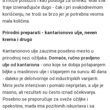
a može poslužiti i kao podloga za šminku. Mali stik
traje iznenađujuće dugo - čak i pri svakodnevnom
korišćenju, ne troši se brzo jer je potrebna veoma
mala količina.
Prirodni preparati - kantarionovo ulje, neven
krema i drugo
Kantarionovo ulje zauzima posebno mesto u
prirodnoj nezi ožiljaka.
Domaće, ručno pravljeno
ulje od kantariona
- ono koje se dobija potapanjem
biljke u maslinovo ulje i stajanjem na suncu 40 dana
- daleko je delotvornije od industrijskih varijanti.
Miris jeste intenzivan i pomalo neprijatan, a ulje je
masno, ali rezultati su često iznad očekivanja.
Posebno se preporučuje za sveže ožiljke i
opekotine, mada ima pozitivnih iskustava i sa