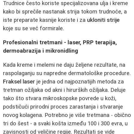
Trudnice često koriste specijalizovana ulja i kreme
kako bi sprečile nastanak strija tokom trudnoće, a
iste preparate kasnije koriste i za
ukloniti strije
koje su se već formirale.
Profesionalni tretmani - laser, PRP terapija,
dermoabrazija i mikronidling
Kada kreme i melemi ne daju željene rezultate, na
raspolaganju su napredne dermatološke procedure.
Fraksel laser
je jedna od najpoznatijih metoda za
tretman ožiljaka od akni i hirurških ožiljaka. Deluje
tako što stvara mikroskopske povrede u koži,
podstičući prirodni proces zarastanja i stvaranje
novog kolagena. Potrebno je više tretmana - obično
tri do šest - a svaki košta između 100 i 300 evra, u
zavisnosti od veličine regije. Rezultati se vide