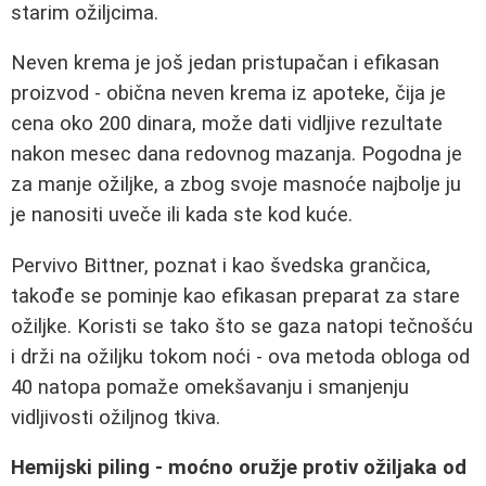
starim ožiljcima.
Neven krema je još jedan pristupačan i efikasan
proizvod - obična neven krema iz apoteke, čija je
cena oko 200 dinara, može dati vidljive rezultate
nakon mesec dana redovnog mazanja. Pogodna je
za manje ožiljke, a zbog svoje masnoće najbolje ju
je nanositi uveče ili kada ste kod kuće.
Pervivo Bittner, poznat i kao švedska grančica,
takođe se pominje kao efikasan preparat za stare
ožiljke. Koristi se tako što se gaza natopi tečnošću
i drži na ožiljku tokom noći - ova metoda obloga od
40 natopa pomaže omekšavanju i smanjenju
vidljivosti ožiljnog tkiva.
Hemijski piling - moćno oružje protiv ožiljaka od