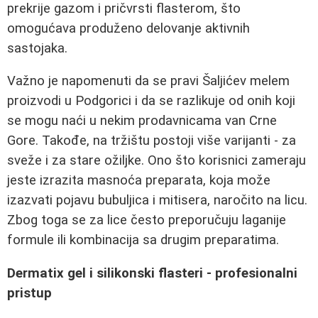
prekrije gazom i pričvrsti flasterom, što
omogućava produženo delovanje aktivnih
sastojaka.
Važno je napomenuti da se pravi Šaljićev melem
proizvodi u Podgorici i da se razlikuje od onih koji
se mogu naći u nekim prodavnicama van Crne
Gore. Takođe, na tržištu postoji više varijanti - za
sveže i za stare ožiljke. Ono što korisnici zameraju
jeste izrazita masnoća preparata, koja može
izazvati pojavu bubuljica i mitisera, naročito na licu.
Zbog toga se za lice često preporučuju laganije
formule ili kombinacija sa drugim preparatima.
Dermatix gel i silikonski flasteri - profesionalni
pristup