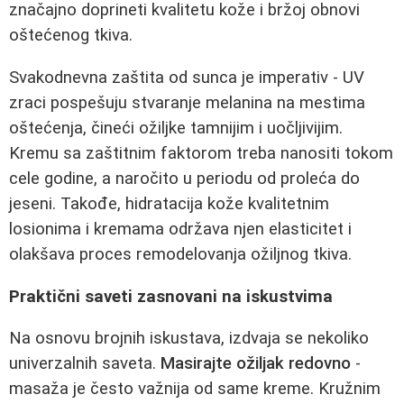
značajno doprineti kvalitetu kože i bržoj obnovi
oštećenog tkiva.
Svakodnevna zaštita od sunca je imperativ - UV
zraci pospešuju stvaranje melanina na mestima
oštećenja, čineći ožiljke tamnijim i uočljivijim.
Kremu sa zaštitnim faktorom treba nanositi tokom
cele godine, a naročito u periodu od proleća do
jeseni. Takođe, hidratacija kože kvalitetnim
losionima i kremama održava njen elasticitet i
olakšava proces remodelovanja ožiljnog tkiva.
Praktični saveti zasnovani na iskustvima
Na osnovu brojnih iskustava, izdvaja se nekoliko
univerzalnih saveta.
Masirajte ožiljak redovno
-
masaža je često važnija od same kreme. Kružnim