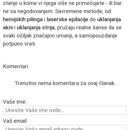
stanje u kome
vi
njega više ne primećujete - ili bar
ne sa negodovanjem. Savremene metode, od
hemijskih pilinga
i
laserske epilacije
do
uklanjanja
akni
i
uklanjanja strija
, pružaju realne šanse da se
svaki ožiljak značajno umanji, a samopouzdanje
potpuno vrati.
Komentari
Trenutno nema komentara za ovaj članak.
Vaše ime:
Vaš email: