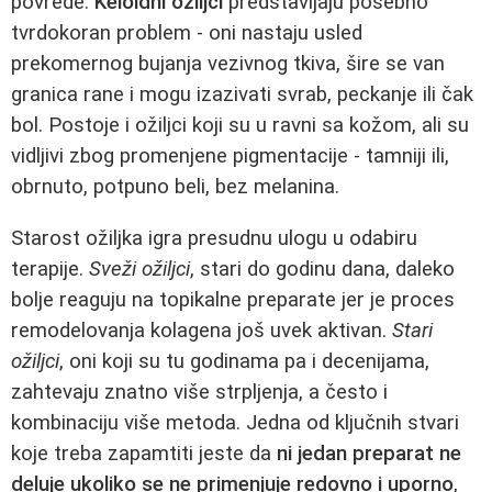
povrede.
Keloidni ožiljci
predstavljaju posebno
tvrdokoran problem - oni nastaju usled
prekomernog bujanja vezivnog tkiva, šire se van
granica rane i mogu izazivati svrab, peckanje ili čak
bol. Postoje i ožiljci koji su u ravni sa kožom, ali su
vidljivi zbog promenjene pigmentacije - tamniji ili,
obrnuto, potpuno beli, bez melanina.
Starost ožiljka igra presudnu ulogu u odabiru
terapije.
Sveži ožiljci
, stari do godinu dana, daleko
bolje reaguju na topikalne preparate jer je proces
remodelovanja kolagena još uvek aktivan.
Stari
ožiljci
, oni koji su tu godinama pa i decenijama,
zahtevaju znatno više strpljenja, a često i
kombinaciju više metoda. Jedna od ključnih stvari
koje treba zapamtiti jeste da
ni jedan preparat ne
deluje ukoliko se ne primenjuje redovno i uporno
,