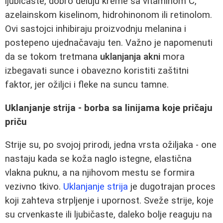
ljubičaste, dobro deluju kreme sa vitaminom C,
azelainskom kiselinom, hidrohinonom ili retinolom.
Ovi sastojci inhibiraju proizvodnju melanina i
postepeno ujednačavaju ten. Važno je napomenuti
da se tokom tretmana
uklanjanja akni
mora
izbegavati sunce i obavezno koristiti zaštitni
faktor, jer ožiljci i fleke na suncu tamne.
Uklanjanje strija - borba sa linijama koje pričaju
priču
Strije su, po svojoj prirodi, jedna vrsta ožiljaka - one
nastaju kada se koža naglo istegne, elastična
vlakna puknu, a na njihovom mestu se formira
vezivno tkivo.
Uklanjanje strija
je dugotrajan proces
koji zahteva strpljenje i upornost. Sveže strije, koje
su crvenkaste ili ljubičaste, daleko bolje reaguju na