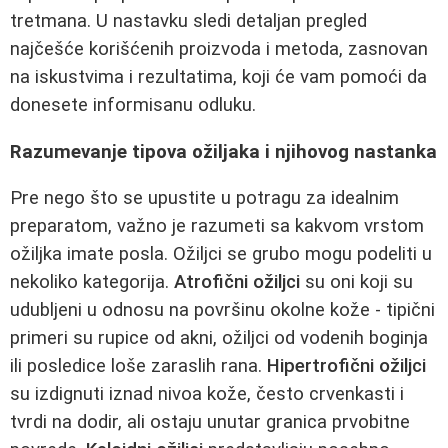
tretmana. U nastavku sledi detaljan pregled
najčešće korišćenih proizvoda i metoda, zasnovan
na iskustvima i rezultatima, koji će vam pomoći da
donesete informisanu odluku.
Razumevanje tipova ožiljaka i njihovog nastanka
Pre nego što se upustite u potragu za idealnim
preparatom, važno je razumeti sa kakvom vrstom
ožiljka imate posla. Ožiljci se grubo mogu podeliti u
nekoliko kategorija.
Atrofični ožiljci
su oni koji su
udubljeni u odnosu na površinu okolne kože - tipični
primeri su rupice od akni, ožiljci od vodenih boginja
ili posledice loše zaraslih rana.
Hipertrofični ožiljci
su izdignuti iznad nivoa kože, često crvenkasti i
tvrdi na dodir, ali ostaju unutar granica prvobitne