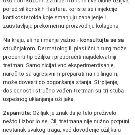
okolnom kožom. Za hipertrofične i keloidne ožiljke,
pored silikonskih flastera, koriste se i injekcije
kortikosteroida koje smanjuju zapaljenje i
zaustavljaju prekomernu proizvodnju kolagena.
Na kraju, ali ne i manje važno -
konsultujte se sa
stručnjakom
. Dermatolog ili plastični hirurg može
proceniti tip ožiljka i preporučiti najadekvatniji
tretman. Samoinicijativno eksperimentisanje,
naročito sa agresivnim preparatima i pilingom,
može dovesti do pogoršanja stanja. Strpljenje,
doslednost i stručno vođen tretman su tri stuba
uspešnog uklanjanja ožiljaka.
Zapamtite:
Ožiljak je znak da je telo preživelo
nešto i izborilo se. Cilj tretmana nije nužno potpuni
nestanak svakog traga, već dovođenje ožiljka u