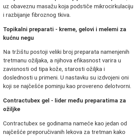
uz obaveznu masažu koja podstiče mikrocirkulaciju
i razbijanje fibroznog tkiva.
Topikalni preparati - kreme, gelovi i melemi za
kućnu negu
Na tržištu postoji veliki broj preparata namenjenih
tretmanu ožiljaka, a njihova efikasnost varira u
zavisnosti od tipa kože, starosti ožiljka i
doslednosti u primeni. U nastavku su izdvojeni oni
koji se najčešće pominju kao provereno delotvorni.
Contractubex gel - lider među preparatima za
ožiljke
Contractubex se godinama nameće kao jedan od
najčešće preporučivanih lekova za tretman kako