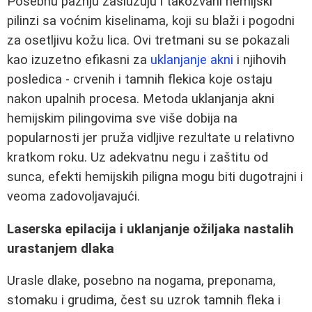
Posebnu pažnju zaslužuju i takozvani hemijski
pilinzi sa voćnim kiselinama, koji su blaži i pogodni
za osetljivu kožu lica. Ovi tretmani su se pokazali
kao izuzetno efikasni za
uklanjanje akni
i njihovih
posledica - crvenih i tamnih flekica koje ostaju
nakon upalnih procesa. Metoda uklanjanja akni
hemijskim pilingovima sve više dobija na
popularnosti jer pruža vidljive rezultate u relativno
kratkom roku. Uz adekvatnu negu i zaštitu od
sunca, efekti hemijskih piligna mogu biti dugotrajni i
veoma zadovoljavajući.
Laserska epilacija i uklanjanje ožiljaka nastalih
urastanjem dlaka
Urаsle dlake, posebno na nogama, preponama,
stomaku i grudima, čest su uzrok tamnih fleka i