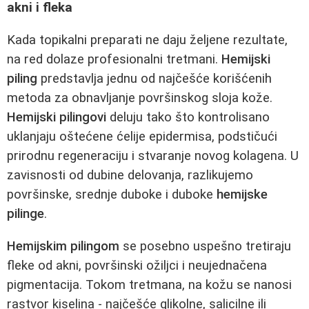
akni i fleka
Kada topikalni preparati ne daju željene rezultate,
na red dolaze profesionalni tretmani.
Hemijski
piling
predstavlja jednu od najčešće korišćenih
metoda za obnavljanje površinskog sloja kože.
Hemijski pilingovi
deluju tako što kontrolisano
uklanjaju oštećene ćelije epidermisa, podstičući
prirodnu regeneraciju i stvaranje novog kolagena. U
zavisnosti od dubine delovanja, razlikujemo
površinske, srednje duboke i duboke
hemijske
pilinge
.
Hemijskim pilingom
se posebno uspešno tretiraju
fleke od akni, površinski ožiljci i neujednačena
pigmentacija. Tokom tretmana, na kožu se nanosi
rastvor kiselina - najčešće glikolne, salicilne ili