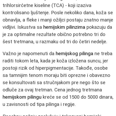
trihlorsirćetne kiseline (TCA) - koji izaziva
kontrolisano ljuštenje. Posle nekoliko dana, koža se
obnavlja, a fleke i manji ožiljci postaju znatno manje
vidljivi. Iskustva sa
hemijskim pilinzima
pokazuju da
je za optimalne rezultate obično potrebno tri do
šest tretmana, u razmaku od tri do četiri nedelje.
Važno je napomenuti da
hemijskog pilinga
ne treba
raditi tokom leta, kada je koža izložena suncu, jer
postoji rizik od hiperpigmentacije. Takođe, osobe
sa tamnijim tenom moraju biti oprezne i obavezno
se konsultovati sa stručnjakom pre nego što se
odluče za ovaj tretman. Cena jednog tretmana
hemijskom pilingu
kreće se od 1500 do 5000 dinara,
u zavisnosti od tipa pilinga i regije.