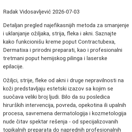
Radak Vidosavljević
2026-07-03
Detaljan pregled najefikasnijih metoda za smanjenje
i uklanjanje ožiljaka, strija, fleka i akni. Saznajte
kako funkcionišu kreme poput Contractubexa,
Dermatixa i prirodni preparati, kao i profesionalni
tretmani poput hemijskog pilinga i laserske
epilacije.
Ožiljci, strije, fleke od akni i druge nepravilnosti na
koži predstavljaju estetski izazov sa kojim se
suočava veliki broj ljudi. Bilo da su posledica
hirurških intervencija, povreda, opekotina ili upalnih
procesa, savremena dermatologija i kozmetologija
nude čitav spektar rešenja - od specijalizovanih
topikalnih preparata do naprednih profesionalnih