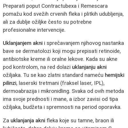
Preparati poput Contractubexa i Remescara
pomažu kod svežih crvenih fleka i plitkih udubljenja,
ali za dublje ožiljke često su potrebne
profesionalne intervencije.
Uklanjanjem akni
i sprečavanjem njihovog nastanka
bave se dermatolozi koji mogu prepisati retinoide,
antibiotske kreme ili oralne lekove. Kada su akne
pod kontrolom, na red dolazi
uklanjanju akni
ožiljaka. Tu se kao zlatni standard nameću
hemijski
pilinzi
, laserski tretmani (fraksel laser, IPL),
dermoabrazija i mikronidling. Svaka od ovih metoda
ima svoje prednosti i mane, a izbor zavisi od tipa
ožiljaka, budžeta i spremnosti na period oporavka.
Za
uklanjanja akni
fleka koje su tamne, braon ili