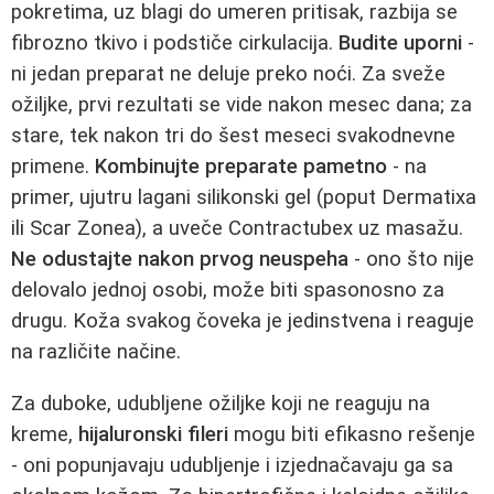
pokretima, uz blagi do umeren pritisak, razbija se
fibrozno tkivo i podstiče cirkulacija.
Budite uporni
-
ni jedan preparat ne deluje preko noći. Za sveže
ožiljke, prvi rezultati se vide nakon mesec dana; za
stare, tek nakon tri do šest meseci svakodnevne
primene.
Kombinujte preparate pametno
- na
primer, ujutru lagani silikonski gel (poput Dermatixa
ili Scar Zonea), a uveče Contractubex uz masažu.
Ne odustajte nakon prvog neuspeha
- ono što nije
delovalo jednoj osobi, može biti spasonosno za
drugu. Koža svakog čoveka je jedinstvena i reaguje
na različite načine.
Za duboke, udubljene ožiljke koji ne reaguju na
kreme,
hijaluronski fileri
mogu biti efikasno rešenje
- oni popunjavaju udubljenje i izjednačavaju ga sa