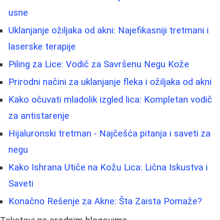
usne
Uklanjanje ožiljaka od akni: Najefikasniji tretmani i
laserske terapije
Piling za Lice: Vodič za Savršenu Negu Kože
Prirodni načini za uklanjanje fleka i ožiljaka od akni
Kako očuvati mladolik izgled lica: Kompletan vodič
za antistarenje
Hijaluronski tretman - Najčešća pitanja i saveti za
negu
Kako Ishrana Utiče na Kožu Lica: Lična Iskustva i
Saveti
Konačno Rešenje za Akne: Šta Zaista Pomaže?