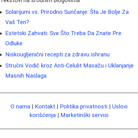
Tekstovi na srodnim blogovima
Solarijumi vs. Prirodno Sunčanje: Šta Je Bolje Za
Vaš Ten?
Estetski Zahvati: Sve Što Treba Da Znate Pre
Odluke
Niskougljenični recepti za zdravu ishranu
Stručni Vodič kroz Anti-Celulit Masažu i Uklanjanje
Masnih Naslaga
O nama
|
Kontakt
|
Politika privatnosti
|
Uslovi
korišćenja
|
Marketinški servisi