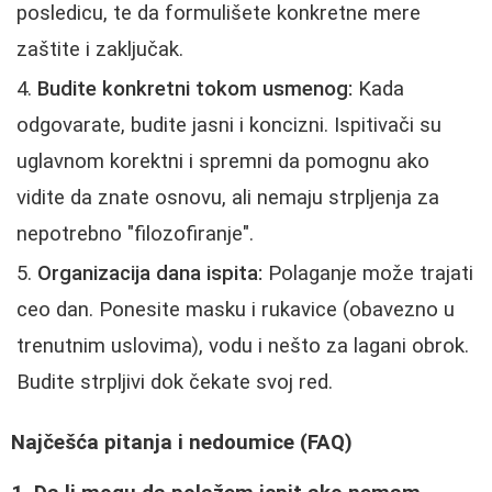
posledicu, te da formulišete konkretne mere
zaštite i zaključak.
Budite konkretni tokom usmenog:
Kada
odgovarate, budite jasni i koncizni. Ispitivači su
uglavnom korektni i spremni da pomognu ako
vidite da znate osnovu, ali nemaju strpljenja za
nepotrebno "filozofiranje".
Organizacija dana ispita:
Polaganje može trajati
ceo dan. Ponesite masku i rukavice (obavezno u
trenutnim uslovima), vodu i nešto za lagani obrok.
Budite strpljivi dok čekate svoj red.
Najčešća pitanja i nedoumice (FAQ)