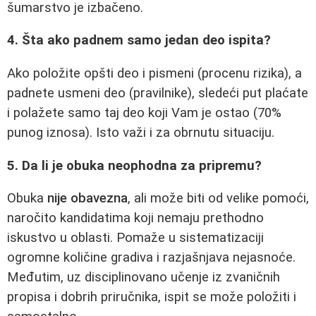
šumarstvo je izbačeno.
4. Šta ako padnem samo jedan deo ispita?
Ako položite opšti deo i pismeni (procenu rizika), a
padnete usmeni deo (pravilnike), sledeći put plaćate
i polažete samo taj deo koji Vam je ostao (70%
punog iznosa). Isto važi i za obrnutu situaciju.
5. Da li je obuka neophodna za pripremu?
Obuka
nije obavezna
, ali može biti od velike pomoći,
naročito kandidatima koji nemaju prethodno
iskustvo u oblasti. Pomaže u sistematizaciji
ogromne količine gradiva i razjašnjava nejasnoće.
Međutim, uz disciplinovano učenje iz zvaničnih
propisa i dobrih priručnika, ispit se može položiti i