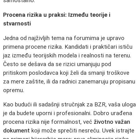
samostalno.
Procena rizika u praksi: Između teorije i
stvarnosti
Jedna od najživljih tema na forumima je upravo
primena procene rizika. Kandidati i praktičari ističu
jaz između teorijskih modela i realnosti na terenu.
Često se dešava da se rizici umanjuju pod
pritiskom poslodavca koji želi da smanji troškove
za mere zaštite, ili da radnici zanemaruju propisanu
opremu.
Kao budući ili sadašnji stručnjak za BZR, vaša uloga
je da budete uporni i profesionalni. Dobro urađena
procena rizika nije formalnost, već
životno važan
dokument
koji može sprečiti nesreću. Uvek istrajte