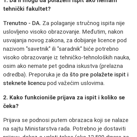
1. Da li mogu da polažem ispit ako nemam
tehnički fakultet?
Trenutno - DA.
Za polaganje stručnog ispita nije
uslovljeno visoko obrazovanje. Međutim, nakon
usvajanja novog zakona, za dobijanje licence pod
nazivom "savetnik" ili "saradnik" biće potrebno
visoko obrazovanje iz tehničko-tehnoloških nauka,
osim ako nemate pet godina iskustva (prelazna
odredba). Preporuka je da
što pre polažete ispit i
steknete licencu
pod važećim uslovima.
2. Kako funkcioniše prijava za ispit i koliko se
čeka?
Prijava se podnosi putem obrazaca koji se nalaze
na sajtu Ministarstva rada. Potrebno je dostaviti