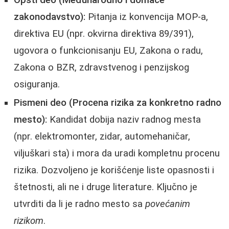
Opšti deo (Međunarodno i domaće
zakonodavstvo):
Pitanja iz konvencija MOP-a,
direktiva EU (npr. okvirna direktiva 89/391),
ugovora o funkcionisanju EU, Zakona o radu,
Zakona o BZR, zdravstvenog i penzijskog
osiguranja.
Pismeni deo (Procena rizika za konkretno radno
mesto):
Kandidat dobija naziv radnog mesta
(npr. elektromonter, zidar, automehaničar,
viljuškari sta) i mora da uradi kompletnu procenu
rizika. Dozvoljeno je korišćenje liste opasnosti i
štetnosti, ali ne i druge literature. Ključno je
utvrditi da li je radno mesto sa
povećanim
rizikom
.