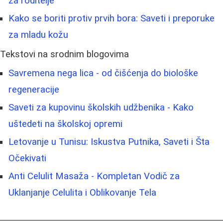
za roditelje
Kako se boriti protiv prvih bora: Saveti i preporuke
za mladu kožu
Tekstovi na srodnim blogovima
Savremena nega lica - od čišćenja do biološke
regeneracije
Saveti za kupovinu školskih udžbenika - Kako
uštedeti na školskoj opremi
Letovanje u Tunisu: Iskustva Putnika, Saveti i Šta
Očekivati
Anti Celulit Masaža - Kompletan Vodič za
Uklanjanje Celulita i Oblikovanje Tela