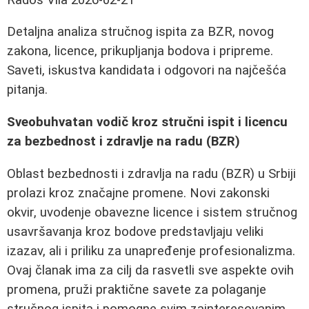
Detaljna analiza stručnog ispita za BZR, novog
zakona, licence, prikupljanja bodova i pripreme.
Saveti, iskustva kandidata i odgovori na najčešća
pitanja.
Sveobuhvatan vodič kroz stručni ispit i licencu
za bezbednost i zdravlje na radu (BZR)
Oblast bezbednosti i zdravlja na radu (BZR) u Srbiji
prolazi kroz značajne promene. Novi zakonski
okvir, uvodenje obavezne licence i sistem stručnog
usavršavanja kroz bodove predstavljaju veliki
izazav, ali i priliku za unapređenje profesionalizma.
Ovaj članak ima za cilj da rasvetli sve aspekte ovih
promena, pruži praktične savete za polaganje
stručnog ispita i pomogne svim zainteresovanim