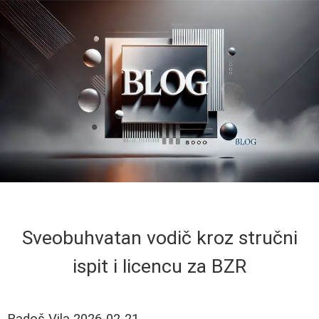
Sveobuhvatan vodič kroz stručni
ispit i licencu za BZR
Radoš Vila
2026-02-21