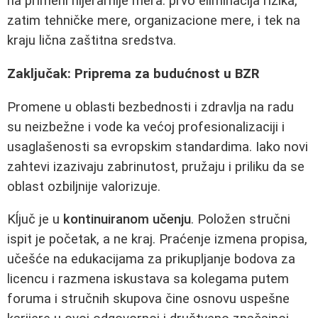
na primeni hijerarhije mera: prvo eliminacija rizika,
zatim tehničke mere, organizacione mere, i tek na
kraju lična zaštitna sredstva.
Zaključak: Priprema za budućnost u BZR
Promene u oblasti bezbednosti i zdravlja na radu
su neizbežne i vode ka većoj profesionalizaciji i
usaglašenosti sa evropskim standardima. Iako novi
zahtevi izazivaju zabrinutost, pružaju i priliku da se
oblast ozbiljnije valorizuje.
Kĺjuč je u
kontinuiranom učenju
. Položen stručni
ispit je početak, a ne kraj. Praćenje izmena propisa,
učešće na edukacijama za prikupljanje bodova za
licencu i razmena iskustava sa kolegama putem
foruma i stručnih skupova čine osnovu uspešne