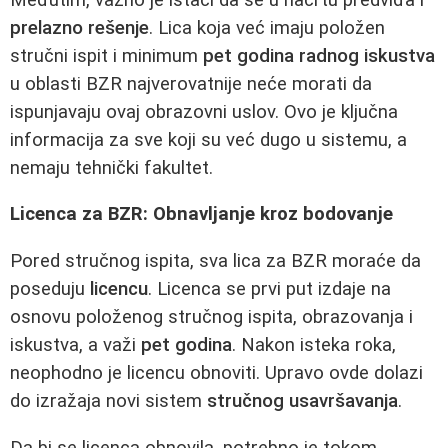
prelazno rešenje
. Lica koja već imaju položen
stručni ispit i minimum
pet godina radnog iskustva
u oblasti BZR najverovatnije neće morati da
ispunjavaju ovaj obrazovni uslov. Ovo je ključna
informacija za sve koji su već dugo u sistemu, a
nemaju tehnički fakultet.
Licenca za BZR: Obnavljanje kroz bodovanje
Pored stručnog ispita, sva lica za BZR moraće da
poseduju
licencu
. Licenca se prvi put izdaje na
osnovu položenog stručnog ispita, obrazovanja i
iskustva, a važi
pet godina
. Nakon isteka roka,
neophodno je licencu obnoviti. Upravo ovde dolazi
do izražaja novi sistem
stručnog usavršavanja
.
Da bi se licenca obnovila, potrebno je tokom