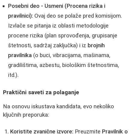
Posebni deo - Usmeni (Procena rizika i
pravilnici):
Ovaj deo se polaže pred komisijom.
Izvlače se pitanja iz oblasti metodologije
procene rizika (plan sprovođenja, grupisanje
štetnosti, sadržaj zaključka) i iz
brojnih
pravilnika
(o buci, vibracijama, mašinama,
gradilištima, azbestu, biološkim štetnostima,
itd.).
Praktični saveti za polaganje
Na osnovu iskustava kandidata, evo nekoliko
ključnih preporuka:
Koristite zvanične izvore:
Preuzmite
Pravilnik o