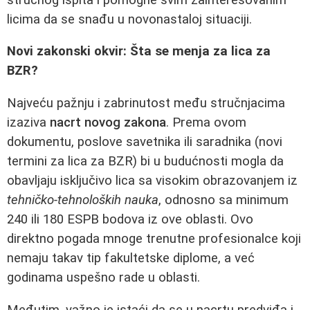
licima da se snađu u novonastaloj situaciji.
Novi zakonski okvir: Šta se menja za lica za
BZR?
Najveću pažnju i zabrinutost među stručnjacima
izaziva
nacrt novog zakona
. Prema ovom
dokumentu, poslove savetnika ili saradnika (novi
termini za lica za BZR) bi u budućnosti mogla da
obavljaju isključivo lica sa visokim obrazovanjem iz
tehničko-tehnoloških nauka
, odnosno sa minimum
240 ili 180 ESPB bodova iz ove oblasti. Ovo
direktno pogada mnoge trenutne profesionalce koji
nemaju takav tip fakultetske diplome, a već
godinama uspešno rade u oblasti.
Međutim, važno je istaći da se u nacrtu predviđa i