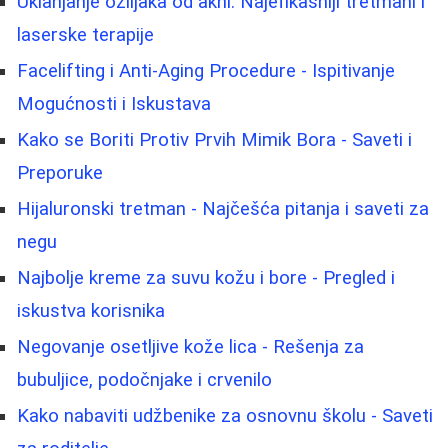
Uklanjanje ožiljaka od akni: Najefikasniji tretmani i
laserske terapije
Facelifting i Anti-Aging Procedure - Ispitivanje
Mogućnosti i Iskustava
Kako se Boriti Protiv Prvih Mimik Bora - Saveti i
Preporuke
Hijaluronski tretman - Najčešća pitanja i saveti za
negu
Najbolje kreme za suvu kožu i bore - Pregled i
iskustva korisnika
Negovanje osetljive kože lica - Rešenja za
bubuljice, podočnjake i crvenilo
Kako nabaviti udžbenike za osnovnu školu - Saveti