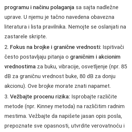
programu i načinu polaganja
sa sajta nadležne
uprave. U njemu je tačno navedena obavezna
literatura i lista pravilnika. Nemojte se oslanjati na
zastarele skripte.
Fokus na brojke i granične vrednosti:
Ispitivači
često postavljaju pitanja o
graničnim i akcionim
vrednostima
za buku, vibracije, osvetljenje (npr. 85
dB za graničnu vrednost buke, 80 dB za donju
akcionu). Ove brojke morate znati napamet.
Vežbajte procenu rizika:
Isprobajte različite
metode (npr. Kinney metoda) na različitim radnim
mestima. Vežbajte da napišete jasan opis posla,
prepoznate sve opasnosti, utvrdite verovatnoću i