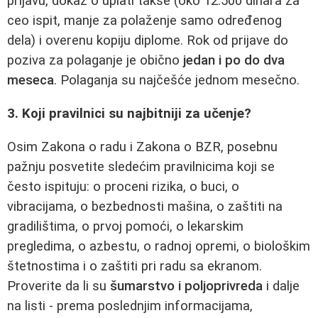
prijavu, dokaz o uplati takse (oko 12.500 dinara za
ceo ispit, manje za polaženje samo određenog
dela) i overenu kopiju diplome. Rok od prijave do
poziva za polaganje je obično
jedan i po do dva
meseca
. Polaganja su najčešće jednom mesečno.
3. Koji pravilnici su najbitniji za učenje?
Osim Zakona o radu i Zakona o BZR, posebnu
pažnju posvetite sledećim pravilnicima koji se
često ispituju: o proceni rizika, o buci, o
vibracijama, o bezbednosti mašina, o zaštiti na
gradilištima, o prvoj pomoći, o lekarskim
pregledima, o azbestu, o radnoj opremi, o biološkim
štetnostima i o zaštiti pri radu sa ekranom.
Proverite da li su
šumarstvo i poljoprivreda
i dalje
na listi - prema poslednjim informacijama,