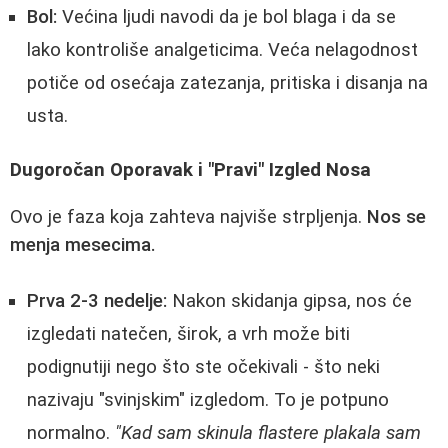
Bol:
Većina ljudi navodi da je bol blaga i da se
lako kontroliše analgeticima. Veća nelagodnost
potiče od osećaja zatezanja, pritiska i disanja na
usta.
Dugoročan Oporavak i "Pravi" Izgled Nosa
Ovo je faza koja zahteva najviše strpljenja.
Nos se
menja mesecima.
Prva 2-3 nedelje:
Nakon skidanja gipsa, nos će
izgledati natečen, širok, a vrh može biti
podignutiji nego što ste očekivali - što neki
nazivaju "svinjskim" izgledom. To je potpuno
normalno.
"Kad sam skinula flastere plakala sam