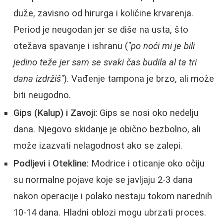
duže, zavisno od hirurga i količine krvarenja.
Period je neugodan jer se diše na usta, što
otežava spavanje i ishranu (
"po noći mi je bili
jedino teže jer sam se svaki čas budila al ta tri
dana izdržiš"
). Vađenje tampona je brzo, ali može
biti neugodno.
Gips (Kalup) i Zavoji:
Gips se nosi oko nedelju
dana. Njegovo skidanje je obično bezbolno, ali
može izazvati nelagodnost ako se zalepi.
Podljevi i Otekline:
Modrice i oticanje oko očiju
su normalne pojave koje se javljaju 2-3 dana
nakon operacije i polako nestaju tokom narednih
10-14 dana. Hladni oblozi mogu ubrzati proces.