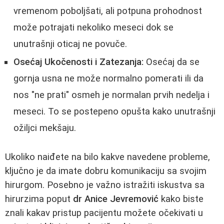
vremenom poboljšati, ali potpuna prohodnost
može potrajati nekoliko meseci dok se
unutrašnji oticaj ne povuče.
Osećaj Ukočenosti i Zatezanja:
Osećaj da se
gornja usna ne može normalno pomerati ili da
nos "ne prati" osmeh je normalan prvih nedelja i
meseci. To se postepeno opušta kako unutrašnji
ožiljci mekšaju.
Ukoliko naiđete na bilo kakve navedene probleme,
ključno je da imate dobru komunikaciju sa svojim
hirurgom. Posebno je važno istražiti iskustva sa
hirurzima poput
dr Anice Jevremović
kako biste
znali kakav pristup pacijentu možete očekivati u