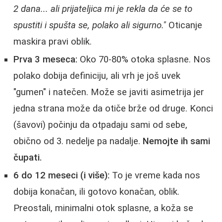
2 dana... ali prijateljica mi je rekla da će se to
spustiti i spušta se, polako ali sigurno."
Oticanje
maskira pravi oblik.
Prva 3 meseca:
Oko 70-80% otoka splasne. Nos
polako dobija definiciju, ali vrh je još uvek
"gumen" i natečen. Može se javiti asimetrija jer
jedna strana može da otiče brže od druge. Konci
(šavovi) počinju da otpadaju sami od sebe,
obično od 3. nedelje pa nadalje.
Nemojte ih sami
čupati.
6 do 12 meseci (i više):
To je vreme kada nos
dobija konačan, ili gotovo konačan, oblik.
Preostali, minimalni otok splasne, a koža se