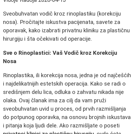
Sveobuhvatan vodič kroz rinoplastiku (korekciju
nosa). Pročitajte iskustva pacijenata, savete za
oporavak, kako izabrati privatnu kliniku za plastičnu
hirurgiju i šta očekivati od operacije.
Sve o Rinoplastici: Vaš Vodič kroz Korekciju
Nosa
Rinoplastika, ili korekcija nosa, jedna je od najčešćih
i najdelikatnijih estetskih operacija. Kako se radi o
središnjem delu lica, odluka o zahvatu nikada nije
olaka. Ovaj članak ima za cilj da vam pruži
sveobuhvatan uvid u proces, od prvih razmišljanja
do potpunog oporavka, na osnovu brojnih iskustava
i pitanja koja ljudi dele. Ako razmišljate o poseti
privatnoj klinici za plastičnu hirurgiju
, ovde ćete