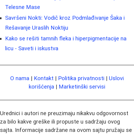
Telesne Mase
Savršeni Nokti: Vodič kroz Podmlađivanje Šaka i
Rešavanje Uraslih Noktiju
Kako se rešiti tamnih fleka i hiperpigmentacije na
licu - Saveti i iskustva
O nama
|
Kontakt
|
Politika privatnosti
|
Uslovi
korišćenja
|
Marketinški servisi
Urednici i autori ne preuzimaju nikakvu odgovornost
za bilo kakve greške ili propuste u sadržaju ovog
sajta. Informacije sadržane na ovom sajtu pružaju se