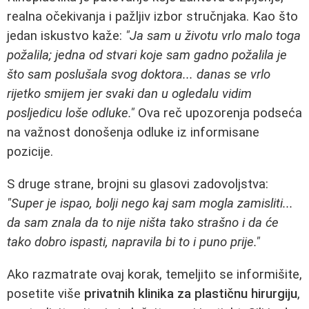
realna očekivanja i pažljiv izbor stručnjaka. Kao što
jedan iskustvo kaže:
"Ja sam u životu vrlo malo toga
požalila; jedna od stvari koje sam gadno požalila je
što sam poslušala svog doktora... danas se vrlo
rijetko smijem jer svaki dan u ogledalu vidim
posljedicu loše odluke."
Ova reč upozorenja podseća
na važnost donošenja odluke iz informisane
pozicije.
S druge strane, brojni su glasovi zadovoljstva:
"Super je ispao, bolji nego kaj sam mogla zamisliti...
da sam znala da to nije ništa tako strašno i da će
tako dobro ispasti, napravila bi to i puno prije."
Ako razmatrate ovaj korak, temeljito se informišite,
posetite više
privatnih klinika za plastičnu hirurgiju
,