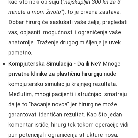
kao što neki opisuju (
"najskupljih 300 kn za 3
minute u mom životu"
), to je crvena zastava.
Dobar hirurg će saslušati vaše želje, pregledati
vas, objasniti mogućnosti i ograničenja vaše
anatomije. Traženje drugog mišljenja je uvek
pametno.
Kompjuterska Simulacija - Da ili Ne?
Mnoge
privatne klinike za plastičnu hirurgiju
nude
kompjutersku simulaciju krajnjeg rezultata.
Međutim, mnogi pacijenti i stručnjaci smatraju
da je to "bacanje novca" jer hirurg ne može
garantovati identičan rezultat. Kao što jedan
komentar ističe, hirurg tek tokom operacije vidi
pun potencijal i ograničenja strukture nosa.