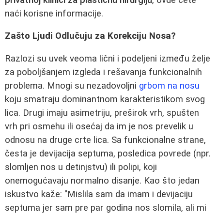
naći korisne informacije.
Zašto Ljudi Odlučuju za Korekciju Nosa?
Razlozi su uvek veoma lični i podeljeni između želje
za poboljšanjem izgleda i rešavanja funkcionalnih
problema. Mnogi su nezadovoljni
grbom na nosu
koju smatraju dominantnom karakteristikom svog
lica. Drugi imaju asimetriju, preširok vrh, spušten
vrh pri osmehu ili osećaj da im je nos prevelik u
odnosu na druge crte lica. Sa funkcionalne strane,
česta je devijacija septuma, posledica povrede (npr.
slomljen nos u detinjstvu) ili polipi, koji
onemogućavaju normalno disanje. Kao što jedan
iskustvo kaže: "Mislila sam da imam i devijaciju
septuma jer sam pre par godina nos slomila, ali mi