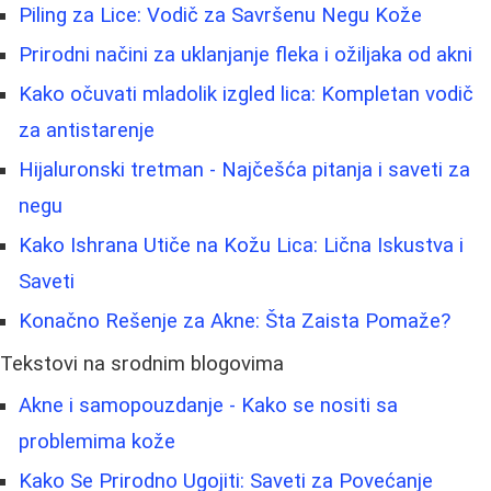
Piling za Lice: Vodič za Savršenu Negu Kože
Prirodni načini za uklanjanje fleka i ožiljaka od akni
Kako očuvati mladolik izgled lica: Kompletan vodič
za antistarenje
Hijaluronski tretman - Najčešća pitanja i saveti za
negu
Kako Ishrana Utiče na Kožu Lica: Lična Iskustva i
Saveti
Konačno Rešenje za Akne: Šta Zaista Pomaže?
Tekstovi na srodnim blogovima
Akne i samopouzdanje - Kako se nositi sa
problemima kože
Kako Se Prirodno Ugojiti: Saveti za Povećanje