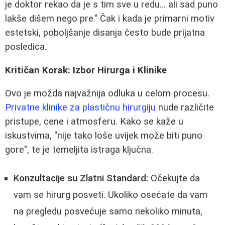
je doktor rekao da je s tim sve u redu... ali sad puno
lakše dišem nego pre." Čak i kada je primarni motiv
estetski, poboljšanje disanja često bude prijatna
posledica.
Kritičan Korak: Izbor Hirurga i Klinike
Ovo je možda najvažnija odluka u celom procesu.
Privatne klinike za plastičnu hirurgiju
nude različite
pristupe, cene i atmosferu. Kako se kaže u
iskustvima, "nije tako loše uvijek može biti puno
gore", te je temeljita istraga ključna.
Konzultacije su Zlatni Standard:
Očekujte da
vam se hirurg posveti. Ukoliko osećate da vam
na pregledu posvećuje samo nekoliko minuta,