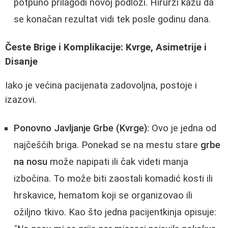
potpuno prilagodi novoj podlozi. Hirurzi kažu da
se konačan rezultat vidi tek posle godinu dana.
Česte Brige i Komplikacije: Kvrge, Asimetrije i
Disanje
Iako je većina pacijenata zadovoljna, postoje i
izazovi.
Ponovno Javljanje Grbe (Kvrge):
Ovo je jedna od
najčešćih briga. Ponekad se na mestu stare
grbe
na nosu
može napipati ili čak videti manja
izbočina. To može biti zaostali komadić kosti ili
hrskavice, hematom koji se organizovao ili
ožiljno tkivo. Kao što jedna pacijentkinja opisuje: