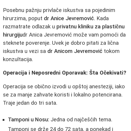
Posebnu pažnju privlače iskustva sa pojedinim
hirurzima, poput
dr Anice Jevremović
. Kada
razmatrate odlazak u
privatnu kliniku za plastičnu
hirurgiju
dr Anica Jevremović može vam pomoći da
steknete poverenje. Uvek je dobro pitati za lična
iskustva u vezi sa
dr Anicom Jevremović
tokom
konzultacija.
Operacija i Neposredni Oporavak: Šta Očekivati?
Operacija se obično izvodi u opštoj anesteziji, iako
se za manje zahvate koristi i lokalno potencirana.
Traje jedan do tri sata.
Tamponi u Nosu:
Jedna od najčešćih tema.
Tamponi se drže 24 do 72 sata, a ponekad i