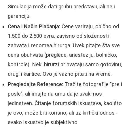
Simulacija može dati grubu predstavu, ali ne i
garanciju.
Cena i Način Plaćanja:
Cene variraju, obično od
1.500 do 2.500 evra, zavisno od složenosti
zahvata i renomea hirurga. Uvek pitajte šta sve
cena obuhvata (preglede, anesteziju, bolničko,
kontrole). Neki hirurzi prihvataju samo gotovinu,
drugi i kartice. Ovo je važno pitati na vreme.
Pregledajte Reference:
Tražite fotografije "pre i
posle", ali imajte na umu da je svaki nos
jedinstven. Čitanje forumskih iskustava, kao što
je ovo, može biti korisno, ali uz kritički odnos -
svako iskustvo je subjektivno.