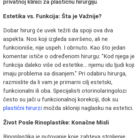
privatnoj klinici za plastičnu hirurgiju
.
Estetika vs. Funkcija: Šta je Važnije?
Dobar hirurg će uvek težiti da spoji ova dva
aspekta. Nos koji izgleda savršeno, ali ne
funkcioniše, nije uspeh. I obrnuto. Kao što jedan
komentar ističe o određenom hirurgu: "Kod njega je
funkcija daleko više od estetike... njemu idu ljudi koji
imaju problema sa disanjem." Pri odabiru hirurga,
razmislite da li vam je primarni cilj estetski,
funkcionalni ili oba. Specijalisti otorinolaringolozi
često su jači u funkcionalnoj korekciji, dok su
plastični hirurzi
možda skloniji naglasku na estetici.
Život Posle Rinoplastike: Konačne Misli
Rinoplastika je putovanje koje zahteva strpljenje,