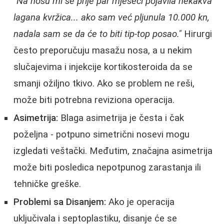
"Na nosu mi se prije par mjeseci pojavila nekakva
lagana kvržica... ako sam već pljunula 10.000 kn,
nadala sam se da će to biti tip-top posao."
Hirurgi
često preporučuju masažu nosa, a u nekim
slučajevima i injekcije kortikosteroida da se
smanji ožiljno tkivo. Ako se problem ne reši,
može biti potrebna reviziona operacija.
Asimetrija:
Blaga asimetrija je česta i čak
poželjna - potpuno simetrični nosevi mogu
izgledati veštački. Međutim, značajna asimetrija
može biti posledica nepotpunog zarastanja ili
tehničke greške.
Problemi sa Disanjem:
Ako je operacija
uključivala i septoplastiku, disanje će se