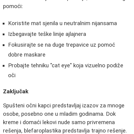
pomoći:
Koristite mat sjenila u neutralnim nijansama
Izbegavajte teške linije ajlajnera
Fokusirajte se na duge trepavice uz pomoć
dobre maskare
Probajte tehniku "cat eye" koja vizuelno podiže
oči
Zaključak
Spušteni očni kapci predstavljaj izazov za mnoge
osobe, posebno one u mladim godinama. Dok
kreme i domaći lekovi nude samo privremena
rešenja, blefaroplastika predstavlja trajno rešenje.