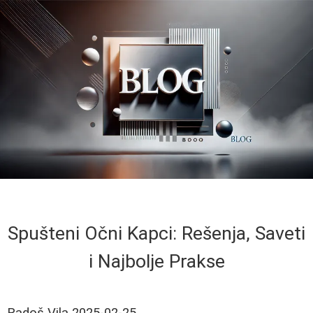
Spušteni Očni Kapci: Rešenja, Saveti
i Najbolje Prakse
Radoš Vila
2025-02-25