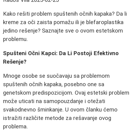
Kako rešiti problem spuštenih očnih kapaka? Da li
kreme za oči zaista pomažu ili je blefaroplastika
jedino rešenje? Saznajte sve o ovom estetskom
problemu.
Spušteni Očni Kapci: Da Li Postoji Efektivno
Rešenje?
Mnoge osobe se suočavaju sa problemom
spuštenih očnih kapaka, posebno one sa
genetskom predispozicijom. Ovaj estetski problem
može uticati na samopouzdanje i otežati
svakodnevno šminkanje. U ovom članku ćemo
istražiti različite metode za rešavanje ovog
problema.