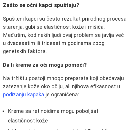
Zašto se očni kapci spuštaju?
Spušteni kapci su često rezultat prirodnog procesa
starenja, gubi se elastičnost kože i mišića.
Međutim, kod nekih ljudi ovaj problem se javlja već
u dvadesetim ili tridesetim godinama zbog
genetskih faktora.
Da li kreme za oči mogu pomoći?
Na tržištu postoji mnogo preparata koji obećavaju
zatezanje kože oko očiju, ali njihova efikasnost u
podizanju kapaka
je ograničena:
Kreme sa retinoidima mogu poboljšati
elastičnost kože