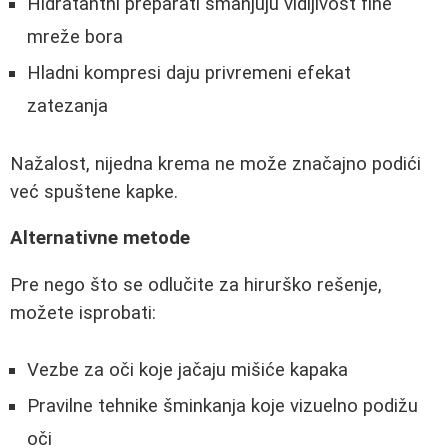
Hidratantni preparati smanjuju vidljivost fine
mreže bora
Hladni kompresi daju privremeni efekat
zatezanja
Nažalost, nijedna krema ne može značajno podići
već spuštene kapke.
Alternativne metode
Pre nego što se odlučite za hirurško rešenje,
možete isprobati:
Vezbe za oči koje jačaju mišiće kapaka
Pravilne tehnike šminkanja koje vizuelno podižu
oči