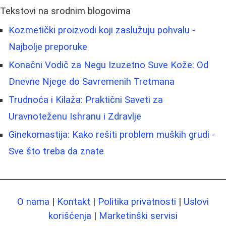
Tekstovi na srodnim blogovima
Kozmetički proizvodi koji zaslužuju pohvalu -
Najbolje preporuke
Konačni Vodič za Negu Izuzetno Suve Kože: Od
Dnevne Njege do Savremenih Tretmana
Trudnoća i Kilaža: Praktični Saveti za
Uravnoteženu Ishranu i Zdravlje
Ginekomastija: Kako rešiti problem muških grudi -
Sve što treba da znate
O nama
|
Kontakt
|
Politika privatnosti
|
Uslovi
korišćenja
|
Marketinški servisi