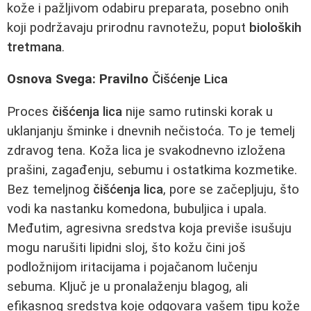
kože i pažljivom odabiru preparata, posebno onih
koji podržavaju prirodnu ravnotežu, poput
bioloških
tretmana
.
Osnova Svega: Pravilno
Čišćenje Lica
Proces
čišćenja lica
nije samo rutinski korak u
uklanjanju šminke i dnevnih nečistoća. To je temelj
zdravog tena. Koža lica je svakodnevno izložena
prašini, zagađenju, sebumu i ostatkima kozmetike.
Bez temeljnog
čišćenja lica
, pore se začepljuju, što
vodi ka nastanku komedona, bubuljica i upala.
Međutim, agresivna sredstva koja previše isušuju
mogu narušiti lipidni sloj, što kožu čini još
podložnijom iritacijama i pojačanom lučenju
sebuma. Ključ je u pronalaženju blagog, ali
efikasnog sredstva koje odgovara vašem tipu kože