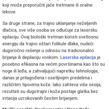
koji može preporučiti jače tretmane ili oralne
lekove.
Sa druge strane, za trajno uklanjanje neželjenih
dlačica, sve više osoba se odlučuje za lasersku
epilaciju. Ovaj biološki tretman koristi svetlosnu
energiju da trajno oštari folikule dlake, nudeći
dugoročno rešenje u odnosu na tradicionalno
brijanje ili depilaciju voskom.
Laserska epilacija
je
posebno efikasna na većim površinama kao što su
noge ili leđa, a zahvaljujući napretku tehnologije,
danas je prilagođena i osetljivijim predelima i
različitim tipovima kože. Iako zahteva više sesija,
rezultati su dugotrajni i koža postaje glatka bez
iritacija uzrokovanih čestim brijanjem.