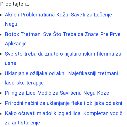
Pročitajte i...
Akne i Problematična Koža: Saveti za Lečenje i
Negu
Botox Tretman: Sve Što Treba da Znate Pre Prve
Aplikacije
Sve što treba da znate o hijaluronskim filerima za
usne
Uklanjanje ožiljaka od akni: Najefikasniji tretmani i
laserske terapije
Piling za Lice: Vodič za Savršenu Negu Kože
Prirodni načini za uklanjanje fleka i ožiljaka od akni
Kako očuvati mladolik izgled lica: Kompletan vodič
za antistarenje