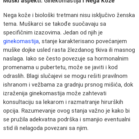
Muški aspekti:
Ginekomastija
i Nega Kože
Nega kože i biološki tretmani nisu isključivo ženska
tema. Muškarci se takođe suočavaju sa
specifičnim izazovima. Jedan od njih je
ginekomastija
, stanje karakterisano povećanjem
muške dojke usled rasta žlezdanog tkiva ili masnog
naslaga. Iako se često povezuje sa hormonalnim
promenama u pubertetu, može se javiti i kod
odraslih. Blagi slučajevi se mogu rešiti pravilnom
ishranom i vežbama za gradnju prsnog mišića, dok
izraženija ginekomastija može zahtevati
konsultaciju sa lekarom i razmatranje hirurških
opcija. Razumevanje ovog stanja važno je kako bi
se pružila adekvatna podrška i smanjio eventualni
stid ili nelagoda povezani sa njim.