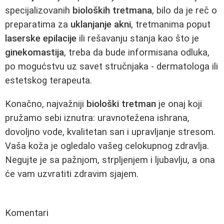
specijalizovanih
bioloških tretmana
, bilo da je reč o
preparatima za
uklanjanje akni
, tretmanima poput
laserske epilacije
ili rešavanju stanja kao što je
ginekomastija
, treba da bude informisana odluka,
po mogućstvu uz savet stručnjaka - dermatologa ili
estetskog terapeuta.
Konačno, najvažniji
biološki tretman
je onaj koji
pružamo sebi iznutra: uravnotežena ishrana,
dovoljno vode, kvalitetan san i upravljanje stresom.
Vaša koža je ogledalo vašeg celokupnog zdravlja.
Negujte je sa pažnjom, strpljenjem i ljubavlju, a ona
će vam uzvratiti zdravim sjajem.
Komentari