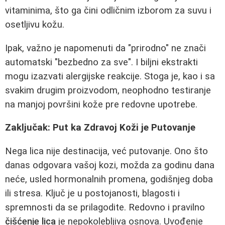
vitaminima, što ga čini odličnim izborom za suvu i
osetljivu kožu.
Ipak, važno je napomenuti da "prirodno" ne znači
automatski "bezbedno za sve". I biljni ekstrakti
mogu izazvati alergijske reakcije. Stoga je, kao i sa
svakim drugim proizvodom, neophodno testiranje
na manjoj površini kože pre redovne upotrebe.
Zaključak: Put ka Zdravoj Koži je Putovanje
Nega lica nije destinacija, već putovanje. Ono što
danas odgovara vašoj kozi, možda za godinu dana
neće, usled hormonalnih promena, godišnjeg doba
ili stresa. Ključ je u postojanosti, blagosti i
spremnosti da se prilagodite. Redovno i pravilno
čišćenje lica
je nepokolebljiva osnova. Uvođenje