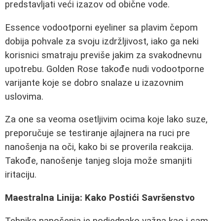
predstavljati veći izazov od obične vode.
Essence vodootporni eyeliner sa plavim čepom
dobija pohvale za svoju izdržljivost, iako ga neki
korisnici smatraju previše jakim za svakodnevnu
upotrebu. Golden Rose takođe nudi vodootporne
varijante koje se dobro snalaze u izazovnim
uslovima.
Za one sa veoma osetljivim ocima koje lako suze,
preporučuje se testiranje ajlajnera na ruci pre
nanošenja na oči, kako bi se proverila reakcija.
Takođe, nanošenje tanjeg sloja može smanjiti
iritaciju.
Maestralna Linija: Kako Postići Savršenstvo
Tehnika nanošenja je podjednako važna kao i sam