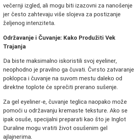
večernji izgled, ali mogu biti izazovni za nanošenje
jer često zahtevaju više slojeva za postizanje
željenog intenziteta.
Održavanje i Čuvanje: Kako Produžiti Vek
Trajanja
Da biste maksimalno iskoristili svoj eyeliner,
neophodno je pravilno ga čuvati. Čvrsto zatvaranje
poklopca i čuvanje na suvom mestu daleko od
direktne toplote će sprečiti prerano sušenje.
Za gel eyeliner-e, čuvanje teglica naopako može
pomoći u održavanju kremaste teksture. Ako se
ipak osuše, specijalni preparati kao što je Inglot
Duraline mogu vratiti život osušenim gel
ajlajnerima.