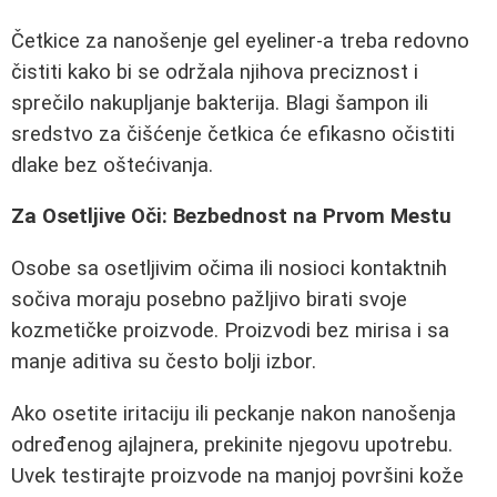
Četkice za nanošenje gel eyeliner-a treba redovno
čistiti kako bi se održala njihova preciznost i
sprečilo nakupljanje bakterija. Blagi šampon ili
sredstvo za čišćenje četkica će efikasno očistiti
dlake bez oštećivanja.
Za Osetljive Oči: Bezbednost na Prvom Mestu
Osobe sa osetljivim očima ili nosioci kontaktnih
sočiva moraju posebno pažljivo birati svoje
kozmetičke proizvode. Proizvodi bez mirisa i sa
manje aditiva su često bolji izbor.
Ako osetite iritaciju ili peckanje nakon nanošenja
određenog ajlajnera, prekinite njegovu upotrebu.
Uvek testirajte proizvode na manjoj površini kože