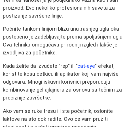
proizvod. Evo nekoliko profesionalnih saveta za
postizanje savršene linije:
Počnite tankom linijom blizu unutrašnjeg ugla oka i
postepeno je zadebljavajte prema spoljašnjem uglu.
Ova tehnika omogućava prirodniji izgled i lakše je
izvodljiva za početnike.
Kada želite da izvučete "rep" ili "
cat-eye
" efekat,
koristite kosu četkicu ili aplikator koji vam najviše
odgovara. Mnogi iskusni korisnici preporučuju
kombinovanje gel ajlajnera za osnovu sa tečnim za
preciznije završetke.
Ako vam se ruke tresu ili ste početnik, oslonite
laktove na sto dok radite. Ovo će vam pružiti
stabilnost i olakšati precizno nanošenje.