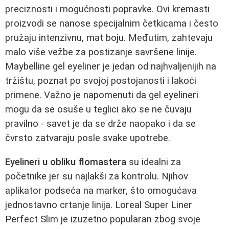
preciznosti i mogućnosti popravke. Ovi kremasti
proizvodi se nanose specijalnim četkicama i često
pružaju intenzivnu, mat boju. Međutim, zahtevaju
malo više vežbe za postizanje savršene linije.
Maybelline gel eyeliner je jedan od najhvaljenijih na
tržištu, poznat po svojoj postojanosti i lakoći
primene. Važno je napomenuti da gel eyelineri
mogu da se osuše u teglici ako se ne čuvaju
pravilno - savet je da se drže naopako i da se
čvrsto zatvaraju posle svake upotrebe.
Eyelineri u obliku flomastera
su idealni za
početnike jer su najlakši za kontrolu. Njihov
aplikator podseća na marker, što omogućava
jednostavno crtanje linija. Loreal Super Liner
Perfect Slim je izuzetno popularan zbog svoje