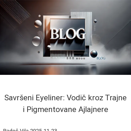
Savršeni Eyeliner: Vodič kroz Trajne
i Pigmentovane Ajlajnere
Radoš Vila
2025-11-23