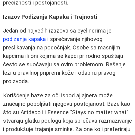
preciznosti i postojanosti.
Izazov Podizanja Kapaka i Trajnosti
Jedan od najvećih izazova sa eyelinerima je
podizanje kapaka
i sprečavanje njihovog
preslikavanja na podočnjak. Osobe sa masnijim
kapcima ili oni kojima se kapci prirodno spuštaju
često se suočavaju sa ovim problemom. Rešenje
leži u pravilnoj pripremi kože i odabiru pravog
proizvoda.
Korišćenje baze za oči ispod ajlajnera može
značajno poboljšati njegovu postojanost. Baze kao
što su Artdeco ili Essence "Stays no matter what"
stvaraju glatku podlogu koja sprečava razmazivanje
i produkžuje trajanje sminke. Za one koji preferiraju