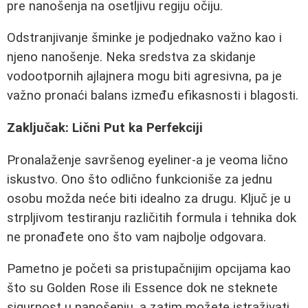
pre nanošenja na osetljivu regiju očiju.
Odstranjivanje šminke je podjednako važno kao i
njeno nanošenje. Neka sredstva za skidanje
vodootpornih ajlajnera mogu biti agresivna, pa je
važno pronaći balans između efikasnosti i blagosti.
Zaključak: Lični Put ka Perfekciji
Pronalaženje savršenog eyeliner-a je veoma lično
iskustvo. Ono što odlično funkcioniše za jednu
osobu možda neće biti idealno za drugu. Ključ je u
strpljivom testiranju različitih formula i tehnika dok
ne pronađete ono što vam najbolje odgovara.
Pametno je početi sa pristupačnijim opcijama kao
što su Golden Rose ili Essence dok ne steknete
sigurnost u nanošenju, a zatim možete istraživati