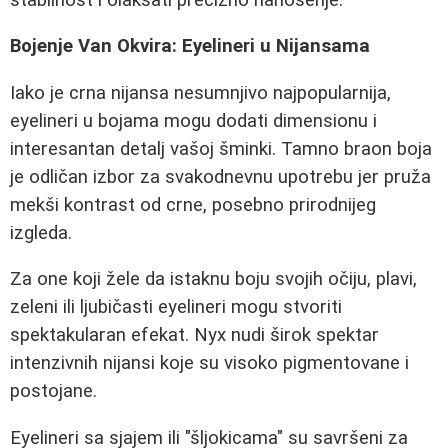
Bojenje Van Okvira: Eyelineri u Nijansama
Iako je crna nijansa nesumnjivo najpopularnija,
eyelineri u bojama mogu dodati dimensionu i
interesantan detalj vašoj šminki. Tamno braon boja
je odličan izbor za svakodnevnu upotrebu jer pruža
mekši kontrast od crne, posebno prirodnijeg
izgleda.
Za one koji žele da istaknu boju svojih očiju, plavi,
zeleni ili ljubičasti eyelineri mogu stvoriti
spektakularan efekat. Nyx nudi širok spektar
intenzivnih nijansi koje su visoko pigmentovane i
postojane.
Eyelineri sa sjajem ili "šljokicama" su savršeni za