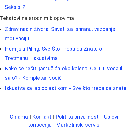
Seksipil?
Tekstovi na srodnim blogovima
Zdrav način života: Saveti za ishranu, vežbanje i
motivaciju
Hemijski Piling: Sve Što Treba da Znate o
Tretmanu i Iskustvima
Kako se rešiti jastučića oko kolena: Celulit, voda ili
salo? - Kompletan vodič
Iskustva sa labioplastikom - Sve što treba da znate
O nama
|
Kontakt
|
Politika privatnosti
|
Uslovi
korišćenja
|
Marketinški servisi