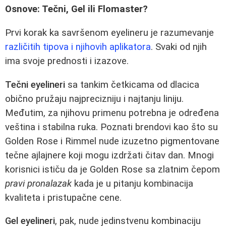
Osnove: Tečni, Gel ili Flomaster?
Prvi korak ka savršenom eyelineru je razumevanje
različitih tipova i njihovih aplikatora
. Svaki od njih
ima svoje prednosti i izazove.
Tečni eyelineri
sa tankim četkicama od dlacica
obično pružaju najprecizniju i najtanju liniju.
Međutim, za njihovu primenu potrebna je određena
veština i stabilna ruka. Poznati brendovi kao što su
Golden Rose i Rimmel nude izuzetno pigmentovane
tečne ajlajnere koji mogu izdržati čitav dan. Mnogi
korisnici ističu da je Golden Rose sa zlatnim čepom
pravi pronalazak
kada je u pitanju kombinacija
kvaliteta i pristupačne cene.
Gel eyelineri
, pak, nude jedinstvenu kombinaciju