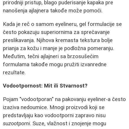
prirodniji pristup, blago puderisanje kapaka pre
nanošenja ajlajnera takođe može pomoći.
Kada je reč o samom eyelineru, gel formulacije se
često pokazuju superiornima za sprečavanje
preslikavanja. Njihova kremasta tekstura bolje
prianja za kožu i manje je podložna pomeranju.
Međutim, tečni ajlajneri sa brzosušećim
formulama takođe mogu pružiti izvanredne
rezultate.
Vodootpornost: Mit ili Stvarnost?
Pojam "vodootporan" na pakovanju eyeliner-a često
izaziva nedoumice. Mnogi proizvodi koji se
predstavljaju kao vodootporni zapravo nisu
suzootporni
. Suze, vlažnost i znojenje mogu