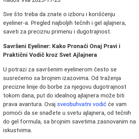
Sve što treba da znate o izboru i korišćenju
eyeliner-a. Pregled najboljih tečnih i gel ajlajnera,
saveti za preciznu primenu i dugotrajnost.
Savršeni Eyeliner: Kako Pronaći Onaj Pravi i
Praktični Vodič kroz Svet Ajlajnera
U potrazi za savršenim eyelinerom često se
susrećemo sa brojnim izazovima. Od traženja
precizne linije do borbe za njegovu dugotrajnost
tokom dana, put do idealnog ajlajnera može biti
prava avantura. Ovaj
sveobuhvatni vodić
će vam
pomoći da se snađete u svetu ajlajnera, od tečnih
do gel formula, sa brojnim savetima zasnovanim na
iskustvima.