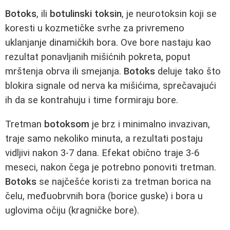
Botoks
, ili
botulinski toksin
, je neurotoksin koji se
koresti u kozmetičke svrhe za privremeno
uklanjanje dinamičkih bora. Ove bore nastaju kao
rezultat ponavljanih mišićnih pokreta, poput
mrštenja obrva ili smejanja.
Botoks
deluje tako što
blokira signale od nerva ka mišićima, sprečavajući
ih da se kontrahuju i time formiraju bore.
Tretman
botoksom
je brz i minimalno invazivan,
traje samo nekoliko minuta, a rezultati postaju
vidljivi nakon 3-7 dana. Efekat obično traje 3-6
meseci, nakon čega je potrebno ponoviti tretman.
Botoks
se najčešće koristi za tretman borica na
čelu, međuobrvnih bora (borice guske) i bora u
uglovima očiju (kragničke bore).