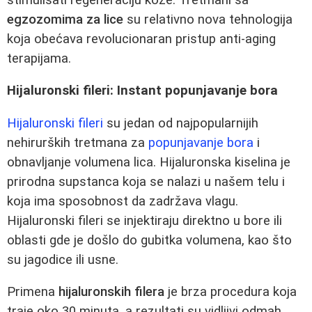
egzozomima za lice
su relativno nova tehnologija
koja obećava revolucionaran pristup anti-aging
terapijama.
Hijaluronski fileri: Instant popunjavanje bora
Hijaluronski fileri
su jedan od najpopularnijih
nehirurških tretmana za
popunjavanje bora
i
obnavljanje volumena lica. Hijaluronska kiselina je
prirodna supstanca koja se nalazi u našem telu i
koja ima sposobnost da zadržava vlagu.
Hijaluronski fileri se injektiraju direktno u bore ili
oblasti gde je došlo do gubitka volumena, kao što
su jagodice ili usne.
Primena
hijaluronskih filera
je brza procedura koja
traje oko 30 minuta, a rezultati su vidljivi odmah.