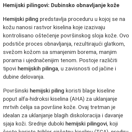
Hemijski pilingovi: Dubinsko obnavljanje kože
Hemijski piling
predstavlja proceduru u kojoj se na
kožu nanosi rastvor kiselina koje izazivaju
kontrolisano oštećenje površinskog sloja kože. Ovo
podstiče proces obnavljanja, rezultirajući glatkom,
svežom kožom sa smanjenim borema, manjim
porama i ujednačenijim tenom. Postoje različiti
tipovi
hemijskih pilinga
, u zavisnosti od jačine i
dubine delovanja.
Površinski
hemijski piling
koristi blage kiseline
poput alfa-hidroksi kiselina (AHA) za uklanjanje
mrtvih ćelija sa površine kože. Ovaj tretman je
idealan za uklanjanje blagih diskoloracija i davanje
sjaja koži. Srednje duboki
hemijski pilingovi
, koji
često koriste trihlor sirčetnu kiselinu (TCA), prodiru