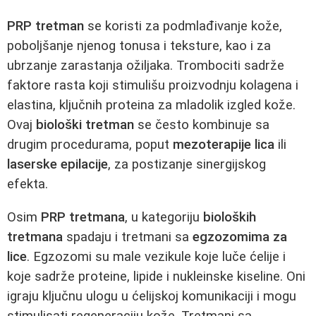
PRP tretman
se koristi za podmlađivanje kože,
poboljšanje njenog tonusa i teksture, kao i za
ubrzanje zarastanja ožiljaka. Trombociti sadrže
faktore rasta koji stimulišu proizvodnju kolagena i
elastina, ključnih proteina za mladolik izgled kože.
Ovaj
biološki tretman
se često kombinuje sa
drugim procedurama, poput
mezoterapije lica
ili
laserske epilacije
, za postizanje sinergijskog
efekta.
Osim
PRP tretmana
, u kategoriju
bioloških
tretmana
spadaju i tretmani sa
egzozomima za
lice
. Egzozomi su male vezikule koje luče ćelije i
koje sadrže proteine, lipide i nukleinske kiseline. Oni
igraju ključnu ulogu u ćelijskoj komunikaciji i mogu
stimulisati regeneraciju kože. Tretmani sa