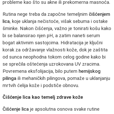
probleme kao što su akne ili prekomerna masnoća.
Rutina nege treba da započne temeljnim
čišćenjem
lica
, koje uklanja nečistoće, višak sebuma i ostake
šminke. Nakon čišćenja, važno je tonirati košu kako
bi se balansirao njen pH, a zatim naneti serum
bogat aktivnim sastojcima. Hidratacija je ključni
korak za održavanje vlažnosti kože, dok je zaštita
od sunca neophodna tokom celog godine kako bi
se sprečila oštećenja uzrokovana UV zracima.
Povremena eksfolijacija, bilo putem
hemijskog
pilinga
ili mehaničkih pilingova, pomaže u uklanjanju
mrtvih ćelija kože i podstiče obnovu.
Čišćenje lica kao temelj zdrave kože
Čišćenje lica
je apsolutna osnova svake rutine