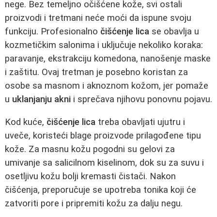
nege. Bez temeljno očišćene kože, svi ostali
proizvodi i tretmani neće moći da ispune svoju
funkciju. Profesionalno
čišćenje lica
se obavlja u
kozmetičkim salonima i uključuje nekoliko koraka:
paravanje, ekstrakciju komedona, nanošenje maske
i zaštitu. Ovaj tretman je posebno koristan za
osobe sa masnom i aknoznom kožom, jer pomaže
u
uklanjanju akni
i sprečava njihovu ponovnu pojavu.
Kod kuće,
čišćenje lica
treba obavljati ujutru i
uveče, koristeći blage proizvode prilagođene tipu
kože. Za masnu kožu pogodni su gelovi za
umivanje sa salicilnom kiselinom, dok su za suvu i
osetljivu kožu bolji kremasti čistači. Nakon
čišćenja, preporučuje se upotreba tonika koji će
zatvoriti pore i pripremiti kožu za dalju negu.