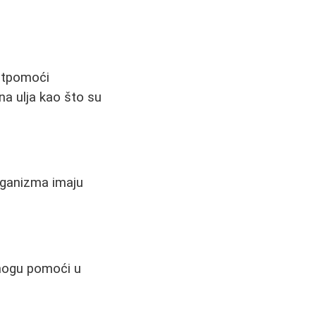
potpomoći
dna ulja kao što su
organizma imaju
 mogu pomoći u