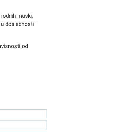
irodnih maski,
 u doslednosti i
avisnosti od