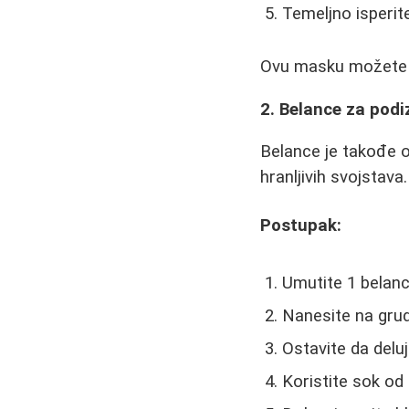
Temeljno isperi
Ovu masku možete ko
2. Belance za podi
Belance je takođe o
hranljivih svojstav
Postupak:
Umutite 1 belanc
Nanesite na gru
Ostavite da delu
Koristite sok od 