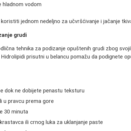
te hladnom vodom
ristiti jednom nedeljno za učvršćivanje i jačanje tkiv
zanje grudi
dlična tehnika za podizanje opuštenih grudi zbog svoji
a. Hidrolipidi prisutni u belancu pomažu da podignete o
e dok ne dobijete penastu teksturu
di u pravcu prema gore
je 30 minuta
krastavca ili crnog luka za uklanjanje paste