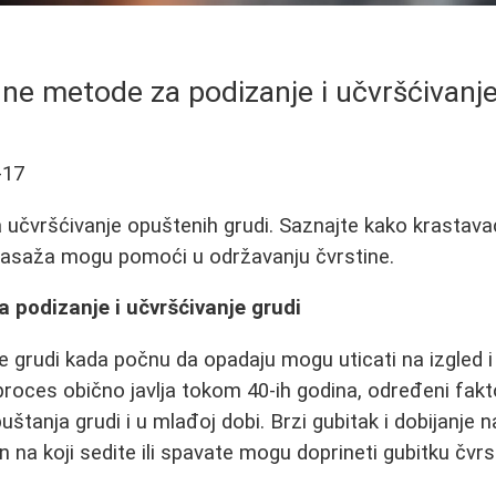
dne metode za podizanje i učvršćivanje
-17
 učvršćivanje opuštenih grudi. Saznajte kako krastav
 masaža mogu pomoći u održavanju čvrstine.
 podizanje i učvršćivanje grudi
e grudi kada počnu da opadaju mogu uticati na izgled
 proces obično javlja tokom 40-ih godina, određeni fakto
tanja grudi i u mlađoj dobi. Brzi gubitak i dobijanje na
in na koji sedite ili spavate mogu doprineti gubitku čvrs