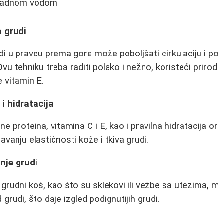
hladnom vodom
 grudi
i u pravcu prema gore može poboljšati cirkulaciju i 
Ovu tehniku treba raditi polako i nežno, koristeći priro
je vitamin E.
 i hidratacija
ne proteina, vitamina C i E, kao i pravilna hidratacija 
avanju elastičnosti kože i tkiva grudi.
nje grudi
rudni koš, kao što su sklekovi ili vežbe sa utezima,
 grudi, što daje izgled podignutijih grudi.