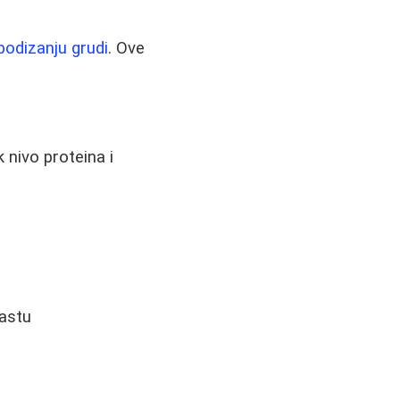
podizanju grudi
. Ove
 nivo proteina i
pastu