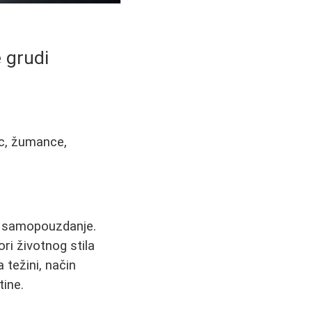
 grudi
ac, žumance,
 i samopouzdanje.
ri životnog stila
 težini, način
tine.