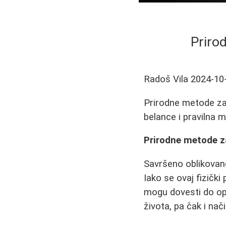
Priro
Radoš Vila
2024-10
Prirodne metode za
belance i pravilna
Prirodne metode za
Savršeno oblikovan
Iako se ovaj fizički
mogu dovesti do opuš
života, pa čak i nač