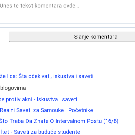
Slanje komentara
že lica: Šta očekivati, iskustva i saveti
 blogovima
e protiv akni - Iskustva i saveti
: Realni Saveti za Samouke i Početnike
to Treba Da Znate O Intervalnom Postu (16/8)
ltet - Saveti za buduće studente