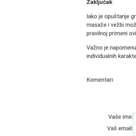
Zaključak
Iako je opuštanje g
masaže i vežbi možet
pravilnoj primeni o
Važno je napomenuti
individualnih karakt
Komentari
Vaše ime:
Vaš email: