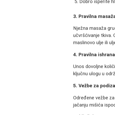
Dobro isperite 
3. Pravilna masaža
Nježna masaža grud
učvršćivanje tkiva. 
maslinovo ulje ili ul
4. Pravilna ishrana
Unos dovoljne količi
ključnu ulogu u održ
5. Vežbe za podiza
Određene vežbe za g
jačanju mišića ispod