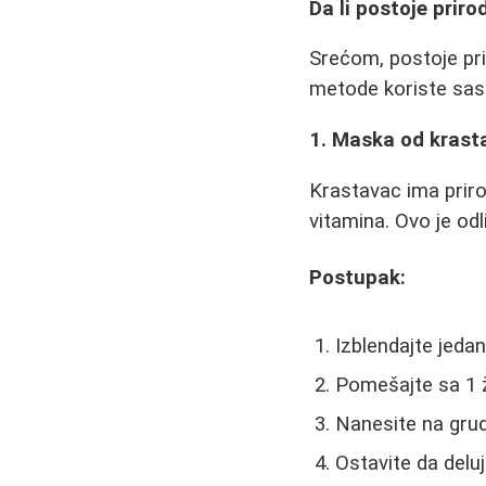
Da li postoje prir
Srećom, postoje pri
metode koriste sast
1. Maska od krast
Krastavac ima priro
vitamina. Ovo je od
Postupak:
Izblendajte jeda
Pomešajte sa 1 ž
Nanesite na gru
Ostavite da delu