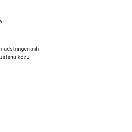
a.
h adstringentnih i
puštenu kožu.