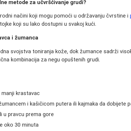
odne metode za učvršćivanje grudi?
rodni načini koji mogu pomoći u održavanju čvrstine i
ojke koji su lako dostupni u svakoj kući.
avca i žumanca
dna svojstva toniranja kože, dok žumance sadrži visok
lična kombinacija za negu opuštenih grudi.
n manji krastavac
umancem i kašičicom putera ili kajmaka da dobijete 
di u pravcu prema gore
je oko 30 minuta