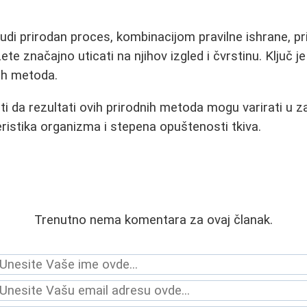
rudi prirodan proces, kombinacijom pravilne ishrane, pr
e značajno uticati na njihov izgled i čvrstinu. Ključ je
vih metoda.
 da rezultati ovih prirodnih metoda mogu varirati u z
eristika organizma i stepena opuštenosti tkiva.
Trenutno nema komentara za ovaj članak.