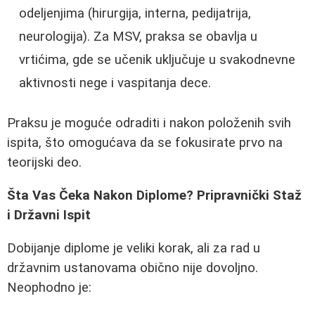
odeljenjima (hirurgija, interna, pedijatrija,
neurologija). Za MSV, praksa se obavlja u
vrtićima, gde se učenik uključuje u svakodnevne
aktivnosti nege i vaspitanja dece.
Praksu je moguće odraditi i nakon položenih svih
ispita, što omogućava da se fokusirate prvo na
teorijski deo.
Šta Vas Čeka Nakon Diplome? Pripravnički Staž
i Državni Ispit
Dobijanje diplome je veliki korak, ali za rad u
državnim ustanovama obično nije dovoljno.
Neophodno je: