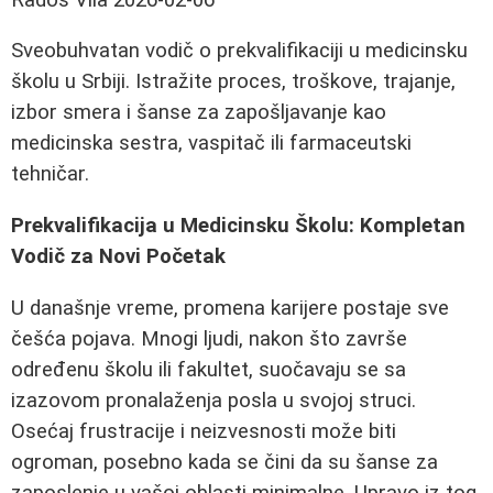
Sveobuhvatan vodič o prekvalifikaciji u medicinsku
školu u Srbiji. Istražite proces, troškove, trajanje,
izbor smera i šanse za zapošljavanje kao
medicinska sestra, vaspitač ili farmaceutski
tehničar.
Prekvalifikacija u Medicinsku Školu: Kompletan
Vodič za Novi Početak
U današnje vreme, promena karijere postaje sve
češća pojava. Mnogi ljudi, nakon što završe
određenu školu ili fakultet, suočavaju se sa
izazovom pronalaženja posla u svojoj struci.
Osećaj frustracije i neizvesnosti može biti
ogroman, posebno kada se čini da su šanse za
zaposlenje u vašoj oblasti minimalne. Upravo iz tog