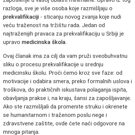
razloga, sve je više osoba koje razmišljaju o
prekvalifikaciji
- sticanju novog zvanja koje nudi
veću traženost na tržištu rada. Jedan od
najtraženijih pravaca za prekvalifikaciju u Srbiji je
upravo
medicinska škola
.
Ovaj članak ima za cilj da vam pruži sveobuhvatnu
sliku o procesu prekvalifikacije u srednju
medicinsku školu. Proći ćemo kroz sve faze: od
motivacije i odabira smera, preko formalnih uslova i
troškova, do praktičnih iskustava polaganja ispita,
obavljanja prakse i, na kraju, šansi za zapošljavanje.
Ako ste razmišljali da promenite struku i okrenete
se humanitarnom i traženom poslu nege i
zdravstvene zaštite, ovde ćete naći odgovore na
mnoga pitanja.