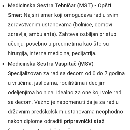
Medicinska Sestra Tehničar (MST) - Opšti
Smer:
Najširi smer koji omogućava rad u svim
zdravstvenim ustanovama (bolnice, domovi
zdravlja, ambulante). Zahteva ozbiljan pristup
učenju, posebno u predmetima kao što su
hirurgija, interna medicina, pedijatrija.
Medicinska Sestra Vaspitač (MSV):
Specijalizovan za rad sa decom od 0 do 7 godina
u vrtićima, jaslicama, rodilištima i dečijim
odeljenjima bolnica. Idealno za one koji vole rad
sa decom. Važno je napomenuti da je za rad u
državnim predškolskim ustanovama neophodno
nakon diplome odraditi
pripravnički staž