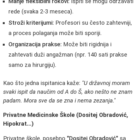
Manje fleksibilni rokovi:
Ispiti se mogu održavati
rede (svaka 2-3 meseca).
Stroži kriterijumi:
Profesori su često zahtevniji,
a proces polaganja može biti sporiji.
Organizacija prakse:
Može biti rigidnija i
zahtevati duži angažman (npr. 140 sati prakse
samo za hirurgiju).
Kao što jedna ispitanica kaže:
"U državnoj moram
svaki ispit da naučim od A do Š, ako nešto ne znam
padam. Mora sve da se zna i nema zezanja."
Privatne Medicinske Škole (Dositej Obradović,
Hipokrat...)
Privatne škole, posebno
"Dositej Obradović"
sa