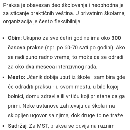
Praksa je obavezan deo školovanja i neophodna je
za sticanje praktičnih veština. U privatnim školama,
organizacija je često fleksibilnija:
Obim:
Ukupno za sve četiri godine ima oko
300
časova prakse
(npr. po 60-70 sati po godini). Ako
se radi puno radno vreme, to može da se odradi
za oko
dva meseca
intenzivnog rada.
Mesto:
Učenik dobija uput iz škole i sam bira gde
će odraditi praksu - u svom mestu, u bilo kojoj
bolnici, domu zdravlja ili vrtiću koji pristane da ga
primi. Neke ustanove zahtevaju da škola ima
sklopljen ugovor sa njima, dok druge to ne traže.
Sadržaj:
Za MST, praksa se odvija na raznim