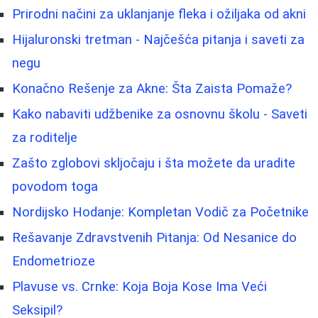
Prirodni načini za uklanjanje fleka i ožiljaka od akni
Hijaluronski tretman - Najčešća pitanja i saveti za
negu
Konačno Rešenje za Akne: Šta Zaista Pomaže?
Kako nabaviti udžbenike za osnovnu školu - Saveti
za roditelje
Zašto zglobovi skljočaju i šta možete da uradite
povodom toga
Nordijsko Hodanje: Kompletan Vodič za Početnike
Rešavanje Zdravstvenih Pitanja: Od Nesanice do
Endometrioze
Plavuse vs. Crnke: Koja Boja Kose Ima Veći
Seksipil?