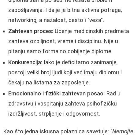
diploma sama po sebi ne rešava problem
zapošljavanja. I dalje je bitna aktivna potraga,
networking, a nažalost, često i "veza".
Zahtevan proces:
Učenje medicinskih predmeta
zahteva ozbiljnost, vreme i disciplinu. Nije u
pitanju samo formalno dobijanje diplome.
Konkurencija:
Iako je deficitarno zanimanje,
postoji veliki broj ljudi koji već imaju diplomu i
čekaju na listama za zaposlenje.
Emocionalno i fizički zahtevan posao:
Rad u
zdravstvu i vaspitanju zahteva psihofizičku
izdržljivost, strpljenje i odgovornost.
Kao što jedna iskusna polaznica savetuje:
"Nemojte