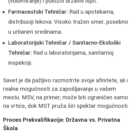
(volontiranje) i položiti državni ispit.
Farmaceutski Tehničar:
Rad u apotekama,
distribuciji lekova. Visoko tražen smer, posebno
u urbanim sredinama.
Laboratorijski Tehničar / Sanitarno-Ekološki
Tehničar:
Rad u laboratorijama, sanitarnoj
inspekciji.
Savet je da pažljivo razmotrite svoje afinitete, ali i
realne mogućnosti za zapošljavanje u vašem
mestu. MSV, na primer, može biti ograničen samo
na vrtiće, dok MST pruža širi spektar mogućnosti.
Proces Prekvalifikacije: Državna vs. Privatna
Škola