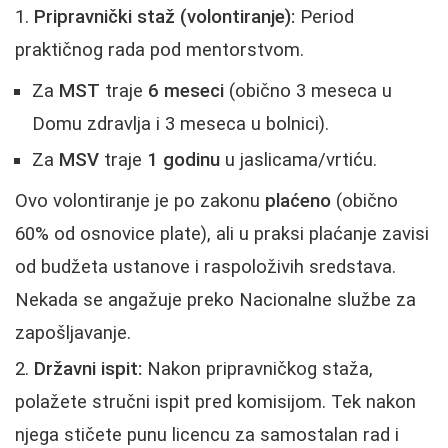
Pripravnički staž (volontiranje):
Period
praktičnog rada pod mentorstvom.
Za
MST
traje
6 meseci
(obično 3 meseca u
Domu zdravlja i 3 meseca u bolnici).
Za
MSV
traje
1 godinu
u jaslicama/vrtiću.
Ovo volontiranje je po zakonu
plaćeno
(obično
60% od osnovice plate), ali u praksi plaćanje zavisi
od budžeta ustanove i raspoloživih sredstava.
Nekada se angažuje preko Nacionalne službe za
zapošljavanje.
Državni ispit:
Nakon pripravničkog staža,
polažete stručni ispit pred komisijom. Tek nakon
njega stičete punu licencu za samostalan rad i