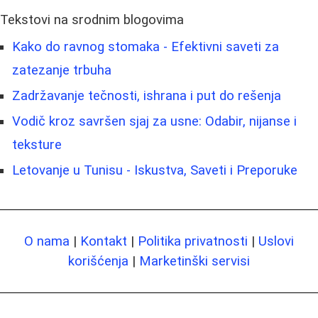
Tekstovi na srodnim blogovima
Kako do ravnog stomaka - Efektivni saveti za
zatezanje trbuha
Zadržavanje tečnosti, ishrana i put do rešenja
Vodič kroz savršen sjaj za usne: Odabir, nijanse i
teksture
Letovanje u Tunisu - Iskustva, Saveti i Preporuke
O nama
|
Kontakt
|
Politika privatnosti
|
Uslovi
korišćenja
|
Marketinški servisi