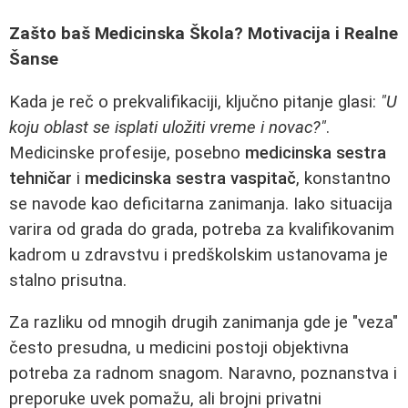
Zašto baš Medicinska Škola? Motivacija i Realne
Šanse
Kada je reč o prekvalifikaciji, ključno pitanje glasi:
"U
koju oblast se isplati uložiti vreme i novac?"
.
Medicinske profesije, posebno
medicinska sestra
tehničar
i
medicinska sestra vaspitač
, konstantno
se navode kao deficitarna zanimanja. Iako situacija
varira od grada do grada, potreba za kvalifikovanim
kadrom u zdravstvu i predškolskim ustanovama je
stalno prisutna.
Za razliku od mnogih drugih zanimanja gde je "veza"
često presudna, u medicini postoji objektivna
potreba za radnom snagom. Naravno, poznanstva i
preporuke uvek pomažu, ali brojni privatni