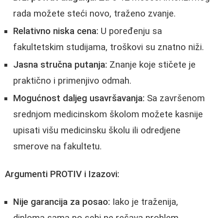
rada možete steći novo, traženo zvanje.
Relativno niska cena:
U poređenju sa
fakultetskim studijama, troškovi su znatno niži.
Jasna stručna putanja:
Znanje koje stičete je
praktično i primenjivo odmah.
Mogućnost daljeg usavršavanja:
Sa završenom
srednjom medicinskom školom možete kasnije
upisati višu medicinsku školu ili odredjene
smerove na fakultetu.
Argumenti PROTIV i Izazovi:
Nije garancija za posao:
Iako je traženija,