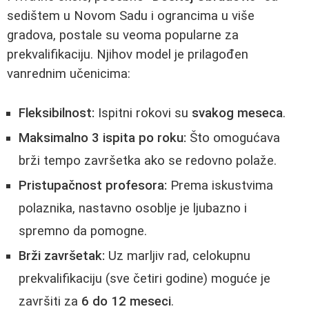
sedištem u Novom Sadu i ograncima u više
gradova, postale su veoma popularne za
prekvalifikaciju. Njihov model je prilagođen
vanrednim učenicima:
Fleksibilnost:
Ispitni rokovi su
svakog meseca
.
Maksimalno 3 ispita po roku:
Što omogućava
brži tempo završetka ako se redovno polaže.
Pristupačnost profesora:
Prema iskustvima
polaznika, nastavno osoblje je ljubazno i
spremno da pomogne.
Brži završetak:
Uz marljiv rad, celokupnu
prekvalifikaciju (sve četiri godine) moguće je
završiti za
6 do 12 meseci
.