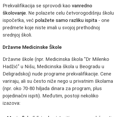
Prekvalifikacija se sprovodi kao
vanredno
školovanje
. Ne polazete celu četvorogodišnju školu
ispočetka, već
polažete samo razliku ispita
- one
predmete koje niste imali u svojoj prethodnoj
srednjoj školi.
Državne Medicinske Škole
Državne škole (npr. Medicinska škola "Dr Milenko
Hadžić" u Nišu, Medicinska škola u Beogradu u
Deligradskoj) nude programe prekvalifikacije. Cene
variraju, ali su često niže nego u privatnim školama
(npr. oko 70-80 hiljada dinara za program, plus
pojedinačni ispiti). Međutim, postoji nekoliko
izazova: