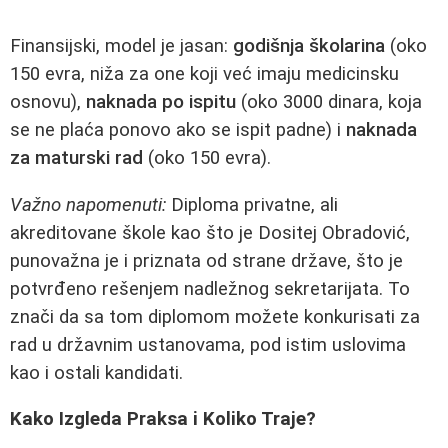
Finansijski, model je jasan:
godišnja školarina
(oko
150 evra, niža za one koji već imaju medicinsku
osnovu),
naknada po ispitu
(oko 3000 dinara, koja
se ne plaća ponovo ako se ispit padne) i
naknada
za maturski rad
(oko 150 evra).
Važno napomenuti:
Diploma privatne, ali
akreditovane škole kao što je Dositej Obradović,
punovažna je i priznata od strane države, što je
potvrđeno rešenjem nadležnog sekretarijata. To
znači da sa tom diplomom možete konkurisati za
rad u državnim ustanovama, pod istim uslovima
kao i ostali kandidati.
Kako Izgleda Praksa i Koliko Traje?