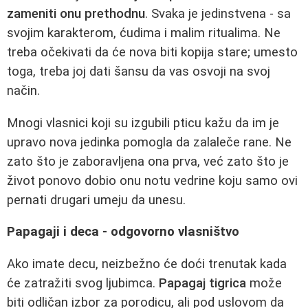
zameniti onu prethodnu
. Svaka je jedinstvena - sa
svojim karakterom, ćudima i malim ritualima. Ne
treba očekivati da će nova biti kopija stare; umesto
toga, treba joj dati šansu da vas osvoji na svoj
način.
Mnogi vlasnici koji su izgubili pticu kažu da im je
upravo nova jedinka pomogla da zalaleče rane. Ne
zato što je zaboravljena ona prva, već zato što je
život ponovo dobio onu notu vedrine koju samo ovi
pernati drugari umeju da unesu.
Papagaji i deca - odgovorno vlasništvo
Ako imate decu, neizbežno će doći trenutak kada
će zatražiti svog ljubimca.
Papagaj tigrica
može
biti odličan izbor za porodicu, ali pod uslovom da