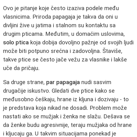
Ovo je pitanje koje često izaziva podele među
vlasnicima. Priroda papagaja je takva da oni u
divljini žive u jatima i stalnom su kontaktu sa
drugim pticama. Međutim, u domaćim uslovima,
solo ptica
koja dobija dovoljno pažnje od svojih ljudi
može biti potpuno srećna i zadovoljna. Štaviše,
takve ptice se često jače vežu za vlasnike i lakše
uče da pričaju.
Sa druge strane,
par papagaja
nudi sasvim
drugačije iskustvo. Gledati dve ptice kako se
međusobno češkaju, hrane iz kljuna i dozivaju - to
je predstava koja nikad ne dosadi. Problem može
nastati ako se mužjak i ženka ne slažu. Dešava se
da ženke budu agresivnije, teraju mužjaka od hrane
i kljucaju ga. U takvim situacijama ponekad je