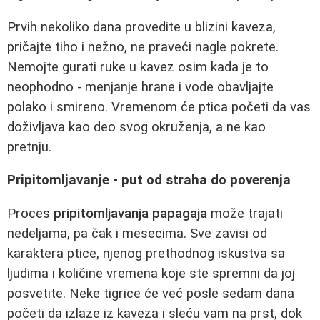
Prvih nekoliko dana provedite u blizini kaveza,
pričajte tiho i nežno, ne praveći nagle pokrete.
Nemojte gurati ruke u kavez osim kada je to
neophodno - menjanje hrane i vode obavljajte
polako i smireno. Vremenom će ptica početi da vas
doživljava kao deo svog okruženja, a ne kao
pretnju.
Pripitomljavanje - put od straha do poverenja
Proces
pripitomljavanja papagaja
može trajati
nedeljama, pa čak i mesecima. Sve zavisi od
karaktera ptice, njenog prethodnog iskustva sa
ljudima i količine vremena koje ste spremni da joj
posvetite. Neke tigrice će već posle sedam dana
početi da izlaze iz kaveza i sleću vam na prst, dok