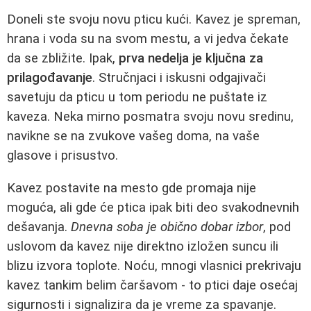
Doneli ste svoju novu pticu kući. Kavez je spreman,
hrana i voda su na svom mestu, a vi jedva čekate
da se zbližite. Ipak,
prva nedelja je ključna za
prilagođavanje
. Stručnjaci i iskusni odgajivači
savetuju da pticu u tom periodu ne puštate iz
kaveza. Neka mirno posmatra svoju novu sredinu,
navikne se na zvukove vašeg doma, na vaše
glasove i prisustvo.
Kavez postavite na mesto gde promaja nije
moguća, ali gde će ptica ipak biti deo svakodnevnih
dešavanja.
Dnevna soba je obično dobar izbor
, pod
uslovom da kavez nije direktno izložen suncu ili
blizu izvora toplote. Noću, mnogi vlasnici prekrivaju
kavez tankim belim čaršavom - to ptici daje osećaj
sigurnosti i signalizira da je vreme za spavanje.