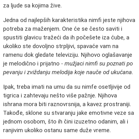
za ljude sa kojima žive.
Jedna od najlepših karakteristika nimfi jeste njihova
potreba za maženjem. One će se često saviti i
spustiti glavicu tražeći da ih počešete iza ćube, a
ukoliko ste dovoljno strpljivi, spavaće vam na
ramenu dok gledate televiziju. Njihovo oglašavanje
je melodično i prijatno -
mužjaci nimfi su poznati po
pevanju i zviždanju melodija koje nauče od ukućana
.
Ipak, treba imati na umu da su nimfe osetljivije od
tigrica i zahtevaju nešto više pažnje. Njihova
ishrana mora biti raznovrsnija, a kavez prostraniji.
Takođe, sklone su stvaranju jake emotivne veze sa
jednom osobom, što ih čini izuzetno odanim, ali i
ranjivim ukoliko ostanu same duže vreme.