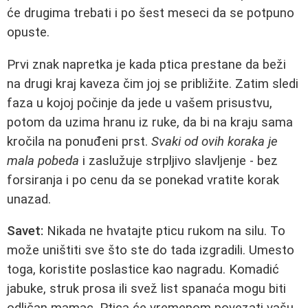
će drugima trebati i po šest meseci da se potpuno
opuste.
Prvi znak napretka je kada ptica prestane da beži
na drugi kraj kaveza čim joj se približite. Zatim sledi
faza u kojoj počinje da jede u vašem prisustvu,
potom da uzima hranu iz ruke, da bi na kraju sama
kročila na ponuđeni prst.
Svaki od ovih koraka je
mala pobeda
i zaslužuje strpljivo slavljenje - bez
forsiranja i po cenu da se ponekad vratite korak
unazad.
Savet:
Nikada ne hvatajte pticu rukom na silu. To
može uništiti sve što ste do tada izgradili. Umesto
toga, koristite poslastice kao nagradu. Komadić
jabuke, struk prosa ili svež list spanaća mogu biti