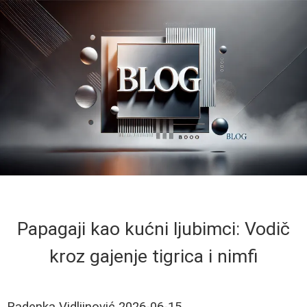
Papagaji kao kućni ljubimci: Vodič
kroz gajenje tigrica i nimfi
Radenka Vidljinović
2026-06-15