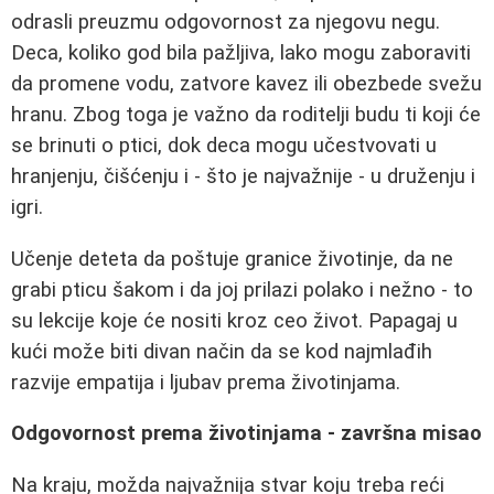
odrasli preuzmu odgovornost za njegovu negu.
Deca, koliko god bila pažljiva, lako mogu zaboraviti
da promene vodu, zatvore kavez ili obezbede svežu
hranu. Zbog toga je važno da roditelji budu ti koji će
se brinuti o ptici, dok deca mogu učestvovati u
hranjenju, čišćenju i - što je najvažnije - u druženju i
igri.
Učenje deteta da poštuje granice životinje, da ne
grabi pticu šakom i da joj prilazi polako i nežno - to
su lekcije koje će nositi kroz ceo život. Papagaj u
kući može biti divan način da se kod najmlađih
razvije empatija i ljubav prema životinjama.
Odgovornost prema životinjama - završna misao
Na kraju, možda najvažnija stvar koju treba reći