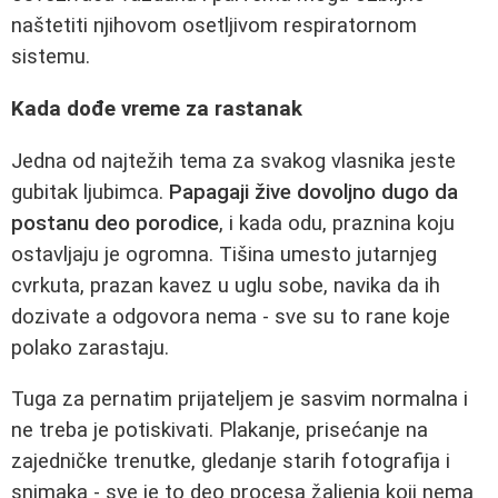
naštetiti njihovom osetljivom respiratornom
sistemu.
Kada dođe vreme za rastanak
Jedna od najtežih tema za svakog vlasnika jeste
gubitak ljubimca.
Papagaji žive dovoljno dugo da
postanu deo porodice
, i kada odu, praznina koju
ostavljaju je ogromna. Tišina umesto jutarnjeg
cvrkuta, prazan kavez u uglu sobe, navika da ih
dozivate a odgovora nema - sve su to rane koje
polako zarastaju.
Tuga za pernatim prijateljem je sasvim normalna i
ne treba je potiskivati. Plakanje, prisećanje na
zajedničke trenutke, gledanje starih fotografija i
snimaka - sve je to deo procesa žaljenja koji nema