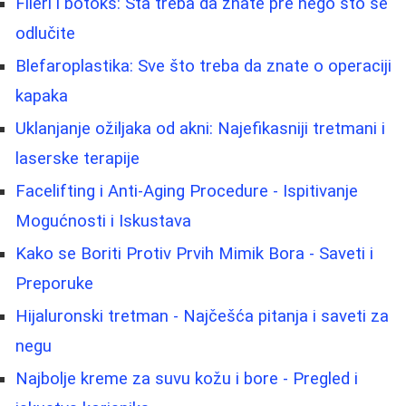
Fileri i botoks: Šta treba da znate pre nego što se
odlučite
Blefaroplastika: Sve što treba da znate o operaciji
kapaka
Uklanjanje ožiljaka od akni: Najefikasniji tretmani i
laserske terapije
Facelifting i Anti-Aging Procedure - Ispitivanje
Mogućnosti i Iskustava
Kako se Boriti Protiv Prvih Mimik Bora - Saveti i
Preporuke
Hijaluronski tretman - Najčešća pitanja i saveti za
negu
Najbolje kreme za suvu kožu i bore - Pregled i