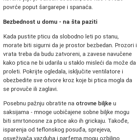
povrće poput šargarepe i spanaća.
Bezbednost u domu - na šta paziti
Kada pustite pticu da slobodno leti po stanu,
morate biti sigurni da je prostor bezbedan. Prozori i
vrata treba da budu zatvoreni, a zavese navučene
kako ptica ne bi udarila u staklo misleći da može da
proleti. Pokrijte ogledala, isključite ventilatore i
obezbedite sve otvore kroz koje bi ptica mogla da
se provuče ili zaglavi.
Posebnu pažnju obratite na
otrovne biljke
u
saksijama - mnoge uobičajene sobne biljke mogu
biti smrtonosne za ptice ako ih grickaju. Takođe,
isparenja od teflonskog posuđa, sprejeva,
osveživača vazduha i parfema mogu ozbiljno