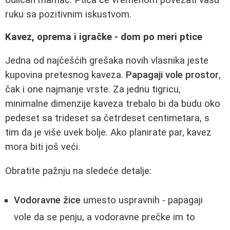
odličan mamac. Ptica će vremenom povezati vašu
ruku sa pozitivnim iskustvom.
Kavez, oprema i igračke - dom po meri ptice
Jedna od najčešćih grešaka novih vlasnika jeste
kupovina pretesnog kaveza.
Papagaji vole prostor
,
čak i one najmanje vrste. Za jednu tigricu,
minimalne dimenzije kaveza trebalo bi da budu oko
pedeset sa trideset sa četrdeset centimetara, s
tim da je više uvek bolje. Ako planirate par, kavez
mora biti još veći.
Obratite pažnju na sledeće detalje:
Vodoravne žice
umesto uspravnih - papagaji
vole da se penju, a vodoravne prečke im to