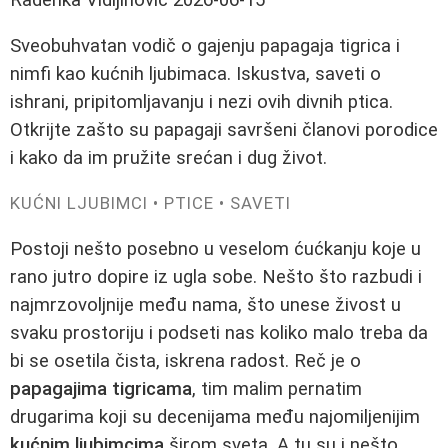
Sveobuhvatan vodič o gajenju papagaja tigrica i
nimfi kao kućnih ljubimaca. Iskustva, saveti o
ishrani, pripitomljavanju i nezi ovih divnih ptica.
Otkrijte zašto su papagaji savršeni članovi porodice
i kako da im pružite srećan i dug život.
KUĆNI LJUBIMCI • PTICE • SAVETI
Postoji nešto posebno u veselom ćućkanju koje u
rano jutro dopire iz ugla sobe. Nešto što razbudi i
najmrzovoljnije među nama, što unese živost u
svaku prostoriju i podseti nas koliko malo treba da
bi se osetila čista, iskrena radost. Reč je o
papagajima tigricama
, tim malim pernatim
drugarima koji su decenijama među najomiljenijim
kućnim ljubimcima
širom sveta. A tu su i nešto