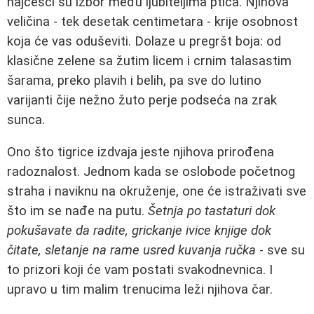
najčešći su izbor među ljubiteljima ptica. Njihova
veličina - tek desetak centimetara - krije osobnost
koja će vas oduševiti. Dolaze u pregršt boja: od
klasične zelene sa žutim licem i crnim talasastim
šarama, preko plavih i belih, pa sve do lutino
varijanti čije nežno žuto perje podseća na zrak
sunca.
Ono što tigrice izdvaja jeste njihova prirođena
radoznalost. Jednom kada se oslobode početnog
straha i naviknu na okruženje, one će istraživati sve
što im se nađe na putu.
Šetnja po tastaturi dok
pokušavate da radite, grickanje ivice knjige dok
čitate, sletanje na rame usred kuvanja ručka
- sve su
to prizori koji će vam postati svakodnevnica. I
upravo u tim malim trenucima leži njihova čar.