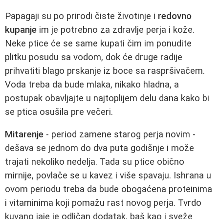
Papagaji su po prirodi čiste životinje i
redovno
kupanje
im je potrebno za zdravlje perja i kože.
Neke ptice će se same kupati čim im ponudite
plitku posudu sa vodom, dok će druge radije
prihvatiti blago prskanje iz boce sa raspršivačem.
Voda treba da bude mlaka, nikako hladna, a
postupak obavljajte u najtoplijem delu dana kako bi
se ptica osušila pre večeri.
Mitarenje
- period zamene starog perja novim -
dešava se jednom do dva puta godišnje i može
trajati nekoliko nedelja. Tada su ptice obično
mirnije, povlače se u kavez i više spavaju. Ishrana u
ovom periodu treba da bude obogaćena proteinima
i vitaminima koji pomažu rast novog perja. Tvrdo
kuvano jaje je odličan dodatak, baš kao i sveže