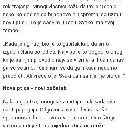
rok trajanja. Mnogi vlasnici kažu da im je trebalo
nekoliko godina da bi ponovo bili spremni da uzmu
novu pticu. To je sasvim u redu. Svako ima svoj
tempo.
„Kada je uginuo, bio je to gubitak kao da smo
izgubili člana porodice. Najviše je to pogodilo onog
ko je sa njim provodio najviše vremena. I dan danas
ga se setimo, i čini nam se da ga nikada nećemo
preboleti. Ali vredelo je. Svaki dan sa njim je bio dar.“
Nova ptica - novi početak
Nakon gubitka, mnogi se zapitaju da li ikada više
uzeti papagaja. Odgovor zavisi od vas i vaše
spremnosti da ponovo otvorite srce. Ono što je
važno znati jeste da
nijedna ptica ne može