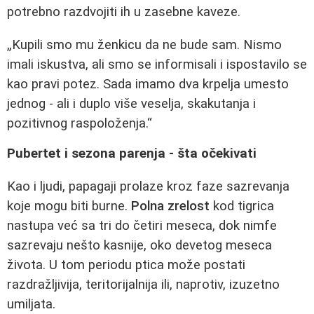
potrebno razdvojiti ih u zasebne kaveze.
„Kupili smo mu ženkicu da ne bude sam. Nismo
imali iskustva, ali smo se informisali i ispostavilo se
kao pravi potez. Sada imamo dva krpelja umesto
jednog - ali i duplo više veselja, skakutanja i
pozitivnog raspoloženja.“
Pubertet i sezona parenja - šta očekivati
Kao i ljudi, papagaji prolaze kroz faze sazrevanja
koje mogu biti burne.
Polna zrelost
kod tigrica
nastupa već sa tri do četiri meseca, dok nimfe
sazrevaju nešto kasnije, oko devetog meseca
života. U tom periodu ptica može postati
razdražljivija, teritorijalnija ili, naprotiv, izuzetno
umiljata.