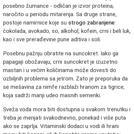
posebno žumance - odličan je izvor proteina,
naročito u periodu mitarenja. Sa druge strane,
postoje namirnice koje su
strogo zabranjene
:
čokolada, avokado, so, alkohol, kofein, crni i beli luk,
kao i sve prerađevine pune aditiva i soli.
Posebnu pažnju obratite na suncokret. Iako ga
papagaji obožavaju, crni suncokret je izuzetno
mastan i u većim količinama može dovesti do
ozbiljnih problema sa jetrom. Zato je preporuka da
se mešavina za nimfe razblaži hranom za tigrice,
koja sadrži manji udeo masnih semenki.
Sveža voda mora biti dostupna u svakom trenutku i
treba je menjati svakodnevno, ponekad i više puta
ako se zaprlja. Vitaminski dodaci u vodi ili hrani