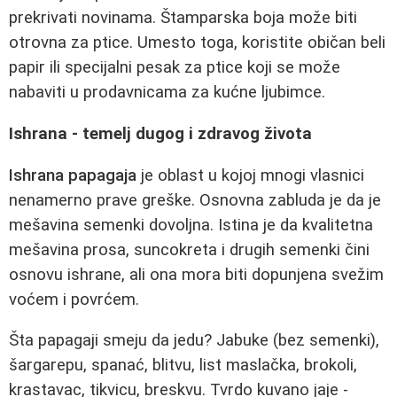
prekrivati novinama. Štamparska boja može biti
otrovna za ptice. Umesto toga, koristite običan beli
papir ili specijalni pesak za ptice koji se može
nabaviti u prodavnicama za kućne ljubimce.
Ishrana - temelj dugog i zdravog života
Ishrana papagaja
je oblast u kojoj mnogi vlasnici
nenamerno prave greške. Osnovna zabluda je da je
mešavina semenki dovoljna. Istina je da kvalitetna
mešavina prosa, suncokreta i drugih semenki čini
osnovu ishrane, ali ona mora biti dopunjena svežim
voćem i povrćem.
Šta papagaji smeju da jedu? Jabuke (bez semenki),
šargarepu, spanać, blitvu, list maslačka, brokoli,
krastavac, tikvicu, breskvu. Tvrdo kuvano jaje -