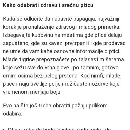
Kako odabrati zdravu i srećnu pticu
Kada se odlučite da nabavite papagaja, najvažniji
korak je pronalaženje zdravog i mladog primerka.
Izbegavajte kupovinu na mestima gde ptice deluju
zapušteno, gde su kavezi pretrpani ili gde prodavac
ne ume da vam kaže osnovne informacije o ptici.
Mlade tigrice
prepoznaćete po talasastim šarama
koje sežu sve do vrha glave i po tamnim, gotovo
crnim očima bez belog prstena. Kod nimfi, mlade
ptice imaju svetlije perje i ružičaste nozdrve koje
vremenom menjaju boju.
Evo na šta još treba obratiti pažnju prilikom
odabira: