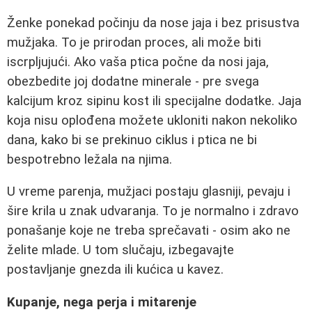
Ženke ponekad počinju da nose jaja i bez prisustva
mužjaka. To je prirodan proces, ali može biti
iscrpljujući. Ako vaša ptica počne da nosi jaja,
obezbedite joj dodatne minerale - pre svega
kalcijum kroz sipinu kost ili specijalne dodatke. Jaja
koja nisu oplođena možete ukloniti nakon nekoliko
dana, kako bi se prekinuo ciklus i ptica ne bi
bespotrebno ležala na njima.
U vreme parenja, mužjaci postaju glasniji, pevaju i
šire krila u znak udvaranja. To je normalno i zdravo
ponašanje koje ne treba sprečavati - osim ako ne
želite mlade. U tom slučaju, izbegavajte
postavljanje gnezda ili kućica u kavez.
Kupanje, nega perja i mitarenje