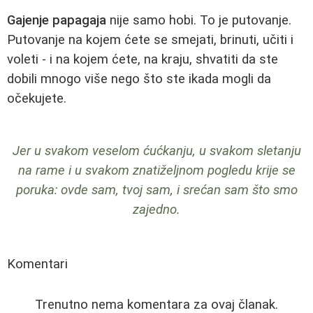
Gajenje papagaja
nije samo hobi. To je putovanje.
Putovanje na kojem ćete se smejati, brinuti, učiti i
voleti - i na kojem ćete, na kraju, shvatiti da ste
dobili mnogo više nego što ste ikada mogli da
očekujete.
Jer u svakom veselom ćućkanju, u svakom sletanju
na rame i u svakom znatiželjnom pogledu krije se
poruka: ovde sam, tvoj sam, i srećan sam što smo
zajedno.
Komentari
Trenutno nema komentara za ovaj članak.