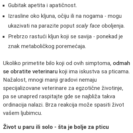
Gubitak apetita i apatičnost.
Izrasline oko kljuna, očiju ili na nogama - mogu
ukazivati na parazite poput
scaly face
oboljenja.
Prebrzo rastući kljun koji se savija - ponekad je
znak metaboličkog poremećaja.
Ukoliko primetite bilo koji od ovih simptoma,
odmah
se obratite veterinaru
koji ima iskustva sa pticama.
Nažalost, mnogi manji gradovi nemaju
specijalizovane veterinare za egzotične životinje,
pa se unapred raspitajte gde se najbliža takva
ordinacija nalazi. Brza reakcija može spasiti život
vašem ljubimcu.
Život u paru ili solo - šta je bolje za pticu