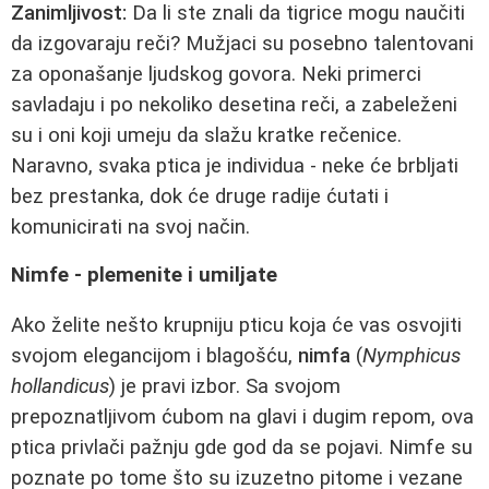
Zanimljivost:
Da li ste znali da tigrice mogu naučiti
da izgovaraju reči? Mužjaci su posebno talentovani
za oponašanje ljudskog govora. Neki primerci
savladaju i po nekoliko desetina reči, a zabeleženi
su i oni koji umeju da slažu kratke rečenice.
Naravno, svaka ptica je individua - neke će brbljati
bez prestanka, dok će druge radije ćutati i
komunicirati na svoj način.
Nimfe - plemenite i umiljate
Ako želite nešto krupniju pticu koja će vas osvojiti
svojom elegancijom i blagošću,
nimfa
(
Nymphicus
hollandicus
) je pravi izbor. Sa svojom
prepoznatljivom ćubom na glavi i dugim repom, ova
ptica privlači pažnju gde god da se pojavi. Nimfe su
poznate po tome što su izuzetno pitome i vezane