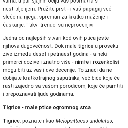
vama, a par sjajnih očiju vas posmatra s
nestrpljenjem. Pružite prst - i vaš
papagaj
već
sleće na njega, spreman za kratko maženje i
ćaskanje. Takvi trenuci su neprocenjivi.
Jedna od najlepših stvari kod ovih ptica jeste
njihova dugovečnost. Dok male
tigrice
u proseku
žive između deset i petnaest godina - a neki
primerci dožive i znatno više -
nimfe
i
rozenkolisi
mogu biti uz vas i dve decenije. To znači da ne
dobijate kratkotrajnog saputnika, već biće koje će
rasti zajedno sa vašom porodicom, koje će pamtiti
i prepoznavati ljude godinama.
Tigrice - male ptice ogromnog srca
Tigrice
, poznate i kao
Melopsittacus undulatus
,