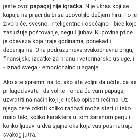
jeste ovo:
papagaj nije igračka
. Nije ukras koji se
kupuje na pijaci da bi se udovoljilo dečjem hiru. To je
živo biće, svesno, inteligentno i osećajno - biće koje
zaslužuje poštovanje, negu i ljubav. Kupovina ptice
je obaveza koja traje godinama, ponekad i
decenijama. Ona podrazumeva svakodnevnu brigu,
finansijske izdatke za hranu i veterinarske usluge, i
- iznad svega - emocionalno ulaganje.
Ako ste spremni na to, ako ste voljni da učite, da se
prilagođavate i da volite - onda će vam papagaj
uzvratiti na način koji je teško opisati rečima. Uz
njega ćete otkriti koliko radosti može stati u tako
malo telo, koliko karaktera u tom šarenom perju i
koliko ljubavi u dva sjajna oka koja vas posmatraju
svakog jutra.