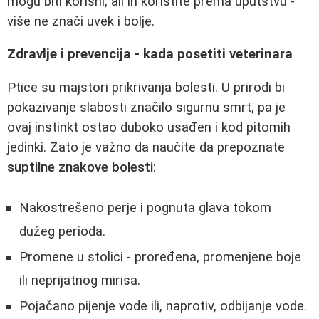
mogu biti korisni, ali ih koristite prema uputstvu -
više ne znači uvek i bolje.
Zdravlje i prevencija - kada posetiti veterinara
Ptice su majstori prikrivanja bolesti. U prirodi bi
pokazivanje slabosti značilo sigurnu smrt, pa je
ovaj instinkt ostao duboko usađen i kod pitomih
jedinki. Zato je važno da naučite da prepoznate
suptilne znakove bolesti
:
Nakostrešeno perje i pognuta glava tokom
dužeg perioda.
Promene u stolici - proređena, promenjene boje
ili neprijatnog mirisa.
Pojačano pijenje vode ili, naprotiv, odbijanje vode.