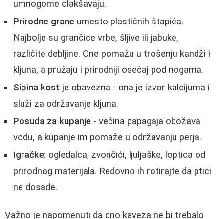
umnogome olakšavaju.
Prirodne grane
umesto plastičnih štapića.
Najbolje su grančice vrbe, šljive ili jabuke,
različite debljine. One pomažu u trošenju kandži i
kljuna, a pružaju i prirodniji osećaj pod nogama.
Sipina kost
je obavezna - ona je izvor kalcijuma i
služi za održavanje kljuna.
Posuda za kupanje
- većina papagaja obožava
vodu, a kupanje im pomaže u održavanju perja.
Igračke:
ogledalca, zvončići, ljuljaške, loptica od
prirodnog materijala. Redovno ih rotirajte da ptici
ne dosade.
Važno je napomenuti da dno kaveza ne bi trebalo