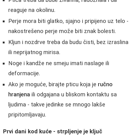
Ptica treba da bude živahna, radoznala i da
reaguje na okolinu.
Perje mora biti glatko, sjajno i pripijeno uz telo -
nakostrešeno perje može biti znak bolesti.
Kljun i nozdrve treba da budu čisti, bez izraslina
ili neprijatnog mirisa.
Noge i kandže ne smeju imati naslage ili
deformacije.
Ako je moguće, birajte pticu koja je
ručno
hranjena
ili odgajana u bliskom kontaktu sa
ljudima - takve jedinke se mnogo lakše
pripitomljavaju.
Prvi dani kod kuće - strpljenje je ključ