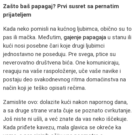
Zašto baš papagaj? Prvi susret sa pernatim
prijateljem
Kada neko pomisli na kućnog ljubimca, obično su to
pas ili mačka. Međutim,
gajenje papagaja
u stanu ili
kući nosi posebne čari koje drugi ljubimci
jednostavno ne poseduju. Pre svega, ptice su
neverovatno društvena bića. One komuniciraju,
reaguju na vaše raspoloženje, uče vaše navike i
postaju deo svakodnevnog ritma domaćinstva na
način koji je teško opisati rečima.
Zamislite ovo: dolazite kući nakon napornog dana,
a sa druge strane vrata čuje se poznato cvrkutanje.
Još niste ni ušli, a već znate da vas neko iščekuje.
Kada priđete kavezu, mala glavica se okreće ka