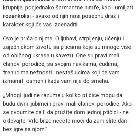
krupnije, podjednako šarmantne
nimfe
, kao i umiljati
rozenkolisi
- svako od njih nosi posebnu draž i
karakter koji će vas iznenaditi.
Ovo je priča o njima. O ljubavi, strpljenju, učenju i
zajedničkom životu sa pticama koje su mnogo više
od običnog ukrasa u kavezu. One su pravi mali
članovi porodice, sa svojim navikama, ćudima,
trenucima nežnosti i nestašlucima koji će vam
izmamiti osmeh i kada vam nije do smeha.
„Mnogi ljudi ne razumeju koliko ptičice mogu da
budu divni ljubimci i pravi mali članovi porodice. Ako
se dvoumite da li da pružite dom jednoj ptičici - ne
oklevajte. Vrlo brzo nećete moći da zamislite dan
bez igre sa njom.“