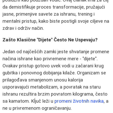
da demistifikuje proces transformacije, pružajući
jasne, primenjive savete za ishranu, trening i
mentalni pristup, kako biste postigli svoje ciljeve na
zdrav i održiv način.
Zašto Klasične "Dijete" Često Ne Uspevaju?
Jedan od najčešćih zamki jeste shvatanje promene
načina ishrane kao privremene mere - "dijete".
Ovakav pristup gotovo uvek vodi u začarani krug
gubitka i ponovnog dobijanja kilaže. Organizam se
prilagođava smanjenom unosu kalorija
usporavajući metabolizam, a povratak na staru
ishranu rezultira brzim povratom kilograma, često
sa kamatom. Kĺjuč leži u
promeni životnih navika
, a
ne u privremenom ograničavanju.