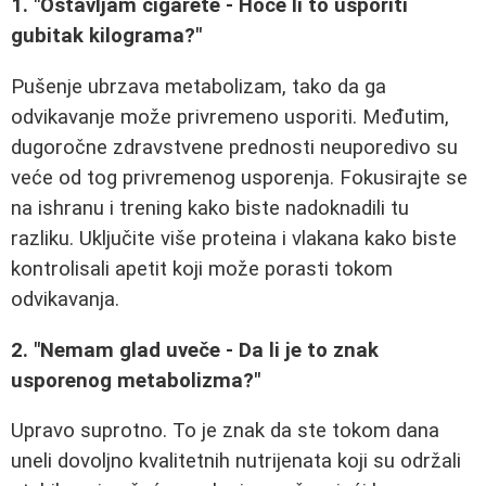
1. "Ostavljam cigarete - Hoće li to usporiti
gubitak kilograma?"
Pušenje ubrzava metabolizam, tako da ga
odvikavanje može privremeno usporiti. Međutim,
dugoročne zdravstvene prednosti neuporedivo su
veće od tog privremenog usporenja. Fokusirajte se
na ishranu i trening kako biste nadoknadili tu
razliku. Uključite više proteina i vlakana kako biste
kontrolisali apetit koji može porasti tokom
odvikavanja.
2. "Nemam glad uveče - Da li je to znak
usporenog metabolizma?"
Upravo suprotno. To je znak da ste tokom dana
uneli dovoljno kvalitetnih nutrijenata koji su održali