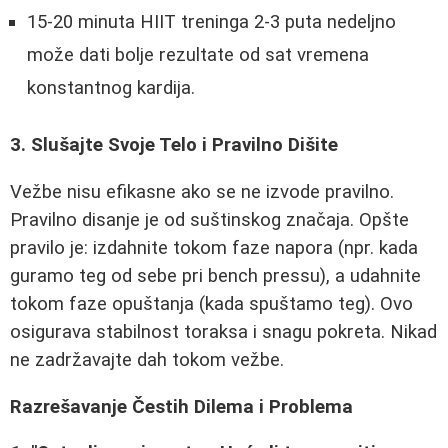
15-20 minuta HIIT treninga 2-3 puta nedeljno
može dati bolje rezultate od sat vremena
konstantnog kardija.
3. Slušajte Svoje Telo i Pravilno Dišite
Vežbe nisu efikasne ako se ne izvode pravilno.
Pravilno disanje je od suštinskog značaja. Opšte
pravilo je: izdahnite tokom faze napora (npr. kada
guramo teg od sebe pri bench pressu), a udahnite
tokom faze opuštanja (kada spuštamo teg). Ovo
osigurava stabilnost toraksa i snagu pokreta. Nikad
ne zadržavajte dah tokom vežbe.
Razrešavanje Čestih Dilema i Problema