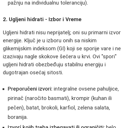
pažnju na individualnu toleranciju).
2. Ugljeni hidrati - Izbor i Vreme
Ugljeni hidrati nisu neprijatelj; oni su primarni izvor
energije. Ključ je u izboru onih sa niskim
glikemijskim indeksom (GI) koji se sporije vare i ne
izazivaju nagle skokove šećera u krvi. Ovi "spori"
ugljeni hidrati obezbeđuju stabilnu energiju i
dugotrajan osećaj sitosti.
Preporučeni izvori:
integralne ovsene pahuljice,
pirinač (naročito basmati), krompir (kuhan ili
pečen), batat, brokoli, karfiol, zelena salata,
boranija.
Izvorí kojih treba izbegavati ili ograničiti:
belo