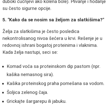
duboki čučnjevi ako kolena bole). Plivanje i hodanje
su često sigurne opcije.
5. "Kako da se nosim sa željom za slatkišima?"
Želja za slatkišima je često posledica
nekontrolisanog nivoa šećera u krvi. Rešenje je u
redovnoj ishrani bogatoj proteinima i vlaknima.
Kada želja nastupi, seci se:
Komad voća sa proteinskom dip pastom (npr.
kašika nemasnog sira).
Kašika proteinskog praha pomešana sa vodom.
Šoljica zelenog čaja.
Grickajte šargarepu ili jabuku.