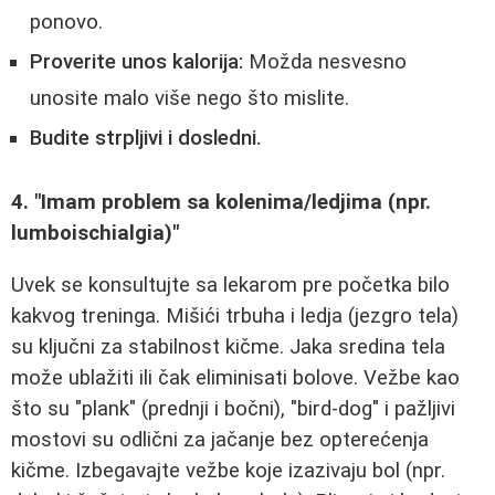
ponovo.
Proverite unos kalorija:
Možda nesvesno
unosite malo više nego što mislite.
Budite strpljivi i dosledni.
4. "Imam problem sa kolenima/ledjima (npr.
lumboischialgia)"
Uvek se konsultujte sa lekarom pre početka bilo
kakvog treninga. Mišići trbuha i ledja (jezgro tela)
su ključni za stabilnost kičme. Jaka sredina tela
može ublažiti ili čak eliminisati bolove. Vežbe kao
što su "plank" (prednji i bočni), "bird-dog" i pažljivi
mostovi su odlični za jačanje bez opterećenja
kičme. Izbegavajte vežbe koje izazivaju bol (npr.