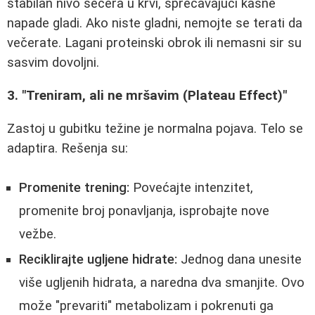
stabilan nivo šećera u krvi, sprečavajući kasne
napade gladi. Ako niste gladni, nemojte se terati da
večerate. Lagani proteinski obrok ili nemasni sir su
sasvim dovoljni.
3. "Treniram, ali ne mršavim (Plateau Effect)"
Zastoj u gubitku težine je normalna pojava. Telo se
adaptira. Rešenja su:
Promenite trening:
Povećajte intenzitet,
promenite broj ponavljanja, isprobajte nove
vežbe.
Reciklirajte ugljene hidrate:
Jednog dana unesite
više ugljenih hidrata, a naredna dva smanjite. Ovo
može "prevariti" metabolizam i pokrenuti ga