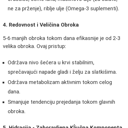
ne za prženje), riblje ulje (Omega-3 suplementi).
4. Redovnost i Veličina Obroka
5-6 manjih obroka tokom dana efikasnije je od 2-3
velika obroka. Ovaj pristup:
Održava nivo šećera u krvi stabilnim,
sprečavajući napade gladi i želju za slatkišima.
Održava metabolizam aktivnim tokom celog
dana.
Smanjuje tendenciju prejedanja tokom glavnih
obroka.
5. Hidracija - Zaboravljena Kĺjučna Komponenta