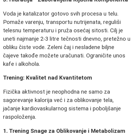
Voda je katalizator gotovo svih procesa u telu.
Pomaže varenju, transportu nutrijenata, reguliši
telesnu temperaturu i pruža osećaj sitosti. Cilj je
uneti najmanje 2-3 litre tečnosti dnevno, pretežno u
obliku čiste vode. Zeleni čaj i nesladene biljne
čajeve takođe možete uračunati. Ograničite unos
kafe i alkohola.
Trening: Kvalitet nad Kvantitetom
Fizička aktivnost je neophodna ne samo za
sagorevanje kalorija već i za oblikovanje tela,
jačanje kardiovaskularnog sistema i poboljšanje
raspoloženja.
1. Trening Snage za Oblikovanje i Metabolizam