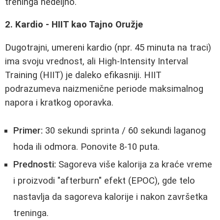
treninga nedeljno.
2. Kardio - HIIT kao Tajno Oružje
Dugotrajni, umereni kardio (npr. 45 minuta na traci)
ima svoju vrednost, ali High-Intensity Interval
Training (HIIT) je daleko efikasniji. HIIT
podrazumeva naizmenične periode maksimalnog
napora i kratkog oporavka.
Primer:
30 sekundi sprinta / 60 sekundi laganog
hoda ili odmora. Ponovite 8-10 puta.
Prednosti:
Sagoreva više kalorija za kraće vreme
i proizvodi "afterburn" efekt (EPOC), gde telo
nastavlja da sagoreva kalorije i nakon završetka
treninga.