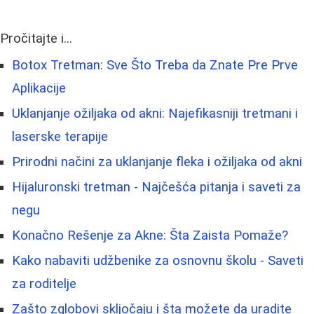
Pročitajte i...
Botox Tretman: Sve Što Treba da Znate Pre Prve
Aplikacije
Uklanjanje ožiljaka od akni: Najefikasniji tretmani i
laserske terapije
Prirodni načini za uklanjanje fleka i ožiljaka od akni
Hijaluronski tretman - Najčešća pitanja i saveti za
negu
Konačno Rešenje za Akne: Šta Zaista Pomaže?
Kako nabaviti udžbenike za osnovnu školu - Saveti
za roditelje
Zašto zglobovi skljočaju i šta možete da uradite