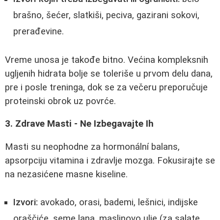
brašno, šećer, slatkiši, peciva, gazirani sokovi,
prerađevine.
Vreme unosa je takođe bitno. Većina kompleksnih
ugljenih hidrata bolje se toleriše u prvom delu dana,
pre i posle treninga, dok se za večeru preporučuje
proteinski obrok uz povrće.
3. Zdrave Masti - Ne Izbegavajte Ih
Masti su neophodne za hormonální balans,
apsorpciju vitamina i zdravlje mozga. Fokusirajte se
na nezasićene masne kiseline.
Izvori:
avokado, orasi, bademi, lešnici, indijske
oraščiće, seme lana, maslinovo ulje (za salate,