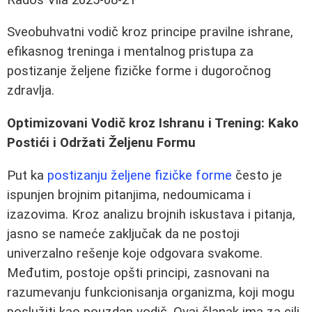
Sveobuhvatni vodič kroz principe pravilne ishrane,
efikasnog treninga i mentalnog pristupa za
postizanje željene fizičke forme i dugoročnog
zdravlja.
Optimizovani Vodič kroz Ishranu i Trening: Kako
Postići i Održati Željenu Formu
Put ka
postizanju željene fizičke forme
često je
ispunjen brojnim pitanjima, nedoumicama i
izazovima. Kroz analizu brojnih iskustava i pitanja,
jasno se nameće zaključak da ne postoji
univerzalno rešenje koje odgovara svakome.
Međutim, postoje opšti principi, zasnovani na
razumevanju funkcionisanja organizma, koji mogu
poslužiti kao pouzdan vodič. Ovaj članak ima za cilj