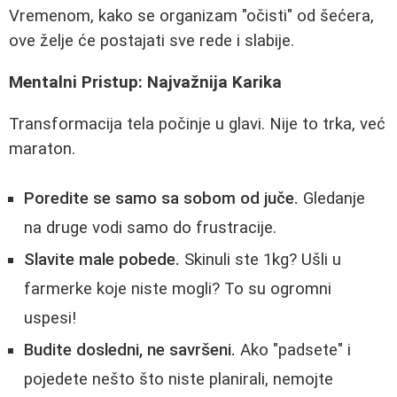
Vremenom, kako se organizam "očisti" od šećera,
ove želje će postajati sve rede i slabije.
Mentalni Pristup: Najvažnija Karika
Transformacija tela počinje u glavi. Nije to trka, već
maraton.
Poredite se samo sa sobom od juče.
Gledanje
na druge vodi samo do frustracije.
Slavite male pobede.
Skinuli ste 1kg? Ušli u
farmerke koje niste mogli? To su ogromni
uspesi!
Budite dosledni, ne savršeni.
Ako "padsete" i
pojedete nešto što niste planirali, nemojte