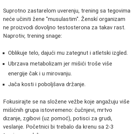
Suprotno zastarelom uverenju, trening sa tegovima
neće učiniti žene "musulastim". Ženskí organizam
ne proizvodi dovoljno testosterona za takav rast.
Naprotiv, trening snage:
Oblikuje telo, dajući mu zategnut i atletski izgled.
Ubrzava metabolizam jer mišići troše više
energije čak i u mirovanju.
Jača kosti i poboljšava držanje.
Fokusirajte se na složene vežbe koje angažuju više
mišićnih grupa istovremeno: čučnjevi, mrtvo
dizanje, zgibovi (uz pomoć), potisci za grudi,
veslanje. Početnici bi trebalo da krenu sa 2-3