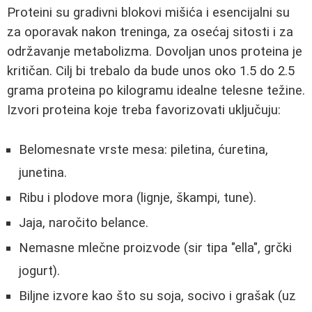
Proteini su gradivni blokovi mišića i esencijalni su
za oporavak nakon treninga, za osećaj sitosti i za
održavanje metabolizma. Dovoljan unos proteina je
kritičan. Cilj bi trebalo da bude unos oko 1.5 do 2.5
grama proteina po kilogramu idealne telesne težine.
Izvori proteina koje treba favorizovati uključuju:
Belomesnate vrste mesa: piletina, ćuretina,
junetina.
Ribu i plodove mora (lignje, škampi, tune).
Jaja, naročito belance.
Nemasne mlečne proizvode (sir tipa "ella", grčki
jogurt).
Biljne izvore kao što su soja, socivo i grašak (uz