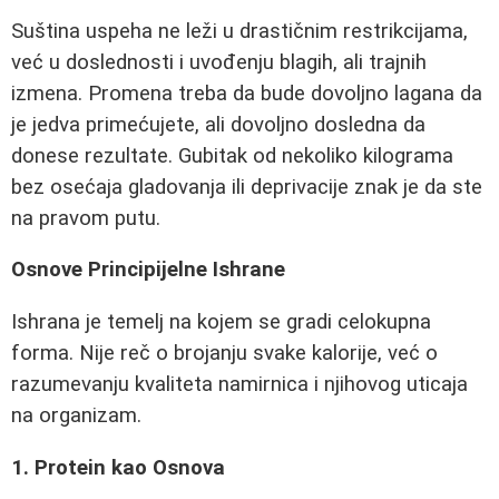
Suština uspeha ne leži u drastičnim restrikcijama,
već u doslednosti i uvođenju blagih, ali trajnih
izmena. Promena treba da bude dovoljno lagana da
je jedva primećujete, ali dovoljno dosledna da
donese rezultate. Gubitak od nekoliko kilograma
bez osećaja gladovanja ili deprivacije znak je da ste
na pravom putu.
Osnove Principijelne Ishrane
Ishrana je temelj na kojem se gradi celokupna
forma. Nije reč o brojanju svake kalorije, već o
razumevanju kvaliteta namirnica i njihovog uticaja
na organizam.
1. Protein kao Osnova