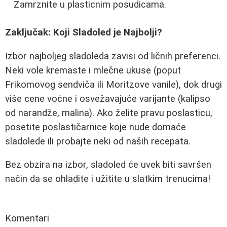
Zamrznite u plasticnim posudicama.
Zaključak: Koji Sladoled je Najbolji?
Izbor najboljeg sladoleda zavisi od ličnih preferenci.
Neki vole kremaste i mlečne ukuse (poput
Frikomovog sendviča ili Moritzove vanile), dok drugi
više cene voćne i osvežavajuće varijante (kalipso
od narandže, malina). Ako želite pravu poslasticu,
posetite poslastičarnice koje nude domaće
sladolede ili probajte neki od naših recepata.
Bez obzira na izbor, sladoled će uvek biti savršen
način da se ohladite i užitite u slatkim trenucima!
Komentari