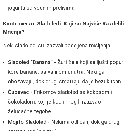
jogurta sa voćnim prelivima.
Kontroverzni Sladoledi: Koji su Najviše Razdelili
Mnenja?
Neki sladoledi su izazvali podeljena mišljenja:
Sladoled "Banana"
- Žuti žele koji se ljušti poput
kore banane, sa vanilom unutra. Neki ga
obožavaju, dok drugi smatraju da je bezukusan.
Čupavac
- Frikomov sladoled sa kokosom i
čokoladom, koji je kod mnogih izazvao
želudačne tegobe.
Mojito Sladoled
- Nekima odličan, dok ga drugi