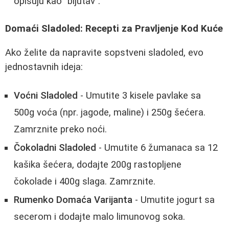
opisuju kao "bljutav".
Domaći Sladoled: Recepti za Pravljenje Kod Kuće
Ako želite da napravite sopstveni sladoled, evo
jednostavnih ideja:
Voćni Sladoled
- Umutite 3 kisele pavlake sa
500g voća (npr. jagode, maline) i 250g šećera.
Zamrznite preko noći.
Čokoladni Sladoled
- Umutite 6 žumanaca sa 12
kašika šećera, dodajte 200g rastopljene
čokolade i 400g slaga. Zamrznite.
Rumenko Domaća Varijanta
- Umutite jogurt sa
secerom i dodajte malo limunovog soka.