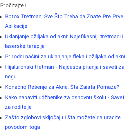
Pročitajte i...
Botox Tretman: Sve Što Treba da Znate Pre Prve
Aplikacije
Uklanjanje ožiljaka od akni: Najefikasniji tretmani i
laserske terapije
Prirodni načini za uklanjanje fleka i ožiljaka od akni
Hijaluronski tretman - Najčešća pitanja i saveti za
negu
Konačno Rešenje za Akne: Šta Zaista Pomaže?
Kako nabaviti udžbenike za osnovnu školu - Saveti
za roditelje
Zašto zglobovi skljočaju i šta možete da uradite
povodom toga