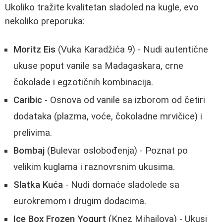
Ukoliko tražite kvalitetan sladoled na kugle, evo
nekoliko preporuka:
Moritz Eis
(Vuka Karadžića 9) - Nudi autentične
ukuse poput vanile sa Madagaskara, crne
čokolade i egzotičnih kombinacija.
Caribic
- Osnova od vanile sa izborom od četiri
dodataka (plazma, voće, čokoladne mrvičice) i
prelivima.
Bombaj
(Bulevar oslobođenja) - Poznat po
velikim kuglama i raznovrsnim ukusima.
Slatka Kuća
- Nudi domaće sladolede sa
eurokremom i drugim dodacima.
Ice Box Frozen Yogurt
(Knez Mihailova) - Ukusi