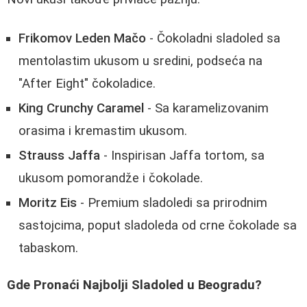
Frikomov Leden Mačo
- Čokoladni sladoled sa
mentolastim ukusom u sredini, podseća na
"After Eight" čokoladice.
King Crunchy Caramel
- Sa karamelizovanim
orasima i kremastim ukusom.
Strauss Jaffa
- Inspirisan Jaffa tortom, sa
ukusom pomorandže i čokolade.
Moritz Eis
- Premium sladoledi sa prirodnim
sastojcima, poput sladoleda od crne čokolade sa
tabaskom.
Gde Pronaći Najbolji Sladoled u Beogradu?