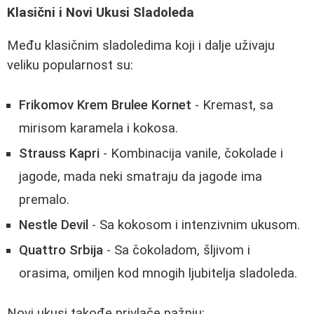
Klasični i Novi Ukusi Sladoleda
Među klasičnim sladoledima koji i dalje uživaju
veliku popularnost su:
Frikomov Krem Brulee Kornet
- Kremast, sa
mirisom karamela i kokosa.
Strauss Kapri
- Kombinacija vanile, čokolade i
jagode, mada neki smatraju da jagode ima
premalo.
Nestle Devil
- Sa kokosom i intenzivnim ukusom.
Quattro Srbija
- Sa čokoladom, šljivom i
orasima, omiljen kod mnogih ljubitelja sladoleda.
Novi ukusi takođe privlače pažnju: