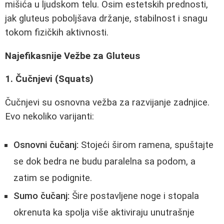
mišića u ljudskom telu. Osim estetskih prednosti,
jak gluteus poboljšava držanje, stabilnost i snagu
tokom fizičkih aktivnosti.
Najefikasnije Vežbe za Gluteus
1. Čučnjevi (Squats)
Čučnjevi su osnovna vežba za razvijanje zadnjice.
Evo nekoliko varijanti:
Osnovni čučanj:
Stojeći širom ramena, spuštajte
se dok bedra ne budu paralelna sa podom, a
zatim se podignite.
Sumo čučanj:
Šire postavljene noge i stopala
okrenuta ka spolja više aktiviraju unutrašnje