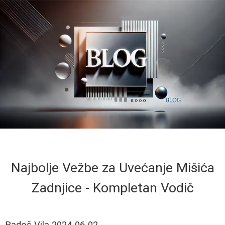
Najbolje Vežbe za Uvećanje Mišića
Zadnjice - Kompletan Vodič
Radoš Vila
2024-06-02