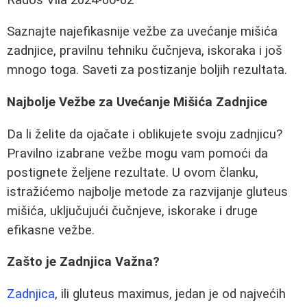
Saznajte najefikasnije vežbe za uvećanje mišića
zadnjice, pravilnu tehniku čučnjeva, iskoraka i još
mnogo toga. Saveti za postizanje boljih rezultata.
Najbolje Vežbe za Uvećanje Mišića Zadnjice
Da li želite da ojačate i oblikujete svoju zadnjicu?
Pravilno izabrane vežbe mogu vam pomoći da
postignete željene rezultate. U ovom članku,
istražićemo najbolje metode za razvijanje gluteus
mišića, uključujući čučnjeve, iskorake i druge
efikasne vežbe.
Zašto je Zadnjica Važna?
Zadnjica
, ili gluteus maximus, jedan je od najvećih