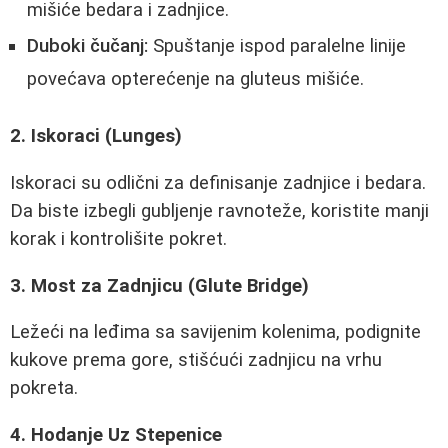
mišiće bedara i zadnjice.
Duboki čučanj:
Spuštanje ispod paralelne linije
povećava opterećenje na gluteus mišiće.
2. Iskoraci (Lunges)
Iskoraci su odlični za definisanje zadnjice i bedara.
Da biste izbegli gubljenje ravnoteže, koristite manji
korak i kontrolišite pokret.
3. Most za Zadnjicu (Glute Bridge)
Ležeći na leđima sa savijenim kolenima, podignite
kukove prema gore, stišćući zadnjicu na vrhu
pokreta.
4. Hodanje Uz Stepenice