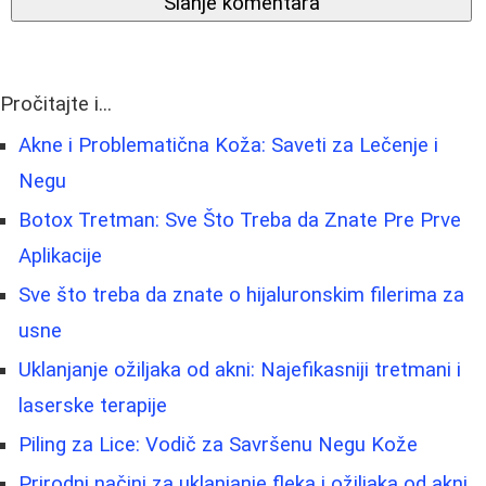
Slanje komentara
Pročitajte i...
Akne i Problematična Koža: Saveti za Lečenje i
Negu
Botox Tretman: Sve Što Treba da Znate Pre Prve
Aplikacije
Sve što treba da znate o hijaluronskim filerima za
usne
Uklanjanje ožiljaka od akni: Najefikasniji tretmani i
laserske terapije
Piling za Lice: Vodič za Savršenu Negu Kože
Prirodni načini za uklanjanje fleka i ožiljaka od akni