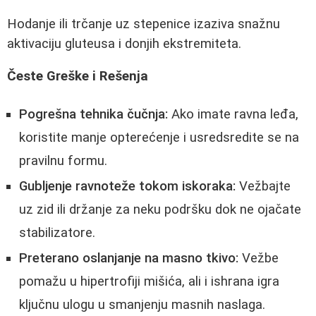
Hodanje ili trčanje uz stepenice izaziva snažnu
aktivaciju gluteusa i donjih ekstremiteta.
Česte Greške i Rešenja
Pogrešna tehnika čučnja:
Ako imate ravna leđa,
koristite manje opterećenje i usredsredite se na
pravilnu formu.
Gubljenje ravnoteže tokom iskoraka:
Vežbajte
uz zid ili držanje za neku podršku dok ne ojačate
stabilizatore.
Preterano oslanjanje na masno tkivo:
Vežbe
pomažu u hipertrofiji mišića, ali i ishrana igra
ključnu ulogu u smanjenju masnih naslaga.