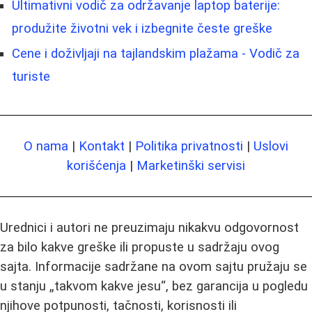
Ultimativni vodič za održavanje laptop baterije:
produžite životni vek i izbegnite česte greške
Cene i doživljaji na tajlandskim plažama - Vodič za
turiste
O nama
|
Kontakt
|
Politika privatnosti
|
Uslovi
korišćenja
|
Marketinški servisi
Urednici i autori ne preuzimaju nikakvu odgovornost
za bilo kakve greške ili propuste u sadržaju ovog
sajta. Informacije sadržane na ovom sajtu pružaju se
u stanju „takvom kakve jesu“, bez garancija u pogledu
njihove potpunosti, tačnosti, korisnosti ili