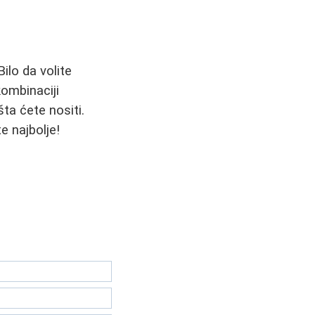
ilo da volite
kombinaciji
ta ćete nositi.
e najbolje!