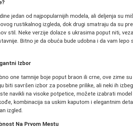
e?
ne jedan od najpopularnijih modela, ali deljenja su mišl
ovog rustikalnog izgleda, dok drugi smatraju da su pre
hov stil. Neke verzije dolaze s ukrasima poput niti, veza 
tavnije. Bitno je da obuća bude udobna i da vam lepo s
gantni Izbor
no one tamnije boje poput braon ili crne, ove zime su
biti savršen izbor za posebne prilike, ali neki ih izbe
ste navikli na visoke potpetice, možete izabrati model
đe, kombinacija sa uskim kaputom i elegantnim detal
an izgled.
dobnost Na Prvom Mestu