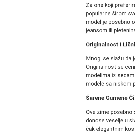
Za one koji preferir
popularne širom sve
model je posebno om
jeansom ili pleteni
Originalnost I Lični
Mnogi se slažu da j
Originalnost se ceni
modelima iz sedamde
modele sa niskom p
Šarene Gumene Čiz
Ove zime posebno s
donose veselje u si
čak elegantnim kost