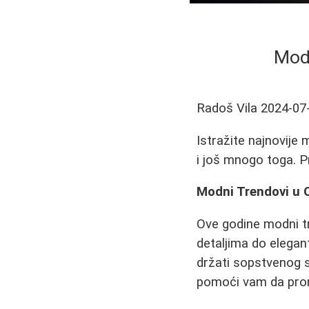
Modn
Radoš Vila
2024-07
Istražite najnovije
i još mnogo toga. P
Modni Trendovi u 
Ove godine modni tr
detaljima do elegant
držati sopstvenog s
pomoći vam da pro