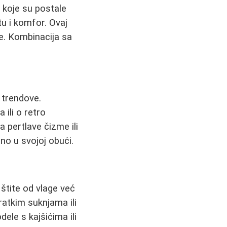
, koje su postale
tu i komfor. Ovaj
e. Kombinacija sa
 trendove.
 ili o retro
 pertlave čizme ili
o u svojoj obući.
tite od vlage već
ratkim suknjama ili
ele s kajšićima ili