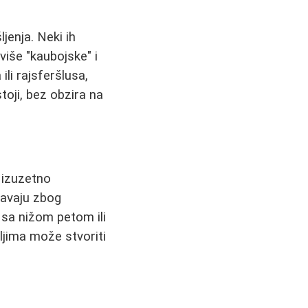
jenja. Neki ih
više "kaubojske" i
ili rajsferšlusa,
toji, bez obzira na
 izuzetno
gavaju zbog
 sa nižom petom ili
jima može stvoriti