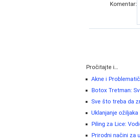
Komentar:
Pročitajte i...
Akne i Problematič
Botox Tretman: Sve
Sve što treba da z
Uklanjanje ožiljaka 
Piling za Lice: Vo
Prirodni načini za u