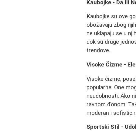
Kaubojke - Da Ili N
Kaubojke su ove godi
obožavaju zbog njih
ne uklapaju se u nji
dok su druge jednos
trendove.
Visoke Čizme - Ele
Visoke čizme, poseb
popularne. One mogu 
neudobnosti. Ako ni
ravnom đonom. Tako
moderan i sofisticir
Sportski Stil - U