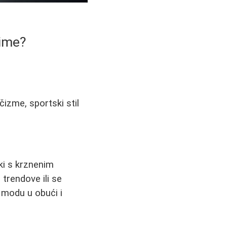
Zime?
izme, sportski stil
ki s krznenim
 trendove ili se
 modu u obući i