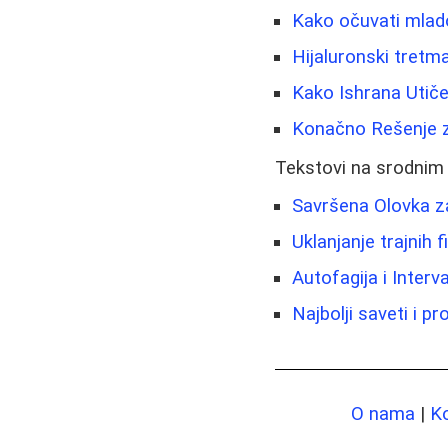
Kako očuvati mlado
Hijaluronski tretma
Kako Ishrana Utiče
Konačno Rešenje z
Tekstovi na srodnim
Savršena Olovka za 
Uklanjanje trajnih 
Autofagija i Interv
Najbolji saveti i p
O nama
|
K