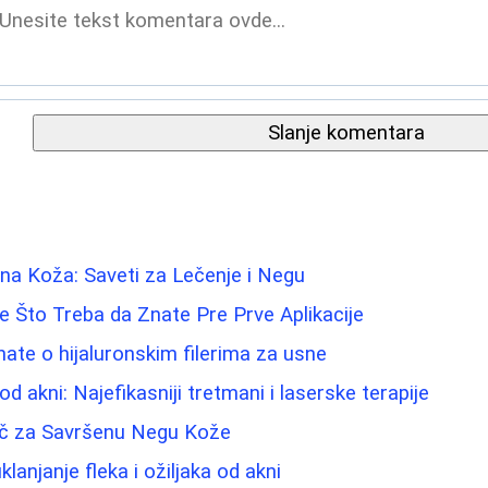
Slanje komentara
na Koža: Saveti za Lečenje i Negu
 Što Treba da Znate Pre Prve Aplikacije
nate o hijaluronskim filerima za usne
od akni: Najefikasniji tretmani i laserske terapije
dič za Savršenu Negu Kože
klanjanje fleka i ožiljaka od akni