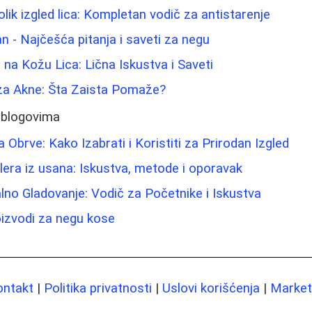
lik izgled lica: Kompletan vodič za antistarenje
n - Najčešća pitanja i saveti za negu
 na Kožu Lica: Lična Iskustva i Saveti
a Akne: Šta Zaista Pomaže?
 blogovima
Obrve: Kako Izabrati i Koristiti za Prirodan Izgled
filera iz usana: Iskustva, metode i oporavak
alno Gladovanje: Vodič za Početnike i Iskustva
roizvodi za negu kose
ontakt
|
Politika privatnosti
|
Uslovi korišćenja
|
Marketi