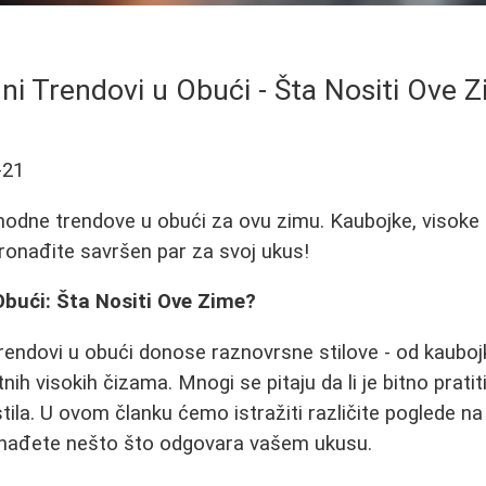
i Trendovi u Obući - Šta Nositi Ove 
-21
 modne trendove u obući za ovu zimu. Kaubojke, visoke č
ronađite savršen par za svoj ukus!
Obući: Šta Nositi Ove Zime?
endovi u obući donose raznovrsne stilove - od kauboj
nih visokih čizama. Mnogi se pitaju da li je bitno pratiti
tila. U ovom članku ćemo istražiti različite poglede na
nađete nešto što odgovara vašem ukusu.