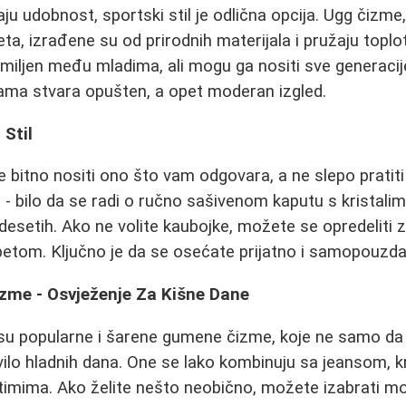
aju udobnost, sportski stil je odlična opcija. Ugg čizme
ta, izrađene su od prirodnih materijala i pružaju toplo
iljen među mladima, ali mogu ga nositi sve generacij
nama stvara opušten, a opet moderan izgled.
 Stil
e bitno nositi ono što vam odgovara, a ne slepo pratiti
 - bilo da se radi o ručno sašivenom kaputu s kristalima
setih. Ako ne volite kaubojke, možete se opredeliti za
etom. Ključno je da se osećate prijatno i samopouzdan
me - Osvježenje Za Kišne Dane
u popularne i šarene gumene čizme, koje ne samo da š
vilo hladnih dana. One se lako kombinuju sa jeansom, k
imima. Ako želite nešto neobično, možete izabrati mod