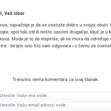
.
l, Vaš Izbor
ve, najvažnije je da se osećate dobro u svojoj obući. B
ke, sportski stil ili nešto sasvim drugačije, ključ je u 
kusa. Moda je tu da inspiriše, ali ne mora da određuje š
nutra - birajte ono što vam odgovara i u čemu se osećat
Trenutno nema komentara za ovaj članak.