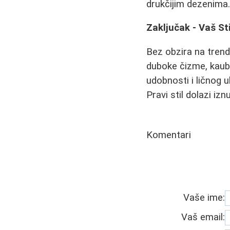
drukčijim dezenima
Zaključak - Vaš Sti
Bez obzira na trendo
duboke čizme, kauboj
udobnosti i ličnog u
Pravi stil dolazi iz
Komentari
Vaše ime:
Vaš email: