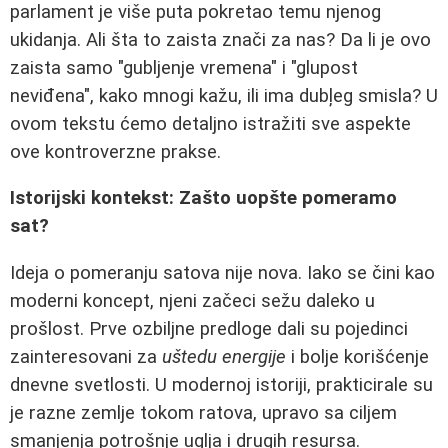
parlament je više puta pokretao temu njenog
ukidanja. Ali šta to zaista znači za nas? Da li je ovo
zaista samo "gubljenje vremena" i "glupost
neviđena", kako mnogi kažu, ili ima dubļeg smisla? U
ovom tekstu ćemo detaljno istražiti sve aspekte
ove kontroverzne prakse.
Istorijski kontekst: Zašto uopšte pomeramo
sat?
Ideja o pomeranju satova nije nova. Iako se čini kao
moderni koncept, njeni začeci sežu daleko u
prošlost. Prve ozbiljne predloge dali su pojedinci
zainteresovani za
uštedu energije
i bolje korišćenje
dnevne svetlosti. U modernoj istoriji, prakticirale su
je razne zemlje tokom ratova, upravo sa ciljem
smanjenja potrošnje uglja i drugih resursa.