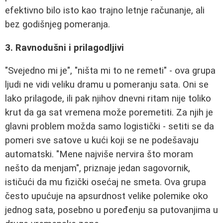
efektivno bilo isto kao trajno letnje računanje, ali
bez godišnjeg pomeranja.
3. Ravnodušni i prilagodljivi
"Svejedno mi je", "ništa mi to ne remeti" - ova grupa
ljudi ne vidi veliku dramu u pomeranju sata. Oni se
lako prilagode, ili pak njihov dnevni ritam nije toliko
krut da ga sat vremena može poremetiti. Za njih je
glavni problem možda samo logistički - setiti se da
pomeri sve satove u kući koji se ne podešavaju
automatski. "Mene najviše nervira što moram
nešto da menjam", priznaje jedan sagovornik,
ističući da mu fizički osećaj ne smeta. Ova grupa
često upućuje na apsurdnost velike polemike oko
jednog sata, posebno u poređenju sa putovanjima u