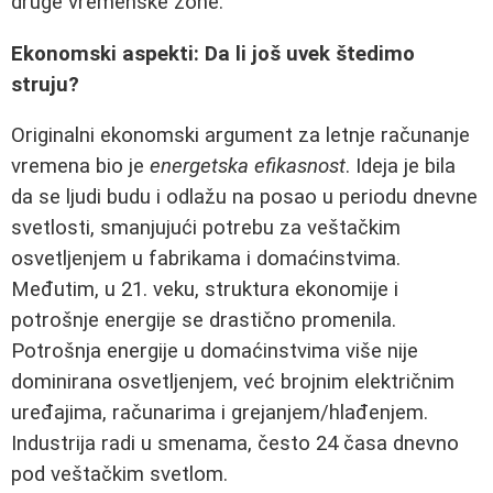
druge vremenske zone.
Ekonomski aspekti: Da li još uvek štedimo
struju?
Originalni ekonomski argument za letnje računanje
vremena bio je
energetska efikasnost
. Ideja je bila
da se ljudi budu i odlažu na posao u periodu dnevne
svetlosti, smanjujući potrebu za veštačkim
osvetljenjem u fabrikama i domaćinstvima.
Međutim, u 21. veku, struktura ekonomije i
potrošnje energije se drastično promenila.
Potrošnja energije u domaćinstvima više nije
dominirana osvetljenjem, već brojnim električnim
uređajima, računarima i grejanjem/hlađenjem.
Industrija radi u smenama, često 24 časa dnevno
pod veštačkim svetlom.