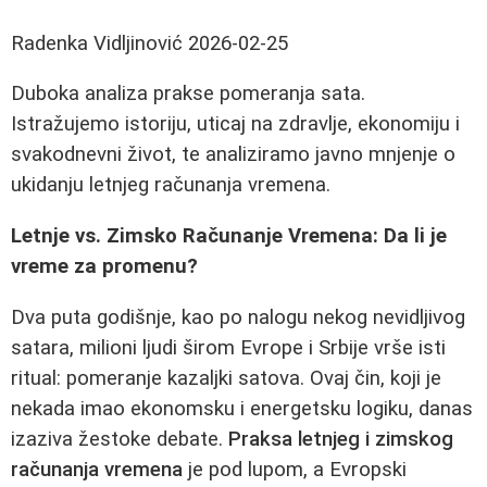
Radenka Vidljinović
2026-02-25
Duboka analiza prakse pomeranja sata.
Istražujemo istoriju, uticaj na zdravlje, ekonomiju i
svakodnevni život, te analiziramo javno mnjenje o
ukidanju letnjeg računanja vremena.
Letnje vs. Zimsko Računanje Vremena: Da li je
vreme za promenu?
Dva puta godišnje, kao po nalogu nekog nevidljivog
satara, milioni ljudi širom Evrope i Srbije vrše isti
ritual: pomeranje kazaljki satova. Ovaj čin, koji je
nekada imao ekonomsku i energetsku logiku, danas
izaziva žestoke debate.
Praksa letnjeg i zimskog
računanja vremena
je pod lupom, a Evropski