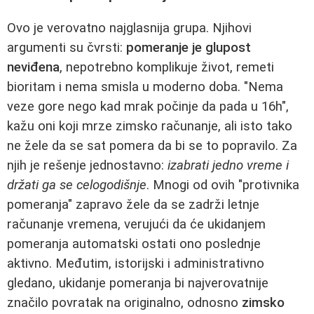
Ovo je verovatno najglasnija grupa. Njihovi
argumenti su čvrsti:
pomeranje je glupost
neviđena
, nepotrebno komplikuje život, remeti
bioritam i nema smisla u moderno doba. "Nema
veze gore nego kad mrak počinje da pada u 16h",
kažu oni koji mrze zimsko računanje, ali isto tako
ne žele da se sat pomera da bi se to popravilo. Za
njih je rešenje jednostavno:
izabrati jedno vreme i
držati ga se celogodišnje
. Mnogi od ovih "protivnika
pomeranja" zapravo žele da se zadrži letnje
računanje vremena, verujući da će ukidanjem
pomeranja automatski ostati ono poslednje
aktivno. Međutim, istorijski i administrativno
gledano, ukidanje pomeranja bi najverovatnije
značilo povratak na originalno, odnosno
zimsko