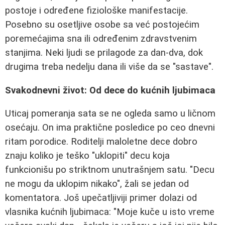
postoje i određene fiziološke manifestacije.
Posebno su osetljive osobe sa već postojećim
poremećajima sna ili određenim zdravstvenim
stanjima. Neki ljudi se prilagode za dan-dva, dok
drugima treba nedelju dana ili više da se "sastave".
Svakodnevni život: Od dece do kućnih ljubimaca
Uticaj pomeranja sata se ne ogleda samo u ličnom
osećaju. On ima praktične posledice po ceo dnevni
ritam porodice. Roditelji maloletne dece dobro
znaju koliko je teško "uklopiti" decu koja
funkcionišu po striktnom unutrašnjem satu. "Decu
ne mogu da uklopim nikako", žali se jedan od
komentatora. Još upečatljiviji primer dolazi od
vlasnika kućnih ljubimaca: "Moje kuče u isto vreme