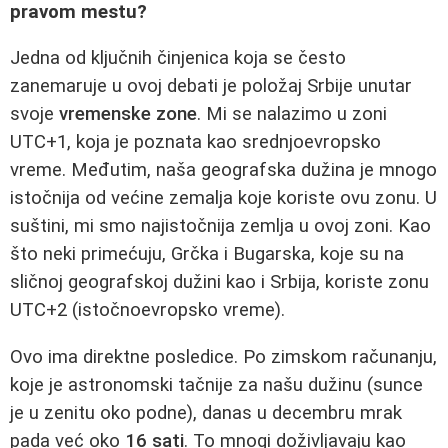
pravom mestu?
Jedna od ključnih činjenica koja se često
zanemaruje u ovoj debati je položaj Srbije unutar
svoje
vremenske zone
. Mi se nalazimo u zoni
UTC+1, koja je poznata kao srednjoevropsko
vreme. Međutim, naša geografska dužina je mnogo
istočnija od većine zemalja koje koriste ovu zonu. U
suštini, mi smo najistočnija zemlja u ovoj zoni. Kao
što neki primećuju, Grčka i Bugarska, koje su na
sličnoj geografskoj dužini kao i Srbija, koriste zonu
UTC+2 (istočnoevropsko vreme).
Ovo ima direktne posledice. Po zimskom računanju,
koje je astronomski tačnije za našu dužinu (sunce
je u zenitu oko podne), danas u decembru mrak
pada već oko
16 sati
. To mnogi doživljavaju kao