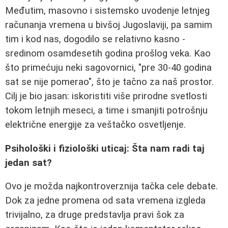
Međutim, masovno i sistemsko uvodenje letnjeg
računanja vremena u bivšoj Jugoslaviji, pa samim
tim i kod nas, dogodilo se relativno kasno -
sredinom osamdesetih godina prošlog veka. Kao
što primećuju neki sagovornici, "pre 30-40 godina
sat se nije pomerao", što je tačno za naš prostor.
Cilj je bio jasan: iskoristiti više prirodne svetlosti
tokom letnjih meseci, a time i smanjiti potrošnju
električne energije za veštačko osvetljenje.
Psihološki i fiziološki uticaj: Šta nam radi taj
jedan sat?
Ovo je možda najkontroverznija tačka cele debate.
Dok za jedne promena od sata vremena izgleda
trivijalno, za druge predstavlja pravi šok za