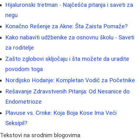
Hijaluronski tretman - Najčešća pitanja i saveti za
negu
Konačno Rešenje za Akne: Šta Zaista Pomaže?
Kako nabaviti udžbenike za osnovnu školu - Saveti
za roditelje
Zašto zglobovi skljočaju i šta možete da uradite
povodom toga
Nordijsko Hodanje: Kompletan Vodič za Početnike
Rešavanje Zdravstvenih Pitanja: Od Nesanice do
Endometrioze
Plavuse vs. Crnke: Koja Boja Kose Ima Veći
Seksipil?
Tekstovi na srodnim blogovima