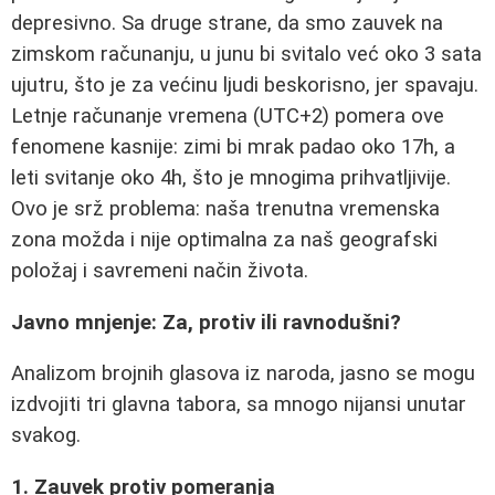
depresivno. Sa druge strane, da smo zauvek na
zimskom računanju, u junu bi svitalo već oko 3 sata
ujutru, što je za većinu ljudi beskorisno, jer spavaju.
Letnje računanje vremena (UTC+2) pomera ove
fenomene kasnije: zimi bi mrak padao oko 17h, a
leti svitanje oko 4h, što je mnogima prihvatljivije.
Ovo je srž problema: naša trenutna vremenska
zona možda i nije optimalna za naš geografski
položaj i savremeni način života.
Javno mnjenje: Za, protiv ili ravnodušni?
Analizom brojnih glasova iz naroda, jasno se mogu
izdvojiti tri glavna tabora, sa mnogo nijansi unutar
svakog.
1. Zauvek protiv pomeranja