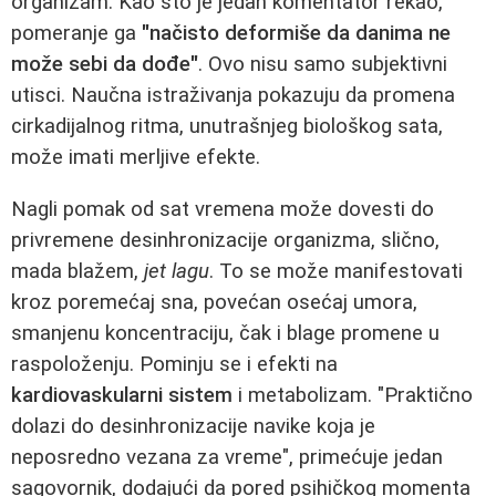
organizam. Kao što je jedan komentator rekao,
pomeranje ga
"načisto deformiše da danima ne
može sebi da dođe"
. Ovo nisu samo subjektivni
utisci. Naučna istraživanja pokazuju da promena
cirkadijalnog ritma, unutrašnjeg biološkog sata,
može imati merljive efekte.
Nagli pomak od sat vremena može dovesti do
privremene desinhronizacije organizma, slično,
mada blažem,
jet lagu
. To se može manifestovati
kroz poremećaj sna, povećan osećaj umora,
smanjenu koncentraciju, čak i blage promene u
raspoloženju. Pominju se i efekti na
kardiovaskularni sistem
i metabolizam. "Praktično
dolazi do desinhronizacije navike koja je
neposredno vezana za vreme", primećuje jedan
sagovornik, dodajući da pored psihičkog momenta