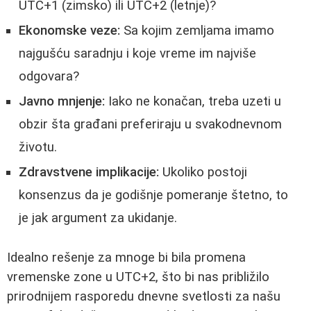
UTC+1 (zimsko) ili UTC+2 (letnje)?
Ekonomske veze:
Sa kojim zemljama imamo
najgušću saradnju i koje vreme im najviše
odgovara?
Javno mnjenje:
Iako ne konačan, treba uzeti u
obzir šta građani preferiraju u svakodnevnom
životu.
Zdravstvene implikacije:
Ukoliko postoji
konsenzus da je godišnje pomeranje štetno, to
je jak argument za ukidanje.
Idealno rešenje za mnoge bi bila promena
vremenske zone u UTC+2, što bi nas približilo
prirodnijem rasporedu dnevne svetlosti za našu