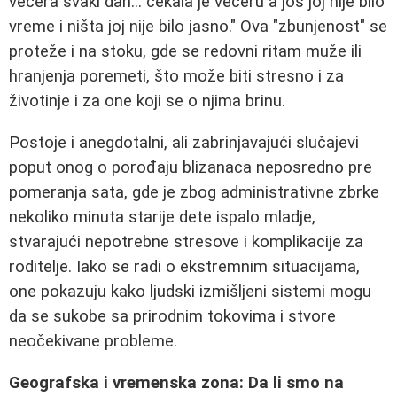
večera svaki dan... čekala je večeru a još joj nije bilo
vreme i ništa joj nije bilo jasno." Ova "zbunjenost" se
proteže i na stoku, gde se redovni ritam muže ili
hranjenja poremeti, što može biti stresno i za
životinje i za one koji se o njima brinu.
Postoje i anegdotalni, ali zabrinjavajući slučajevi
poput onog o porođaju blizanaca neposredno pre
pomeranja sata, gde je zbog administrativne zbrke
nekoliko minuta starije dete ispalo mladje,
stvarajući nepotrebne stresove i komplikacije za
roditelje. Iako se radi o ekstremnim situacijama,
one pokazuju kako ljudski izmišljeni sistemi mogu
da se sukobe sa prirodnim tokovima i stvore
neočekivane probleme.
Geografska i vremenska zona: Da li smo na