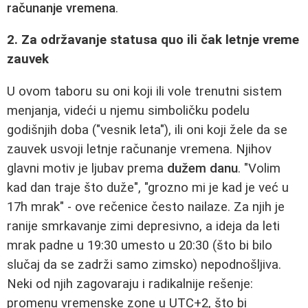
računanje vremena
.
2. Za održavanje statusa quo ili čak letnje vreme
zauvek
U ovom taboru su oni koji ili vole trenutni sistem
menjanja, videći u njemu simboličku podelu
godišnjih doba ("vesnik leta"), ili oni koji žele da se
zauvek usvoji letnje računanje vremena. Njihov
glavni motiv je ljubav prema
dužem danu
. "Volim
kad dan traje što duže", "grozno mi je kad je već u
17h mrak" - ove rečenice često nailaze. Za njih je
ranije smrkavanje zimi depresivno, a ideja da leti
mrak padne u 19:30 umesto u 20:30 (što bi bilo
slučaj da se zadrži samo zimsko) nepodnošljiva.
Neki od njih zagovaraju i radikalnije rešenje:
promenu vremenske zone u UTC+2, što bi