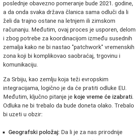
poslednje obavezno pomeranje bude 2021. godine,
a da onda svaka država članica sama odluči da li
želi da trajno ostane na letnjem ili zimskom
računanju. Međutim, ovaj proces je usporen, delom
i zbog potrebe za koordinacijom između susednih
zemalja kako ne bi nastao "patchwork" vremenskih
zona koji bi komplikovao saobraćaj, trgovinu i
komunikaciju.
Za Srbiju, kao zemlju koja teži evropskim
integracijama, logično je da će pratiti odluke EU.
Međutim, ključno pitanje je
koje vreme će izabrati
.
Odluka ne bi trebalo da bude doneta olako. Trebalo
bi uzeti u obzir:
Geografski položaj:
Da li je za nas prirodnije