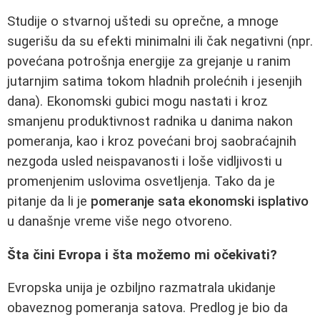
Studije o stvarnoj uštedi su oprečne, a mnoge
sugerišu da su efekti minimalni ili čak negativni (npr.
povećana potrošnja energije za grejanje u ranim
jutarnjim satima tokom hladnih prolećnih i jesenjih
dana). Ekonomski gubici mogu nastati i kroz
smanjenu produktivnost radnika u danima nakon
pomeranja, kao i kroz povećani broj saobraćajnih
nezgoda usled neispavanosti i loše vidljivosti u
promenjenim uslovima osvetljenja. Tako da je
pitanje da li je
pomeranje sata ekonomski isplativo
u današnje vreme više nego otvoreno.
Šta čini Evropa i šta možemo mi očekivati?
Evropska unija je ozbiljno razmatrala ukidanje
obaveznog pomeranja satova. Predlog je bio da