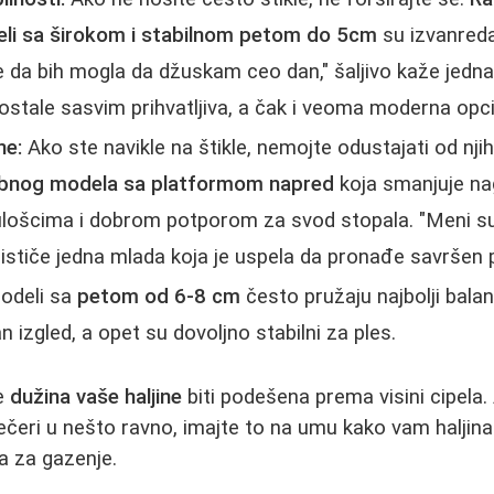
deli sa širokom i stabilnom petom do 5cm
su izvanreda
 da bih mogla da džuskam ceo dan," šaljivo kaže jedn
ostale sasvim prihvatljiva, a čak i veoma moderna opci
ne:
Ako ste navikle na štikle, nemojte odustajati od njih.
bnog modela sa platformom napred
koja smanjuje nag
ulošcima i dobrom potporom za svod stopala. "Meni su
" ističe jedna mlada koja je uspela da pronađe savršen 
deli sa
petom od 6-8 cm
često pružaju najbolji balan
n izgled, a opet su dovoljno stabilni za ples.
će
dužina vaše haljine
biti podešena prema visini cipela.
eri u nešto ravno, imajte to na umu kako vam haljina
a za gazenje.