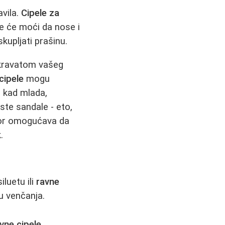
avila.
Cipele za
je će moći da nose i
kupljati prašinu.
 kravatom vašeg
cipele
mogu
 i kad mlada,
aste sandale - eto,
zbor omogućava da
.
iluetu ili
ravne
u venčanja.
vne cipele,