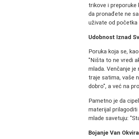
trikove i preporuke
da pronađete ne 
uživate od početka 
Udobnost Iznad Sv
Poruka koja se, kao 
"Ništa to ne vredi a
mlada. Venčanje je 
traje satima, vaše 
dobro", a već na prob
Pametno je da cipe
materijal prilagodi
mlade savetuju: "St
Bojanje Van Okvira: