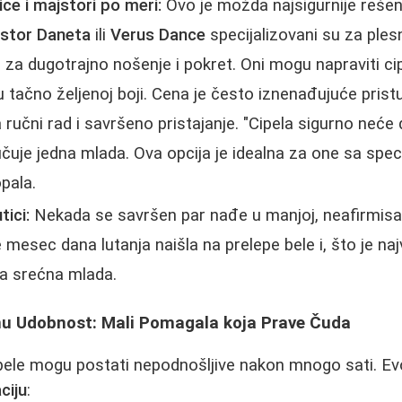
ce i majstori po meri:
Ovo je možda najsigurnije rešen
stor Daneta
ili
Verus Dance
specijalizovani su za ples
a za dugotrajno nošenje i pokret. Oni mogu napraviti ci
u tačno željenoj boji. Cena je često iznenađujuće pris
 ručni rad i savršeno pristajanje. "Cipela sigurno neće 
učuje jedna mlada. Ova opcija je idealna za one sa spe
opala.
tici:
Nekada se savršen par nađe u manjoj, neafirmisan
mesec dana lutanja naišla na prelepe bele i, što je na
na srećna mlada.
inu Udobnost: Mali Pomagala koja Prave Čuda
ipele mogu postati nepodnošljive nakon mnogo sati. E
ciju
: