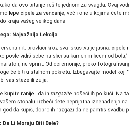
 kako da ovo pitanje rešite jednom za svagda. Ovaj vo
samo
lepe cipele za venčanje
, već i one u kojima ćete mo
do kraja vašeg velikog dana.
ega: Najvažnija Lekcija
crvena nit, provlači kroz sva iskustva je jasna:
cipele 
ko posle vidiš sebe na slici sa kamenim licem od bola," 
maraton, ne sprint. Od ceremonije, preko fotografisanja
noge će biti u stalnom pokretu. Izbegavajte model koji
i vas steže ili žulja.
le
kupite ranije
i da ih
razgazite
nošeći ih po kući. Na ta
ti vašem stopalu i izbeći ćete neprijatna iznenađenja 
a god da kupiš, dobro ih razgazi da ne pamtis svadbu p
 Da Li Moraju Biti Bele?