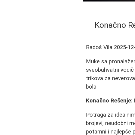
Konačno Re
Radoš Vila
2025-12
Muke sa pronalaženj
sveobuhvatni vodič o
trikova za neverova
bola.
Konačno Rešenje: 
Potraga za idealnim
brojevi, neudobni mo
potamni i najlepše 