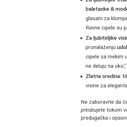
baletanke ili mo
glasam za klompe
Ravne cipele su p
Za ljubiteljike visi
pronalaženju
udo
cipele sa mekim 
ne deluju na oko,
Zlatna sredina:
Mo
visine za eleganta
Ne zaboravite da 
preobujete
tokom več
predugačka i opasn