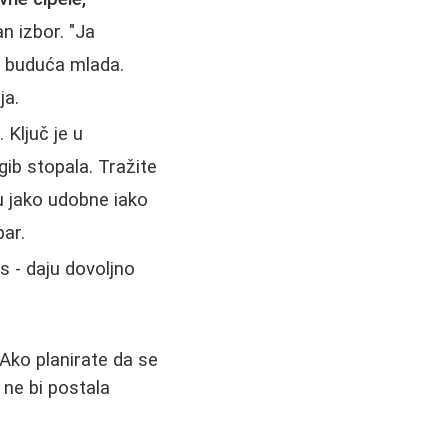
n izbor. "Ja
a buduća mlada.
ja.
 Ključ je u
ib stopala. Tražite
 jako udobne iako
par.
s - daju dovoljno
 Ako planirate da se
 ne bi postala