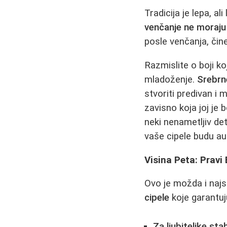
Tradicija je lepa, al
venčanje ne moraju 
posle venčanja, čin
Razmislite o boji ko
mladoženje.
Srebrne
stvoriti predivan i m
zavisno koja joj je 
neki nenametljiv de
vaše cipele budu au
Visina Peta: Pravi
Ovo je možda i najsp
cipele
koje garantuj
Za ljubiteljke stab