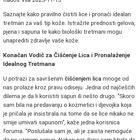
Saznajte kako pravilno čistiti lice i pronaći idealan
tretman za vaš tip kože. Istražite prednosti gelova,
pjena i sapuna te kako biološki tretmani mogu
unaprediti zdravlje vaše kože.
Konačan Vodič za Čišćenje Lica i Pronalaženje
Idealnog Tretmana
U potrazi za savršenim
čišćenjem lica
mnoge od
nas prolaze kroz pravu odiseju. Jedna od najčešćih
dilema je da li koristiti sapun ili nešto drugo. "Skoro
sam bila na predavanju o kozmetici i djevojka koja
je pričala je insistirala na tome da se lice nikako ne
smije umivati sapunom", kaže jedna korisnica
foruma. "Poslušala sam je, ali je zaista nemoguće
da ne uzmem sapun. Nakon par dana sam htjela da