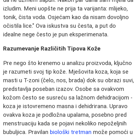
izludim. Meni uopšte ne prija ta varijanta: mlijeko,
tonik, čista voda. Osjećam kao da nisam dovoljno
očistila lice." Ova iskustva su česta, a put do
idealne nege često je pun eksperimenata.
Razumevanje Različitih Tipova Kože
Pre nego što krenemo u analizu proizvoda, ključno
je razumeti svoj tip kože. Mješovita koza, koja se
masti u T-zoni (čelo, nos, brada) dok su obrazi suvi,
predstavlja poseban izazov. Osobe sa ovakvom
kožom često se susreću sa lažnom dehidracijom -
koza je istovremeno masna i dehidrirana. Upravo
ovakva koza je podložna upalama, posebno pred
menstruaciju kada se pojavi nekoliko nepoželjnih
bubuljica. Pravilan
biološki tretman
može pomoći u