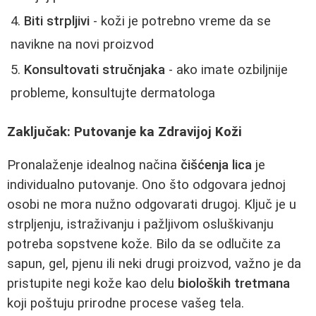
Biti strpljivi
- koži je potrebno vreme da se
navikne na novi proizvod
Konsultovati stručnjaka
- ako imate ozbiljnije
probleme, konsultujte dermatologa
Zaključak: Putovanje ka Zdravijoj Koži
Pronalaženje idealnog načina
čišćenja lica
je
individualno putovanje. Ono što odgovara jednoj
osobi ne mora nužno odgovarati drugoj. Ključ je u
strpljenju, istraživanju i pažljivom osluškivanju
potreba sopstvene kože. Bilo da se odlučite za
sapun, gel, pjenu ili neki drugi proizvod, važno je da
pristupite negi kože kao delu
bioloških tretmana
koji poštuju prirodne procese vašeg tela.