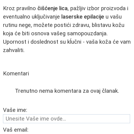
Kroz pravilno
čišćenje lica
, pažljiv izbor proizvoda i
eventualno uključivanje
laserske epilacije
u vašu
rutinu nege, možete postići zdravu, blistavu kožu
koja će biti osnova vašeg samopouzdanja.
Upornost i doslednost su kĺučni - vaša koža će vam
zahvaliti.
Komentari
Trenutno nema komentara za ovaj članak.
Vaše ime:
Vaš email: