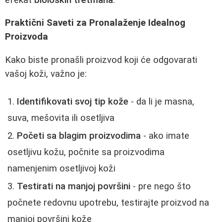
Praktični Saveti za Pronalaženje Idealnog
Proizvoda
Kako biste pronašli proizvod koji će odgovarati
vašoj koži, važno je:
Identifikovati svoj tip kože
- da li je masna,
suva, mešovita ili osetljiva
Početi sa blagim proizvodima
- ako imate
osetljivu kožu, počnite sa proizvodima
namenjenim osetljivoj koži
Testirati na manjoj površini
- pre nego što
počnete redovnu upotrebu, testirajte proizvod na
manjoj površini kože