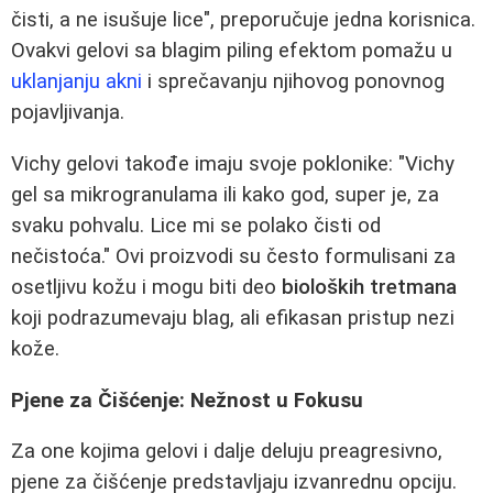
čisti, a ne isušuje lice", preporučuje jedna korisnica.
Ovakvi gelovi sa blagim piling efektom pomažu u
uklanjanju akni
i sprečavanju njihovog ponovnog
pojavljivanja.
Vichy gelovi takođe imaju svoje poklonike: "Vichy
gel sa mikrogranulama ili kako god, super je, za
svaku pohvalu. Lice mi se polako čisti od
nečistoća." Ovi proizvodi su često formulisani za
osetljivu kožu i mogu biti deo
bioloških tretmana
koji podrazumevaju blag, ali efikasan pristup nezi
kože.
Pjene za Čišćenje: Nežnost u Fokusu
Za one kojima gelovi i dalje deluju preagresivno,
pjene za čišćenje predstavljaju izvanrednu opciju.