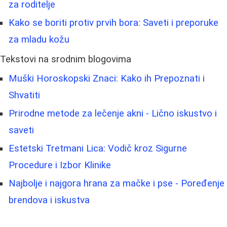
za roditelje
Kako se boriti protiv prvih bora: Saveti i preporuke
za mladu kožu
Tekstovi na srodnim blogovima
Muški Horoskopski Znaci: Kako ih Prepoznati i
Shvatiti
Prirodne metode za lečenje akni - Lično iskustvo i
saveti
Estetski Tretmani Lica: Vodič kroz Sigurne
Procedure i Izbor Klinike
Najbolje i najgora hrana za mačke i pse - Poređenje
brendova i iskustva