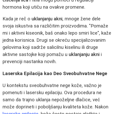
hormona koji utiču na ovakve promene.
Kada je reč o
uklanjanju akni
, mnoge žene dele
svoja iskustva sa različitim proizvodima. "Pomaže
mi i aktivni kiseonik, baš onako lepo smiri lice", kaže
jedna korisnica. Drugi se okreću specijalizovanim
gelovima koji sadrže salicilnu kiselinu ili druge
aktivne sastojke koji pomažu u
uklanjanju akni
i
prevenciji nastanka novih.
Laserska Epilacija kao Deo Sveobuhvatne Nege
U kontekstu sveobuhvatne nege kože, važno je
pomenuti i lasersku epilaciju. Ova procedura ne
samo da trajno uklanja nepoželjne dlačice, već
može doprineti i poboljšanju kvaliteta kože. Nakon
laserske epilacije
, koža često postaje glatkija i