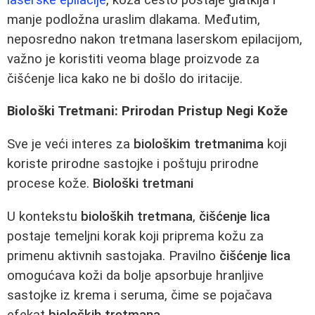
manje podložna uraslim dlakama. Međutim,
neposredno nakon tretmana laserskom epilacijom,
važno je koristiti veoma blage proizvode za
čišćenje lica kako ne bi došlo do iritacije.
Biološki Tretmani: Prirodan Pristup Negi Kože
Sve je veći interes za
biološkim tretmanima
koji
koriste prirodne sastojke i poštuju prirodne
procese kože.
Biološki tretmani
U kontekstu
bioloških tretmana
,
čišćenje lica
postaje temeljni korak koji priprema kožu za
primenu aktivnih sastojaka. Pravilno
čišćenje lica
omogućava koži da bolje apsorbuje hranljive
sastojke iz krema i seruma, čime se pojačava
efekat
bioloških tretmana
.