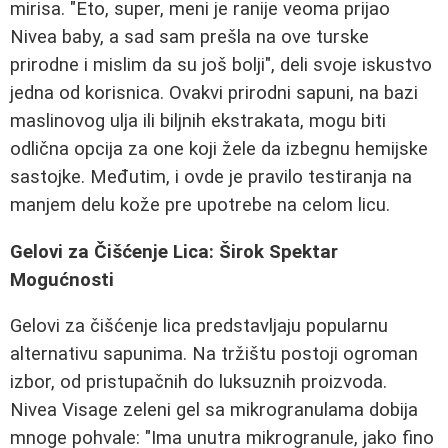
mirisa. "Eto, super, meni je ranije veoma prijao
Nivea baby, a sad sam prešla na ove turske
prirodne i mislim da su još bolji", deli svoje iskustvo
jedna od korisnica. Ovakvi prirodni sapuni, na bazi
maslinovog ulja ili biljnih ekstrakata, mogu biti
odlična opcija za one koji žele da izbegnu hemijske
sastojke. Međutim, i ovde je pravilo testiranja na
manjem delu kože pre upotrebe na celom licu.
Gelovi za Čišćenje Lica: Širok Spektar
Mogućnosti
Gelovi za čišćenje lica predstavljaju popularnu
alternativu sapunima. Na tržištu postoji ogroman
izbor, od pristupačnih do luksuznih proizvoda.
Nivea Visage zeleni gel sa mikrogranulama dobija
mnoge pohvale: "Ima unutra mikrogranule, jako fino