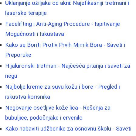
Uklanjanje ožiljaka od akni: Najefikasniji tretmani i
laserske terapije
Facelifting i Anti-Aging Procedure - Ispitivanje
Mogućnosti i Iskustava
Kako se Boriti Protiv Prvih Mimik Bora - Saveti i
Preporuke
Hijaluronski tretman - Najčešća pitanja i saveti za
negu
Najbolje kreme za suvu kožu i bore - Pregled i
iskustva korisnika
Negovanje osetljive kože lica - Rešenja za
bubuljice, podočnjake i crvenilo
Kako nabaviti udžbenike za osnovnu školu - Saveti