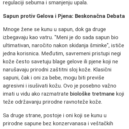
regulaciji sebuma i smanjenju upala.
Sapun protiv Gelova i Pjena: Beskonačna Debata
Mnoge žene se kunu u sapun, dok ga druge
izbegavaju kao vatru. "Meni je do sada sapun bio
ultimativan, naročito nakon skidanja šminke", ističe
jedna korisnica. Međutim, savremeni pristupi negi
kože često savetuju blage gelove ili pjene koji ne
narušavaju prirodni zaštitni sloj kože. Klasični
sapuni, čak i oni za bebe, mogu biti previše
agresivni i isušivati kožu. Ovo je posebno važno
imati u vidu ako razmatrate
biološke tretmane
koji
teže održavanju prirodne ravnoteže kože.
Sa druge strane, postoje i oni koji se kunu u
prirodne sapune bez konzervanasa i veštačkih