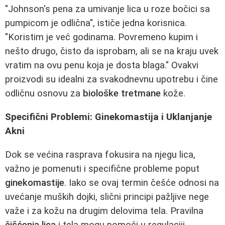
"Johnson's pena za umivanje lica u roze bočici sa
pumpicom je odlična", ističe jedna korisnica.
"Koristim je već godinama. Povremeno kupim i
nešto drugo, čisto da isprobam, ali se na kraju uvek
vratim na ovu penu koja je dosta blaga." Ovakvi
proizvodi su idealni za svakodnevnu upotrebu i čine
odličnu osnovu za
biološke tretmane
kože.
Specifični Problemi: Ginekomastija i Uklanjanje
Akni
Dok se većina rasprava fokusira na njegu lica,
važno je pomenuti i specifične probleme poput
ginekomastije
. Iako se ovaj termin češće odnosi na
uvećanje muških dojki, slični principi pažljive nege
važe i za kožu na drugim delovima tela. Pravilna
čišćenja lica
i tela mogu pomoći u regulaciji