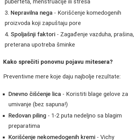
puberteta, menstruacije ili stresa
Nepravilna nega
- Korišćenje komedogenih
proizvoda koji zapuštaju pore
Spoljašnji faktori
- Zagađenje vazduha, prašina,
preterana upotreba šminke
Kako sprečiti ponovnu pojavu mitesera?
Preventivne mere koje daju najbolje rezultate:
Dnevno čišćenje lica
- Koristiti blage gelove za
umivanje (bez sapuna!)
Redovan piling
- 1-2 puta nedeljno sa blagim
preparatima
Korišćenje nekomedogenih kremi
- Vichy