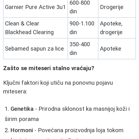
600-800
Garnier Pure Active 3u1
Drogerije
din
Clean & Clear
900-1.100
Apoteke,
Blackhead Clearing
din
drogerije
350-400
Sebamed sapun za lice
Apoteke
din
Zašto se miteseri stalno vraćaju?
Ključni faktori koji utiču na ponovnu pojavu
mitesera:
Genetika
- Prirodna sklonost ka masnijoj koži i
širim porama
Hormoni
- Povećana proizvodnja loja tokom