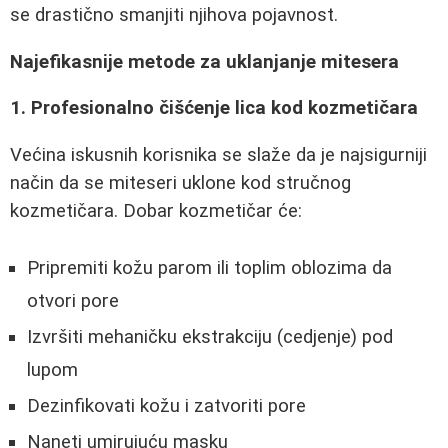
se drastično smanjiti njihova pojavnost.
Najefikasnije metode za uklanjanje mitesera
1. Profesionalno čišćenje lica kod kozmetičara
Većina iskusnih korisnika se slaže da je najsigurniji
način da se miteseri uklone kod stručnog
kozmetičara. Dobar kozmetičar će:
Pripremiti kožu parom ili toplim oblozima da
otvori pore
Izvršiti mehaničku ekstrakciju (cedjenje) pod
lupom
Dezinfikovati kožu i zatvoriti pore
Naneti umirujuću masku