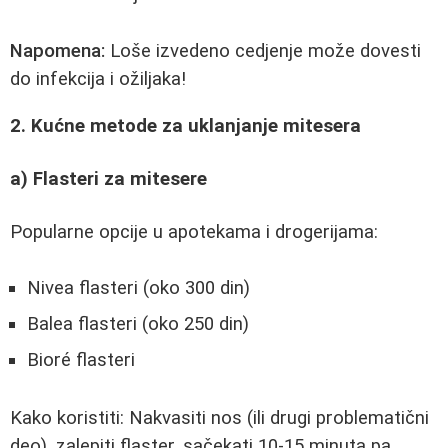
Napomena:
Loše izvedeno cedjenje može dovesti
do infekcija i ožiljaka!
2. Kućne metode za uklanjanje mitesera
a) Flasteri za mitesere
Popularne opcije u apotekama i drogerijama:
Nivea flasteri (oko 300 din)
Balea flasteri (oko 250 din)
Bioré flasteri
Kako koristiti: Nakvasiti nos (ili drugi problematični
deo), zalepiti flaster, sačekati 10-15 minuta pa