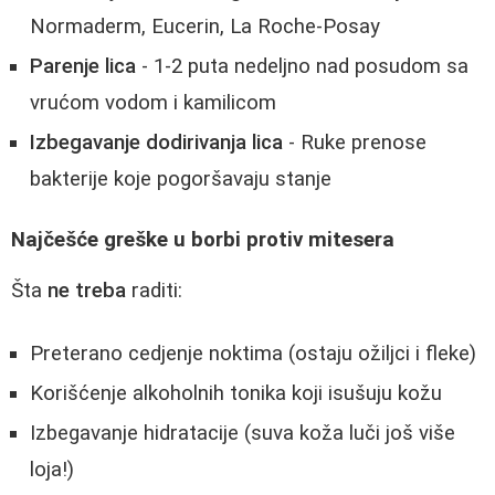
Normaderm, Eucerin, La Roche-Posay
Parenje lica
- 1-2 puta nedeljno nad posudom sa
vrućom vodom i kamilicom
Izbegavanje dodirivanja lica
- Ruke prenose
bakterije koje pogoršavaju stanje
Najčešće greške u borbi protiv mitesera
Šta
ne treba
raditi:
Preterano cedjenje noktima (ostaju ožiljci i fleke)
Korišćenje alkoholnih tonika koji isušuju kožu
Izbegavanje hidratacije (suva koža luči još više
loja!)