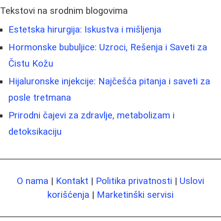
Tekstovi na srodnim blogovima
Estetska hirurgija: Iskustva i mišljenja
Hormonske bubuljice: Uzroci, Rešenja i Saveti za
Čistu Kožu
Hijaluronske injekcije: Najčešća pitanja i saveti za
posle tretmana
Prirodni čajevi za zdravlje, metabolizam i
detoksikaciju
O nama
|
Kontakt
|
Politika privatnosti
|
Uslovi
korišćenja
|
Marketinški servisi