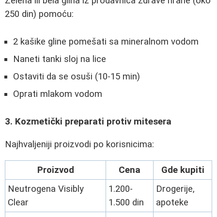
Zelena ili bela glina iz prodavnica zdrave hrane (oko
250 din) pomoću:
2 kašike gline pomešati sa mineralnom vodom
Naneti tanki sloj na lice
Ostaviti da se osuši (10-15 min)
Oprati mlakom vodom
3. Kozmetički preparati protiv mitesera
Najhvaljeniji proizvodi po korisnicima:
Proizvod
Cena
Gde kupiti
Neutrogena Visibly
1.200-
Drogerije,
Clear
1.500 din
apoteke