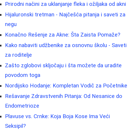
Prirodni načini za uklanjanje fleka i ožiljaka od akni
Hijaluronski tretman - Najčešća pitanja i saveti za
negu
Konačno Rešenje za Akne: Šta Zaista Pomaže?
Kako nabaviti udžbenike za osnovnu školu - Saveti
za roditelje
Zašto zglobovi skljočaju i šta možete da uradite
povodom toga
Nordijsko Hodanje: Kompletan Vodič za Početnike
Rešavanje Zdravstvenih Pitanja: Od Nesanice do
Endometrioze
Plavuse vs. Crnke: Koja Boja Kose Ima Veći
Seksipil?