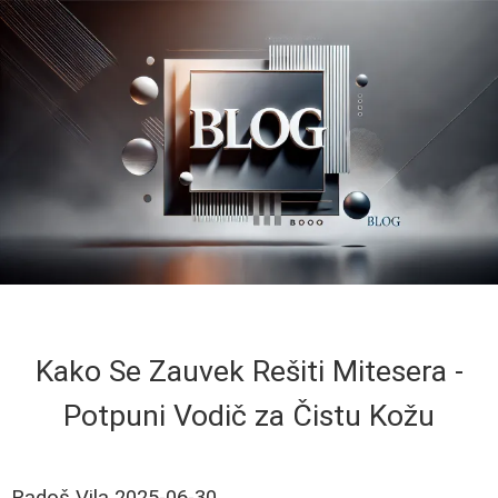
Kako Se Zauvek Rešiti Mitesera -
Potpuni Vodič za Čistu Kožu
Radoš Vila
2025-06-30