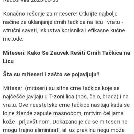
Konačno rešenje za mitesere! Otkrijte najbolje
načine za uklanjanje crnih tačkica na licu i vratu -
stručni saveti, iskustva korisnika i efikasne kućne
metode.
Miteseri: Kako Se Zauvek Rešiti Crnih Tačkica na
Licu
Šta su miteseri i zašto se pojavljuju?
Miteseri (mitiseri) su sitne crne tačkice koje se
najčešće javljaju u T-zoni lica (nos, čelo, brada) i na
vratu. Ove neestetske crne tačkice nastaju kada se
lojne žlezde zapuše masnoćom, mrtvim ćelijama
kože i prljavštinom. Dokazano je da se miteseri ne
mogu trajno eliminisati, ali uz pravilnu negu može