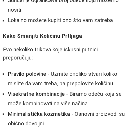
Sunčanje ograničava broj odeće koju možemo
nositi
Lokalno možete kupiti ono što vam zatreba
Kako Smanjiti Količinu Prtljaga
Evo nekoliko trikova koje iskusni putnici
preporučuju:
Pravilo polovine
- Uzmite onoliko stvari koliko
mislite da vam treba, pa prepolovite količinu.
Višekratne kombinacije
- Biramo odeću koja se
može kombinovati na više načina.
Minimalistička kozmetika
- Osnovni proizvodi su
obično dovoljni.