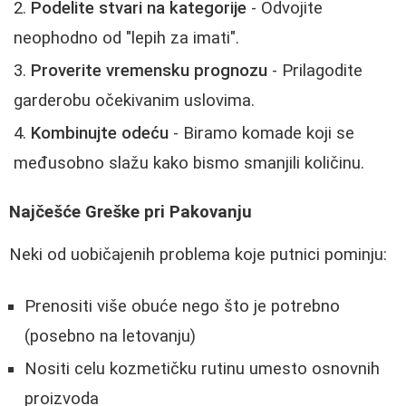
Podelite stvari na kategorije
- Odvojite
neophodno od "lepih za imati".
Proverite vremensku prognozu
- Prilagodite
garderobu očekivanim uslovima.
Kombinujte odeću
- Biramo komade koji se
međusobno slažu kako bismo smanjili količinu.
Najčešće Greške pri Pakovanju
Neki od uobičajenih problema koje putnici pominju:
Prenositi više obuće nego što je potrebno
(posebno na letovanju)
Nositi celu kozmetičku rutinu umesto osnovnih
proizvoda