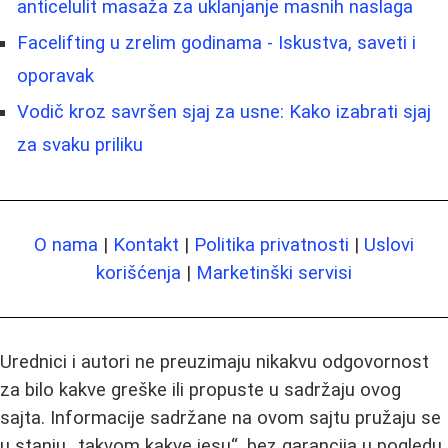
anticelulit masaža za uklanjanje masnih naslaga
Facelifting u zrelim godinama - Iskustva, saveti i
oporavak
Vodič kroz savršen sjaj za usne: Kako izabrati sjaj
za svaku priliku
O nama
|
Kontakt
|
Politika privatnosti
|
Uslovi
korišćenja
|
Marketinški servisi
Urednici i autori ne preuzimaju nikakvu odgovornost
za bilo kakve greške ili propuste u sadržaju ovog
sajta. Informacije sadržane na ovom sajtu pružaju se
u stanju „takvom kakve jesu“, bez garancija u pogledu