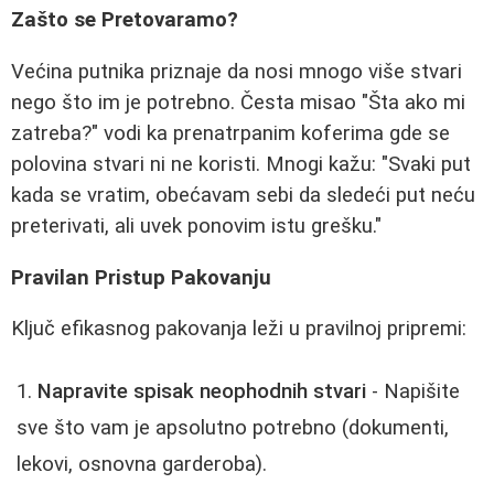
Zašto se Pretovaramo?
Većina putnika priznaje da nosi mnogo više stvari
nego što im je potrebno. Česta misao "Šta ako mi
zatreba?" vodi ka prenatrpanim koferima gde se
polovina stvari ni ne koristi. Mnogi kažu: "Svaki put
kada se vratim, obećavam sebi da sledeći put neću
preterivati, ali uvek ponovim istu grešku."
Pravilan Pristup Pakovanju
Ključ efikasnog pakovanja leži u pravilnoj pripremi:
Napravite spisak neophodnih stvari
- Napišite
sve što vam je apsolutno potrebno (dokumenti,
lekovi, osnovna garderoba).