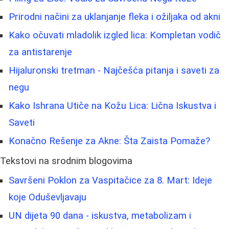
Prirodni načini za uklanjanje fleka i ožiljaka od akni
Kako očuvati mladolik izgled lica: Kompletan vodič
za antistarenje
Hijaluronski tretman - Najčešća pitanja i saveti za
negu
Kako Ishrana Utiče na Kožu Lica: Lična Iskustva i
Saveti
Konačno Rešenje za Akne: Šta Zaista Pomaže?
Tekstovi na srodnim blogovima
Savršeni Poklon za Vaspitačice za 8. Mart: Ideje
koje Oduševljavaju
UN dijeta 90 dana - iskustva, metabolizam i