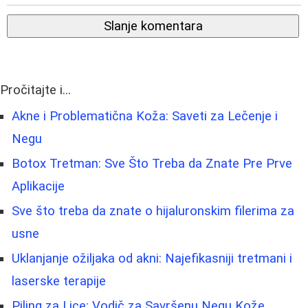
Slanje komentara
Pročitajte i...
Akne i Problematična Koža: Saveti za Lečenje i
Negu
Botox Tretman: Sve Što Treba da Znate Pre Prve
Aplikacije
Sve što treba da znate o hijaluronskim filerima za
usne
Uklanjanje ožiljaka od akni: Najefikasniji tretmani i
laserske terapije
Piling za Lice: Vodič za Savršenu Negu Kože