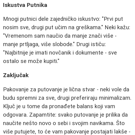
Iskustva Putnika
Mnogi putnici dele zajedničko iskustvo: "Prvi put
nosim sve, drugi put učim na greškama." Neki kažu:
"Vremenom sam naučio da manje znači više -
manje prtljaga, više slobode." Drugi ističu:
"Najbitnije je imati novčanik i dokumente - sve
ostalo se može kupiti."
Zaključak
Pakovanje za putovanje je lična stvar - neki vole da
budu spremni za sve, drugi preferiraju minimalizam.
Ključ je u tome da pronađete balans koji vam
odgovara. Zapamtite: svako putovanje je prilika da
naučite nešto novo o sebi i svojim navikama. Što
više putujete, to će vam pakovanje postajati lakše -