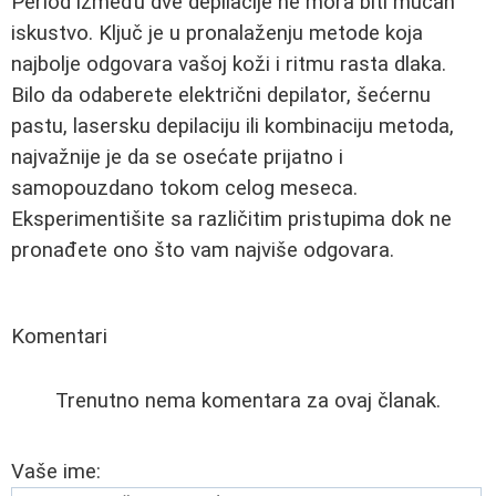
Period između dve depilacije ne mora biti mučan
iskustvo. Ključ je u pronalaženju metode koja
najbolje odgovara vašoj koži i ritmu rasta dlaka.
Bilo da odaberete električni depilator, šećernu
pastu, lasersku depilaciju ili kombinaciju metoda,
najvažnije je da se osećate prijatno i
samopouzdano tokom celog meseca.
Eksperimentišite sa različitim pristupima dok ne
pronađete ono što vam najviše odgovara.
Komentari
Trenutno nema komentara za ovaj članak.
Vaše ime: