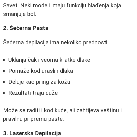
Savet: Neki modeli imaju funkciju hlađenja koja
smanjuje bol.
2. Šećerna Pasta
Šećerna depilacija ima nekoliko prednosti:
Uklanja čak i veoma kratke dlake
Pomaže kod uraslih dlaka
Deluje kao piling za kožu
Rezultati traju duže
Može se raditi i kod kuće, ali zahtijeva veštinu i
pravilnu pripremu paste.
3. Laserska Depilacija