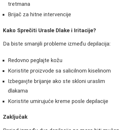
tretmana
Brijač za hitne intervencije
Kako Sprečiti Urasle Dlake i Iritacije?
Da biste smanjili probleme između depilacija:
Redovno peglajte kožu
Koristite proizvode sa salicilnom kiselinom
Izbegavjte brijanje ako ste skloni uraslim
dlakama
Koristite umirujuće kreme posle depilacije
Zaključak