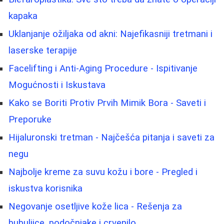
kapaka
Uklanjanje ožiljaka od akni: Najefikasniji tretmani i
laserske terapije
Facelifting i Anti-Aging Procedure - Ispitivanje
Mogućnosti i Iskustava
Kako se Boriti Protiv Prvih Mimik Bora - Saveti i
Preporuke
Hijaluronski tretman - Najčešća pitanja i saveti za
negu
Najbolje kreme za suvu kožu i bore - Pregled i
iskustva korisnika
Negovanje osetljive kože lica - Rešenja za
bubuljice, podočnjake i crvenilo