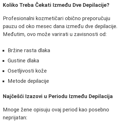
Koliko Treba Čekati Između Dve Depilacije?
Profesionalni kozmetičari obično preporučuju
pauzu od oko mesec dana između dve depilacije.
Međutim, ovo može varirati u zavisnosti od:
Bržine rasta dlaka
Gustine dlaka
Osetljivosti kože
Metode depilacije
Najčešći Izazovi u Periodu Između Depilacija
Mnoge žene opisuju ovaj period kao posebno
neprijatan: