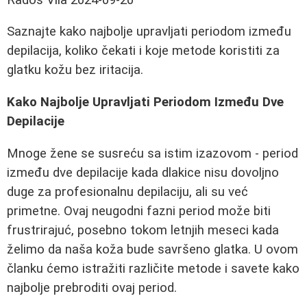
Saznajte kako najbolje upravljati periodom između
depilacija, koliko čekati i koje metode koristiti za
glatku kožu bez iritacija.
Kako Najbolje Upravljati Periodom Između Dve
Depilacije
Mnoge žene se susreću sa istim izazovom - period
između dve depilacije kada dlakice nisu dovoljno
duge za profesionalnu depilaciju, ali su već
primetne. Ovaj neugodni fazni period može biti
frustrirajuć, posebno tokom letnjih meseci kada
želimo da naša koža bude savršeno glatka. U ovom
članku ćemo istražiti različite metode i savete kako
najbolje prebroditi ovaj period.