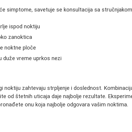
će simptome, savetuje se konsultacija sa stručnjakom
lje ispod noktiju
oko zanoktica
je noktne ploče
ju duže vreme uprkos nezi
gi noktiju zahtevaju strpljenje i doslednost. Kombinacij
te od štetnih uticaja daje najbolje rezultate. Eksperime
onađete onu koja najbolje odgovara vašim noktima.