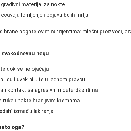
gradivni materijal za nokte
ečavaju lomljenje i pojavu belih mrlja
 hrane bogate ovim nutrijentima: mlečni proizvodi, oraš
.
za svakodnevnu negu
te dok se ne ojačaju
ilicu i uvek pilujte u jednom pravcu
ktan kontakt sa agresivnim deterdžentima
e ruke i nokte hranljivim kremama
edah" između lakiranja
matologa?