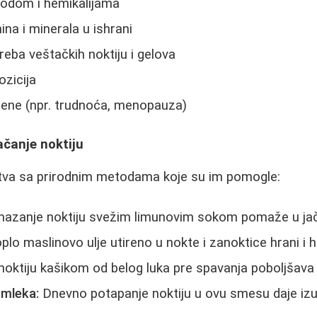
vodom i hemikalijama
na i minerala u ishrani
ba veštačkih noktiju i gelova
zicija
ne (npr. trudnoća, menopauza)
ačanje noktiju
ustva sa prirodnim metodama koje su im pomogle:
zanje noktiju svežim limunovim sokom pomaže u jačanj
plo maslinovo ulje utireno u nokte i zanoktice hrani i hi
oktiju kašikom od belog luka pre spavanja poboljšava
 mleka:
Dnevno potapanje noktiju u ovu smesu daje izu