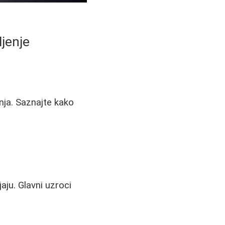
jenje
anja. Saznajte kako
ju. Glavni uzroci