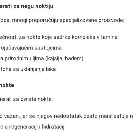
arati za negu noktiju
da, mnogi preporučuju specijalizovane proizvode:
tečnosti za nokte koje sadrže kompleks vitamina
a ojačavajućim sastojcima
 prirodnim uljima (kajsija, badem)
tona za uklanjanje laka
 nokte
nerali za čvrste nokte:
 važan, jer se njegov nedostatak često manifestuje 
u regeneraciji i hidrataciji