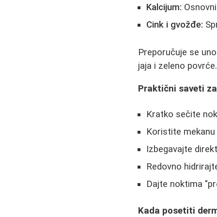
Kalcijum:
Osnovni 
Cink i gvožđe:
Spr
Preporučuje se unos
jaja i zeleno povrće
Praktični saveti 
Kratko sečite nok
Koristite mekanu p
Izbegavajte dire
Redovno hidrirajt
Dajte noktima "pr
Kada posetiti der