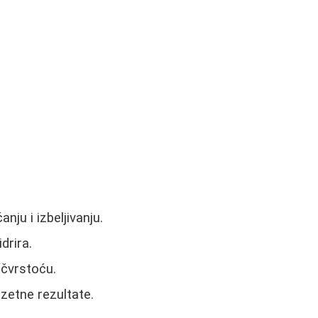
u i izbeljivanju.
drira.
 čvrstoću.
zetne rezultate.