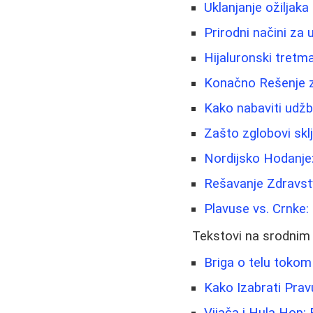
Uklanjanje ožiljaka 
Prirodni načini za u
Hijaluronski tretma
Konačno Rešenje z
Kako nabaviti udžb
Zašto zglobovi skl
Nordijsko Hodanje
Rešavanje Zdravst
Plavuse vs. Crnke:
Tekstovi na srodnim
Briga o telu tokom
Kako Izabrati Prav