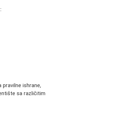
:
a pravilne ishrane,
ntište sa različitim