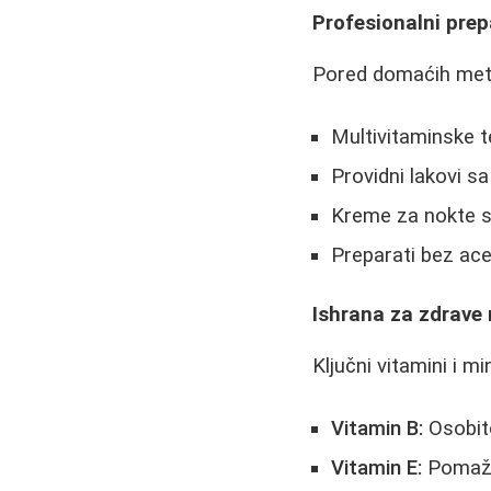
Profesionalni prep
Pored domaćih meto
Multivitaminske 
Providni lakovi s
Kreme za nokte sa
Preparati bez ace
Ishrana za zdrave
Ključni vitamini i mi
Vitamin B:
Osobito
Vitamin E:
Pomaže 