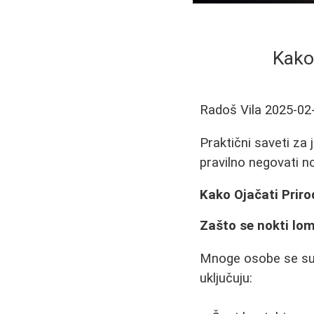
Kako 
Radoš Vila
2025-02
Praktični saveti za 
pravilno negovati no
Kako Ojačati Priro
Zašto se nokti lom
Mnoge osobe se susr
uključuju: