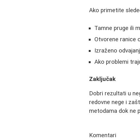
Ako primetite slede
Tamne pruge ili mr
Otvorene ranice 
Izraženo odvajan
Ako problemi tra
Zaključak
Dobri rezultati u ne
redovne nege i zašti
metodama dok ne pr
Komentari