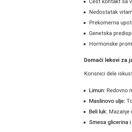
Čest kontakt sa 
Nedostatak vitami
Prekomerna upotre
Genetska predispo
Hormonske prome
Domaći lekovi za j
Korisnici dele isk
Limun:
Redovno ma
Maslinovo ulje:
To
Beli luk:
Mazanje n
Smesa glicerina i