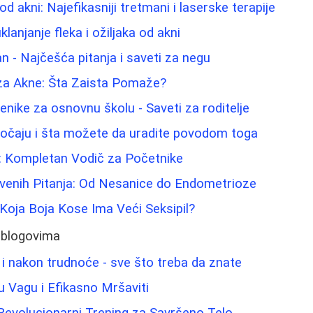
od akni: Najefikasniji tretmani i laserske terapije
klanjanje fleka i ožiljaka od akni
n - Najčešća pitanja i saveti za negu
a Akne: Šta Zaista Pomaže?
enike za osnovnu školu - Saveti za roditelje
jočaju i šta možete da uradite povodom toga
: Kompletan Vodič za Početnike
venih Pitanja: Od Nesanice do Endometrioze
 Koja Boja Kose Ima Veći Seksipil?
 blogovima
 i nakon trudnoće - sve što treba da znate
u Vagu i Efikasno Mršaviti