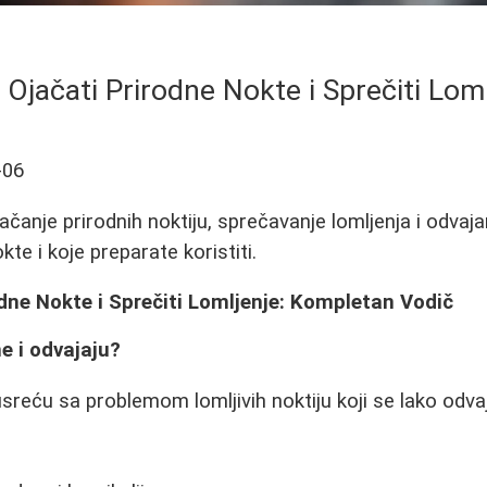
Ojačati Prirodne Nokte i Sprečiti Loml
-06
jačanje prirodnih noktiju, sprečavanje lomljenja i odvaj
kte i koje preparate koristiti.
dne Nokte i Sprečiti Lomljenje: Kompletan Vodič
e i odvajaju?
eću sa problemom lomljivih noktiju koji se lako odvaja