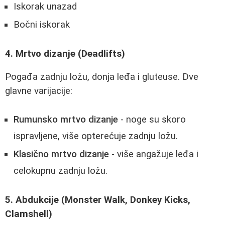
Iskorak unazad
Bočni iskorak
4. Mrtvo dizanje (Deadlifts)
Pogađa zadnju ložu, donja leđa i gluteuse. Dve
glavne varijacije:
Rumunsko mrtvo dizanje
- noge su skoro
ispravljene, više opterećuje zadnju ložu.
Klasično mrtvo dizanje
- više angažuje leđa i
celokupnu zadnju ložu.
5. Abdukcije (Monster Walk, Donkey Kicks,
Clamshell)