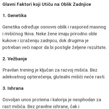
Glavni Faktori koji Utiču na Oblik Zadnjice
1. Genetika
Genetika određuje osnovni oblik i raspored masnog
i mišićnog tkiva. Neke žene imaju prirodno oble
kukove i izraženiju zadnjicu, dok drugima je
potreban veći napor da bi postigle željene rezultate.
2. Vežbanje
Pravilan trening je ključan za razvoj mišića. Bez
adekvatnog opterećenja, glutealni mišići neće rasti.
3. Ishrana
Dovoljan unos proteina i kalorija je neophodan za
rast mišića. Bez pravilne ishrane, čak i