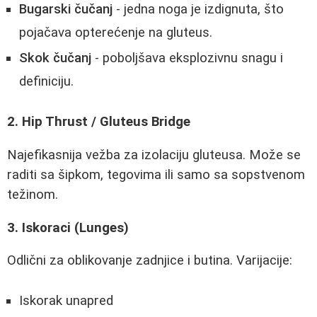
Bugarski čučanj
- jedna noga je izdignuta, što
pojačava opterećenje na gluteus.
Skok čučanj
- poboljšava eksplozivnu snagu i
definiciju.
2. Hip Thrust / Gluteus Bridge
Najefikasnija vežba za izolaciju gluteusa. Može se
raditi sa šipkom, tegovima ili samo sa sopstvenom
težinom.
3. Iskoraci (Lunges)
Odlični za oblikovanje zadnjice i butina. Varijacije:
Iskorak unapred