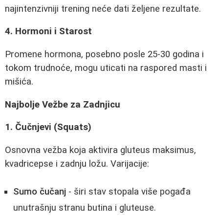
najintenzivniji trening neće dati željene rezultate.
4. Hormoni i Starost
Promene hormona, posebno posle 25-30 godina i
tokom trudnoće, mogu uticati na raspored masti i
mišića.
Najbolje Vežbe za Zadnjicu
1. Čučnjevi (Squats)
Osnovna vežba koja aktivira gluteus maksimus,
kvadricepse i zadnju ložu. Varijacije:
Sumo čučanj
- širi stav stopala više pogađa
unutrašnju stranu butina i gluteuse.