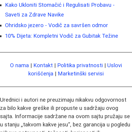
Kako Ukloniti Stomačić i Regulisati Probavu -
Saveti za Zdrave Navike
Ohridsko jezero - Vodič za savršen odmor
10% Dijeta: Kompletni Vodič za Gubitak Težine
O nama
|
Kontakt
|
Politika privatnosti
|
Uslovi
korišćenja
|
Marketinški servisi
Urednici i autori ne preuzimaju nikakvu odgovornost
za bilo kakve greške ili propuste u sadržaju ovog
sajta. Informacije sadržane na ovom sajtu pružaju se
u stanju „takvom kakve jesu“, bez garancija u pogledu