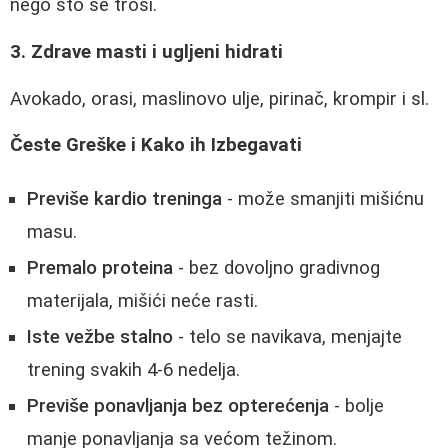
nego što se troši.
3. Zdrave masti i ugljeni hidrati
Avokado, orasi, maslinovo ulje, pirinač, krompir i sl.
Česte Greške i Kako ih Izbegavati
Previše kardio treninga
- može smanjiti mišićnu
masu.
Premalo proteina
- bez dovoljno gradivnog
materijala, mišići neće rasti.
Iste vežbe stalno
- telo se navikava, menjajte
trening svakih 4-6 nedelja.
Previše ponavljanja bez opterećenja
- bolje
manje ponavljanja sa većom težinom.