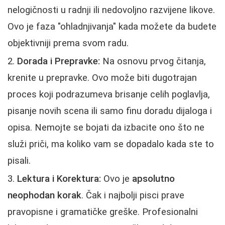
nelogičnosti u radnji ili nedovoljno razvijene likove.
Ovo je faza "ohladnjivanja" kada možete da budete
objektivniji prema svom radu.
Dorada i Prepravke:
Na osnovu prvog čitanja,
krenite u prepravke. Ovo može biti dugotrajan
proces koji podrazumeva brisanje celih poglavlja,
pisanje novih scena ili samo finu doradu dijaloga i
opisa. Nemojte se bojati da izbacite ono što ne
služi priči, ma koliko vam se dopadalo kada ste to
pisali.
Lektura i Korektura:
Ovo je
apsolutno
neophodan korak
. Čak i najbolji pisci prave
pravopisne i gramatičke greške. Profesionalni