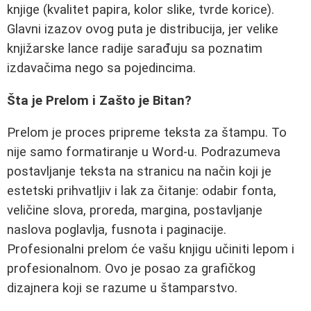
knjige (kvalitet papira, kolor slike, tvrde korice).
Glavni izazov ovog puta je distribucija, jer velike
knjižarske lance radije sarađuju sa poznatim
izdavačima nego sa pojedincima.
Šta je Prelom i Zašto je Bitan?
Prelom je proces pripreme teksta za štampu. To
nije samo formatiranje u Word-u. Podrazumeva
postavljanje teksta na stranicu na način koji je
estetski prihvatljiv i lak za čitanje: odabir fonta,
veličine slova, proreda, margina, postavljanje
naslova poglavlja, fusnota i paginacije.
Profesionalni prelom će vašu knjigu učiniti lepom i
profesionalnom. Ovo je posao za grafičkog
dizajnera koji se razume u štamparstvo.