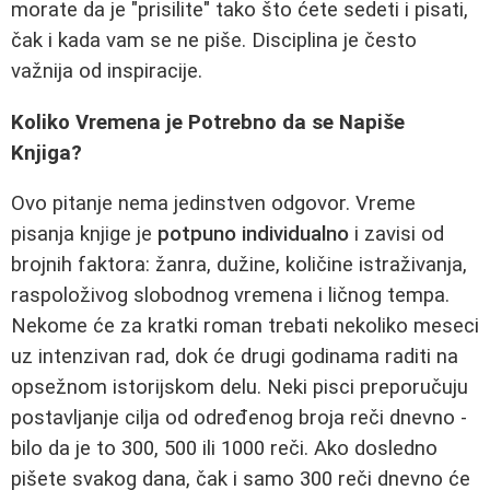
morate da je "prisilite" tako što ćete sedeti i pisati,
čak i kada vam se ne piše. Disciplina je često
važnija od inspiracije.
Koliko Vremena je Potrebno da se Napiše
Knjiga?
Ovo pitanje nema jedinstven odgovor. Vreme
pisanja knjige je
potpuno individualno
i zavisi od
brojnih faktora: žanra, dužine, količine istraživanja,
raspoloživog slobodnog vremena i ličnog tempa.
Nekome će za kratki roman trebati nekoliko meseci
uz intenzivan rad, dok će drugi godinama raditi na
opsežnom istorijskom delu. Neki pisci preporučuju
postavljanje cilja od određenog broja reči dnevno -
bilo da je to 300, 500 ili 1000 reči. Ako dosledno
pišete svakog dana, čak i samo 300 reči dnevno će