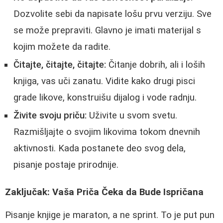
Dozvolite sebi da napisate lošu prvu verziju. Sve
se može prepraviti. Glavno je imati materijal s
kojim možete da radite.
Čitajte, čitajte, čitajte:
Čitanje dobrih, ali i loših
knjiga, vas uči zanatu. Vidite kako drugi pisci
grade likove, konstruišu dijalog i vode radnju.
Živite svoju priču:
Uživite u svom svetu.
Razmišljajte o svojim likovima tokom dnevnih
aktivnosti. Kada postanete deo svog dela,
pisanje postaje prirodnije.
Zaključak: Vaša Priča Čeka da Bude Ispričana
Pisanje knjige je maraton, a ne sprint. To je put pun