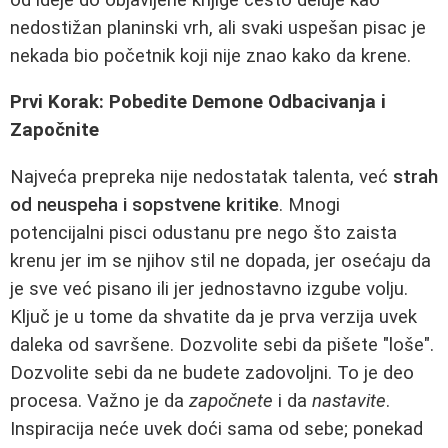
nedostižan planinski vrh, ali svaki uspešan pisac je
nekada bio početnik koji nije znao kako da krene.
Prvi Korak: Pobedite Demone Odbacivanja i
Započnite
Najveća prepreka nije nedostatak talenta, već
strah
od neuspeha i sopstvene kritike
. Mnogi
potencijalni pisci odustanu pre nego što zaista
krenu jer im se njihov stil ne dopada, jer osećaju da
je sve već pisano ili jer jednostavno izgube volju.
Ključ je u tome da shvatite da je prva verzija uvek
daleka od savršene. Dozvolite sebi da pišete "loše".
Dozvolite sebi da ne budete zadovoljni. To je deo
procesa. Važno je da
započnete
i da
nastavite
.
Inspiracija neće uvek doći sama od sebe; ponekad