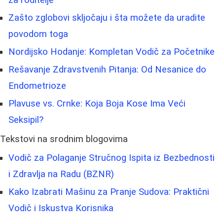
za roditelje
Zašto zglobovi skljočaju i šta možete da uradite
povodom toga
Nordijsko Hodanje: Kompletan Vodič za Početnike
Rešavanje Zdravstvenih Pitanja: Od Nesanice do
Endometrioze
Plavuse vs. Crnke: Koja Boja Kose Ima Veći
Seksipil?
Tekstovi na srodnim blogovima
Vodič za Polaganje Stručnog Ispita iz Bezbednosti
i Zdravlja na Radu (BZNR)
Kako Izabrati Mašinu za Pranje Sudova: Praktični
Vodič i Iskustva Korisnika