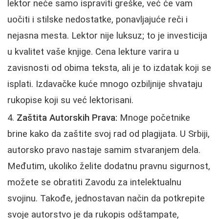
lektor neće samo ispraviti greške, već će vam
uočiti i stilske nedostatke, ponavljajuće reči i
nejasna mesta. Lektor nije luksuz; to je investicija
u kvalitet vaše knjige. Cena lekture varira u
zavisnosti od obima teksta, ali je to izdatak koji se
isplati. Izdavačke kuće mnogo ozbiljnije shvataju
rukopise koji su već lektorisani.
Zaštita Autorskih Prava:
Mnoge početnike
brine kako da zaštite svoj rad od plagijata. U Srbiji,
autorsko pravo nastaje samim stvaranjem dela.
Međutim, ukoliko želite dodatnu pravnu sigurnost,
možete se obratiti Zavodu za intelektualnu
svojinu. Takođe, jednostavan način da potkrepite
svoje autorstvo je da rukopis odštampate,