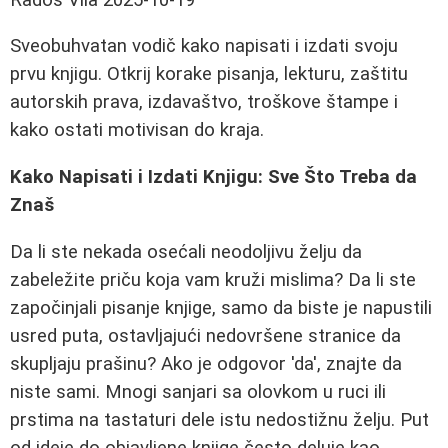
Sveobuhvatan vodič kako napisati i izdati svoju
prvu knjigu. Otkrij korake pisanja, lekturu, zaštitu
autorskih prava, izdavaštvo, troškove štampe i
kako ostati motivisan do kraja.
Kako Napisati i Izdati Knjigu: Sve Što Treba da
Znaš
Da li ste nekada osećali neodoljivu želju da
zabeležite priču koja vam kruži mislima? Da li ste
započinjali pisanje knjige, samo da biste je napustili
usred puta, ostavljajući nedovršene stranice da
skupljaju prašinu? Ako je odgovor 'da', znajte da
niste sami. Mnogi sanjari sa olovkom u ruci ili
prstima na tastaturi dele istu nedostižnu želju. Put
od ideje do objavljene knjige često deluje kao