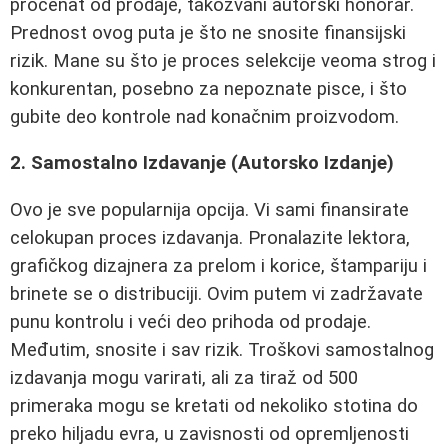
procenat od prodaje, takozvani autorski honorar.
Prednost ovog puta je što ne snosite finansijski
rizik. Mane su što je proces selekcije veoma strog i
konkurentan, posebno za nepoznate pisce, i što
gubite deo kontrole nad konačnim proizvodom.
2. Samostalno Izdavanje (Autorsko Izdanje)
Ovo je sve popularnija opcija. Vi sami finansirate
celokupan proces izdavanja. Pronalazite lektora,
grafičkog dizajnera za prelom i korice, štampariju i
brinete se o distribuciji. Ovim putem vi zadržavate
punu kontrolu i veći deo prihoda od prodaje.
Međutim, snosite i sav rizik. Troškovi samostalnog
izdavanja mogu varirati, ali za tiraž od 500
primeraka mogu se kretati od nekoliko stotina do
preko hiljadu evra, u zavisnosti od opremljenosti