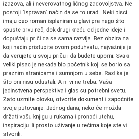
izazova, ali i neverovatnog ličnog zadovoljstva. Ne
postoji "ispravan" način da se to uradi. Neki pisci
imaju ceo roman isplaniran u glavi pre nego što
spuste prvu reč, dok drugi kreću od jedne ideje i
dopuštaju priči da se sama razvija. Bez obzira na
koji način pristupite ovom poduhvatu, najvažnije je
da verujete u svoju priču i da budete uporni. Svaki
veliki pisac je nekada bio početnik koji se borio sa
praznim stranicama i sumnjom u sebe. Razlika je
što oni nisu odustali. A ni vi ne treba. Vaša
jedinstvena perspektiva i glas su potrebni svetu.
Zato uzmite olovku, otvorite dokument i započnite
svoje putovanje. Jednog dana, neko će možda
držati vašu knjigu u rukama i pronaći utehu,
inspiraciju ili prosto uživanje u rečima koje ste vi
stvorili.