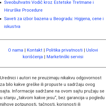
Sveobuhvatni Vodič kroz Estetske Tretmane i
Hirurške Procedure
Saveti za izbor bazena u Beogradu: Higijena, cene i
iskustva
O nama
|
Kontakt
|
Politika privatnosti
|
Uslovi
korišćenja
|
Marketinški servisi
Urednici i autori ne preuzimaju nikakvu odgovornost
za bilo kakve greške ili propuste u sadržaju ovog
sajta. Informacije sadržane na ovom sajtu pružaju se
u stanju „takvom kakve jesu“, bez garancija u pogledu
njihove potpunosti, tačnosti, korisnosti ili