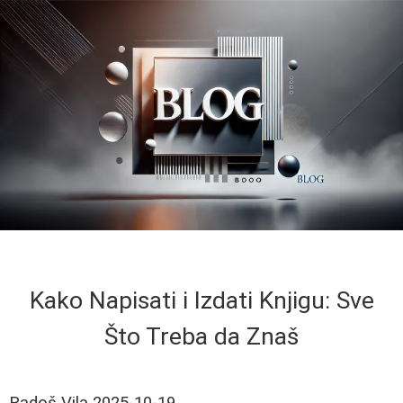
Kako Napisati i Izdati Knjigu: Sve
Što Treba da Znaš
Radoš Vila
2025-10-19