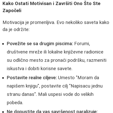
Kako Ostati Motivisan i Završiti Ono Što Ste
Započeli
Motivacija je promenljiva. Evo nekoliko saveta kako
da je održite:
Povežite se sa drugim piscima:
Forumi,
društvene mreže ili lokalne književne radionice
su odlično mesto za pronaći podršku, razmeniti
iskustva i dobiti korisne savete.
Postavite realne ciljeve:
Umesto "Moram da
napišem knjigu", postavite cilj "Napisacu jednu
stranu danas". Mali uspesi vode do velikih
pobeda.
Ne dopustite da vas savršenost paralizuje: