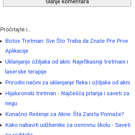
Slanje komentara
Pročitajte i...
Botox Tretman: Sve Što Treba da Znate Pre Prve
Aplikacije
Uklanjanje ožiljaka od akni: Najefikasniji tretmani i
laserske terapije
Prirodni načini za uklanjanje fleka i ožiljaka od akni
Hijaluronski tretman - Najčešća pitanja i saveti za
negu
Konačno Rešenje za Akne: Šta Zaista Pomaže?
Kako nabaviti udžbenike za osnovnu školu - Saveti