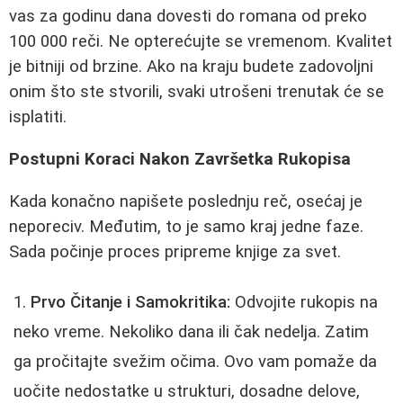
vas za godinu dana dovesti do romana od preko
100 000 reči. Ne opterećujte se vremenom. Kvalitet
je bitniji od brzine. Ako na kraju budete zadovoljni
onim što ste stvorili, svaki utrošeni trenutak će se
isplatiti.
Postupni Koraci Nakon Završetka Rukopisa
Kada konačno napišete poslednju reč, osećaj je
neporeciv. Međutim, to je samo kraj jedne faze.
Sada počinje proces pripreme knjige za svet.
Prvo Čitanje i Samokritika:
Odvojite rukopis na
neko vreme. Nekoliko dana ili čak nedelja. Zatim
ga pročitajte svežim očima. Ovo vam pomaže da
uočite nedostatke u strukturi, dosadne delove,