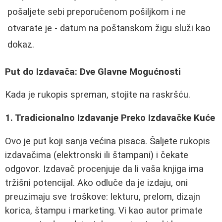
pošaljete sebi preporučenom pošiljkom i ne
otvarate je - datum na poštanskom žigu služi kao
dokaz.
Put do Izdavača: Dve Glavne Mogućnosti
Kada je rukopis spreman, stojite na raskršću.
1. Tradicionalno Izdavanje Preko Izdavačke Kuće
Ovo je put koji sanja većina pisaca. Šaljete rukopis
izdavačima (elektronski ili štampani) i čekate
odgovor. Izdavač procenjuje da li vaša knjiga ima
tržišni potencijal. Ako odluče da je izdaju, oni
preuzimaju sve troškove: lekturu, prelom, dizajn
korica, štampu i marketing. Vi kao autor primate