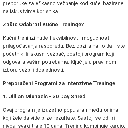
preporuke za efikasno vežbanje kod kuće, bazirane
na iskustvima korisnika.
Zašto Odabrati Kućne Treninge?
Kućni treninzi nude fleksibilnost i mogućnost
prilagođavanja rasporedu. Bez obzira na to da li ste
početnik ili iskusni vežbač, postoji program koji
odgovara vašim potrebama. Ključ je u pravilnom
izboru vežbi i doslednosti.
Preporučeni Programi za Intenzivne Treninge
1. Jillian Michaels - 30 Day Shred
Ovaj program je izuzetno popularan među onima
koji žele da vide brze rezultate. Sastoji se od tri
nivoa, svaki traje 10 dana. Trening kombinuje kardio,