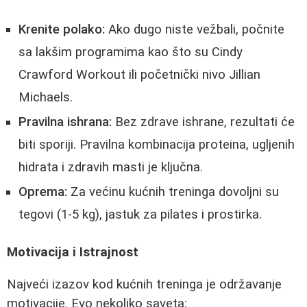
Krenite polako:
Ako dugo niste vežbali, počnite
sa lakšim programima kao što su Cindy
Crawford Workout ili početnički nivo Jillian
Michaels.
Pravilna ishrana:
Bez zdrave ishrane, rezultati će
biti sporiji. Pravilna kombinacija proteina, ugljenih
hidrata i zdravih masti je ključna.
Oprema:
Za većinu kućnih treninga dovoljni su
tegovi (1-5 kg), jastuk za pilates i prostirka.
Motivacija i Istrajnost
Najveći izazov kod kućnih treninga je održavanje
motivacije. Evo nekoliko saveta: