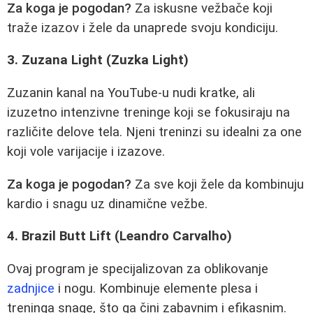
Za koga je pogodan?
Za iskusne vežbače koji
traže izazov i žele da unaprede svoju kondiciju.
3. Zuzana Light (Zuzka Light)
Zuzanin kanal na YouTube-u nudi kratke, ali
izuzetno intenzivne treninge koji se fokusiraju na
različite delove tela. Njeni treninzi su idealni za one
koji vole varijacije i izazove.
Za koga je pogodan?
Za sve koji žele da kombinuju
kardio i snagu uz dinamične vežbe.
4. Brazil Butt Lift (Leandro Carvalho)
Ovaj program je specijalizovan za oblikovanje
zadnjice
i nogu. Kombinuje elemente plesa i
treninga snage, što ga čini zabavnim i efikasnim.