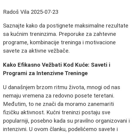
Radoš Vila
2025-07-23
Saznajte kako da postignete maksimalne rezultate
sa kućnim treninzima. Preporuke za zahtevne
programe, kombinacije treninga i motivacione
savete za aktivne vežbače.
Kako Efikasno Vežbati Kod Kuće: Saveti i
Programi za Intenzivne Treninge
U današnjem brzom ritmu života, mnogi od nas
nemaju vremena za redovno posete teretani.
Međutim, to ne znači da moramo zanemariti
fizičku aktivnost. Kućni treninzi postaju sve
popularniji, posebno kada su pravilno organizovani i
intenzivni. U ovom članku, podelićemo savete i