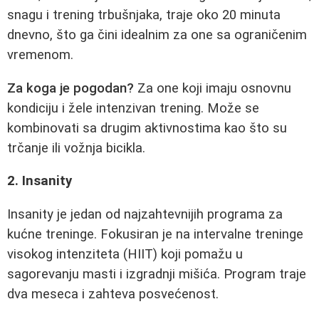
snagu i trening trbušnjaka, traje oko 20 minuta
dnevno, što ga čini idealnim za one sa ograničenim
vremenom.
Za koga je pogodan?
Za one koji imaju osnovnu
kondiciju i žele intenzivan trening. Može se
kombinovati sa drugim aktivnostima kao što su
trčanje ili vožnja bicikla.
2. Insanity
Insanity je jedan od najzahtevnijih programa za
kućne treninge. Fokusiran je na intervalne treninge
visokog intenziteta (HIIT) koji pomažu u
sagorevanju masti i izgradnji mišića. Program traje
dva meseca i zahteva posvećenost.