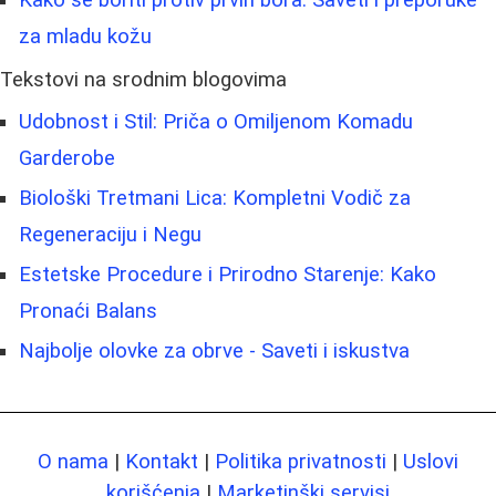
Kako se boriti protiv prvih bora: Saveti i preporuke
za mladu kožu
Tekstovi na srodnim blogovima
Udobnost i Stil: Priča o Omiljenom Komadu
Garderobe
Biološki Tretmani Lica: Kompletni Vodič za
Regeneraciju i Negu
Estetske Procedure i Prirodno Starenje: Kako
Pronaći Balans
Najbolje olovke za obrve - Saveti i iskustva
O nama
|
Kontakt
|
Politika privatnosti
|
Uslovi
korišćenja
|
Marketinški servisi