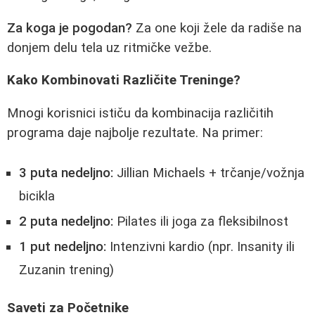
Za koga je pogodan?
Za one koji žele da radiše na
donjem delu tela uz ritmičke vežbe.
Kako Kombinovati Različite Treninge?
Mnogi korisnici ističu da kombinacija različitih
programa daje najbolje rezultate. Na primer:
3 puta nedeljno:
Jillian Michaels + trčanje/vožnja
bicikla
2 puta nedeljno:
Pilates ili joga za fleksibilnost
1 put nedeljno:
Intenzivni kardio (npr. Insanity ili
Zuzanin trening)
Saveti za Početnike