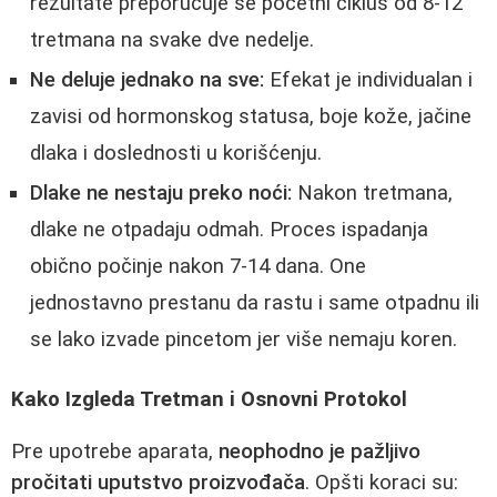
rezultate preporučuje se početni ciklus od 8-12
tretmana na svake dve nedelje.
Ne deluje jednako na sve:
Efekat je individualan i
zavisi od hormonskog statusa, boje kože, jačine
dlaka i doslednosti u korišćenju.
Dlake ne nestaju preko noći:
Nakon tretmana,
dlake ne otpadaju odmah. Proces ispadanja
obično počinje nakon 7-14 dana. One
jednostavno prestanu da rastu i same otpadnu ili
se lako izvade pincetom jer više nemaju koren.
Kako Izgleda Tretman i Osnovni Protokol
Pre upotrebe aparata,
neophodno je pažljivo
pročitati uputstvo proizvođača
. Opšti koraci su: