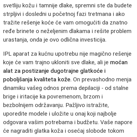
svetliju kožu i tamnije dlake, spremni ste da budete
strpljivi i dosledni u početnoj fazi tretmana i ako
tražite rešenje koće će vam omogućiti da znatno
ređe brinete o neželjenim dlakama i rešite problem
urastanja, onda je ovo odlična investicija.
IPL aparat za kućnu upotrebu nije magično rešenje
koje će vam trajno ukloniti sve dlake, ali je
moćan
alat za postizanje dugotrajne glatkoće i
poboljšanja kvaliteta kože
. On prevashodno menja
dinamiku vašeg odnos prema depilaciji - od stalne
brige i iritacije ka povremenom, brzom i
bezbolnijem održavanju. Pažljivo istražite,
uporedite modele i uložite u onaj koji najbolje
odgovara vašim potrebama i budžetu. Vaše napore
će nagraditi glatka koža i osećaj slobode tokom