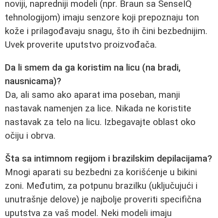
noviji, napredniji modeli (npr. Braun sa SenseIQ
tehnologijom) imaju senzore koji prepoznaju ton
kože i prilagođavaju snagu, što ih čini bezbednijim.
Uvek proverite uputstvo proizvođača.
Da li smem da ga koristim na licu (na bradi,
nausnicama)?
Da, ali samo ako aparat ima poseban, manji
nastavak namenjen za lice. Nikada ne koristite
nastavak za telo na licu. Izbegavajte oblast oko
očiju i obrva.
Šta sa intimnom regijom i brazilskim depilacijama?
Mnogi aparati su bezbedni za korišćenje u bikini
zoni. Međutim, za potpunu brazilku (uključujući i
unutrašnje delove) je najbolje proveriti specifična
uputstva za vaš model. Neki modeli imaju