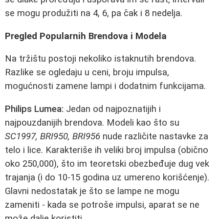
se mogu produžiti na 4, 6, pa čak i 8 nedelja.
Pregled Popularnih Brendova i Modela
Na tržištu postoji nekoliko istaknutih brendova.
Razlike se ogledaju u ceni, broju impulsa,
mogućnosti zamene lampi i dodatnim funkcijama.
Philips Lumea:
Jedan od najpoznatijih i
najpouzdanijih brendova. Modeli kao što su
SC1997, BRI950, BRI956
nude različite nastavke za
telo i lice. Karakteriše ih veliki broj impulsa (obično
oko 250,000), što im teoretski obezbeđuje dug vek
trajanja (i do 10-15 godina uz umereno korišćenje).
Glavni nedostatak je što se lampe ne mogu
zameniti - kada se potroše impulsi, aparat se ne
može dalje koristiti.