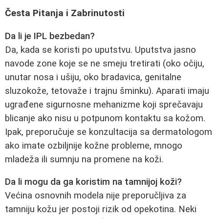
Česta Pitanja i Zabrinutosti
Da li je IPL bezbedan?
Da, kada se koristi po uputstvu. Uputstva jasno
navode zone koje se ne smeju tretirati (oko očiju,
unutar nosa i ušiju, oko bradavica, genitalne
sluzokože, tetovaže i trajnu šminku). Aparati imaju
ugrađene sigurnosne mehanizme koji sprečavaju
blicanje ako nisu u potpunom kontaktu sa kožom.
Ipak, preporučuje se konzultacija sa dermatologom
ako imate ozbiljnije kožne probleme, mnogo
mladeža ili sumnju na promene na koži.
Da li mogu da ga koristim na tamnijoj koži?
Većina osnovnih modela nije preporučljiva za
tamniju kožu jer postoji rizik od opekotina. Neki