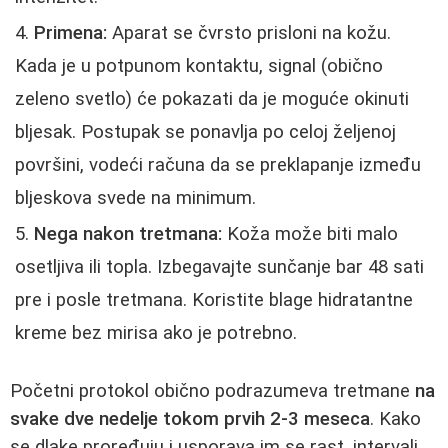
Primena:
Aparat se čvrsto prisloni na kožu.
Kada je u potpunom kontaktu, signal (obično
zeleno svetlo) će pokazati da je moguće okinuti
bljesak. Postupak se ponavlja po celoj željenoj
površini, vodeći računa da se preklapanje između
bljeskova svede na minimum.
Nega nakon tretmana:
Koža može biti malo
osetljiva ili topla. Izbegavajte sunčanje bar 48 sati
pre i posle tretmana. Koristite blage hidratantne
kreme bez mirisa ako je potrebno.
Početni protokol obično podrazumeva tretmane
na
svake dve nedelje tokom prvih 2-3 meseca
. Kako
se dlake proređuju i usporava im se rast, intervali