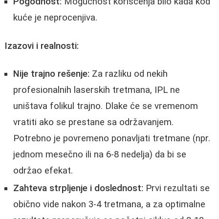
Pogodnost:
Mogućnost korišćenja bilo kada kod
kuće je neprocenjiva.
Izazovi i realnosti:
Nije trajno rešenje:
Za razliku od nekih
profesionalnih laserskih tretmana, IPL ne
uništava folikul trajno. Dlake će se vremenom
vratiti ako se prestane sa održavanjem.
Potrebno je povremeno ponavljati tretmane (npr.
jednom mesečno ili na 6-8 nedelja) da bi se
održao efekat.
Zahteva strpljenje i doslednost:
Prvi rezultati se
obično vide nakon 3-4 tretmana, a za optimalne