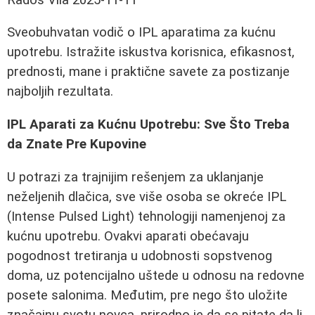
Sveobuhvatan vodič o IPL aparatima za kućnu
upotrebu. Istražite iskustva korisnica, efikasnost,
prednosti, mane i praktične savete za postizanje
najboljih rezultata.
IPL Aparati za Kućnu Upotrebu: Sve Što Treba
da Znate Pre Kupovine
U potrazi za trajnijim rešenjem za uklanjanje
neželjenih dlačica, sve više osoba se okreće IPL
(Intense Pulsed Light) tehnologiji namenjenoj za
kućnu upotrebu. Ovakvi aparati obećavaju
pogodnost tretiranja u udobnosti sopstvenog
doma, uz potencijalno uštede u odnosu na redovne
posete salonima. Međutim, pre nego što uložite
značajnu svotu novca, prirodno je da se pitate da li