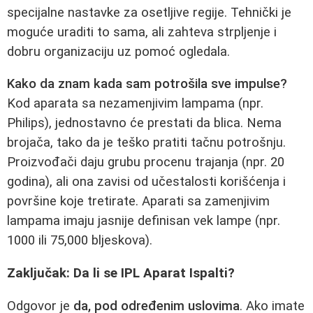
specijalne nastavke za osetljive regije. Tehnički je
moguće uraditi to sama, ali zahteva strpljenje i
dobru organizaciju uz pomoć ogledala.
Kako da znam kada sam potrošila sve impulse?
Kod aparata sa nezamenjivim lampama (npr.
Philips), jednostavno će prestati da blica. Nema
brojača, tako da je teško pratiti tačnu potrošnju.
Proizvođači daju grubu procenu trajanja (npr. 20
godina), ali ona zavisi od učestalosti korišćenja i
površine koje tretirate. Aparati sa zamenjivim
lampama imaju jasnije definisan vek lampe (npr.
1000 ili 75,000 bljeskova).
Zaključak: Da li se IPL Aparat Ispalti?
Odgovor je
da, pod određenim uslovima
. Ako imate