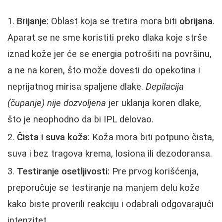
Brijanje:
Oblast koja se tretira mora biti
obrijana
.
Aparat se ne sme koristiti preko dlaka koje strše
iznad kože jer će se energia potrošiti na površinu,
a ne na koren, što može dovesti do opekotina i
neprijatnog mirisa spaljene dlake.
Depilacija
(čupanje) nije dozvoljena
jer uklanja koren dlake,
što je neophodno da bi IPL delovao.
Čista i suva koža:
Koža mora biti potpuno čista,
suva i bez tragova krema, losiona ili dezodoransa.
Testiranje osetljivosti:
Pre prvog korišćenja,
preporučuje se testiranje na manjem delu kože
kako biste proverili reakciju i odabrali odgovarajući
intenzitet.