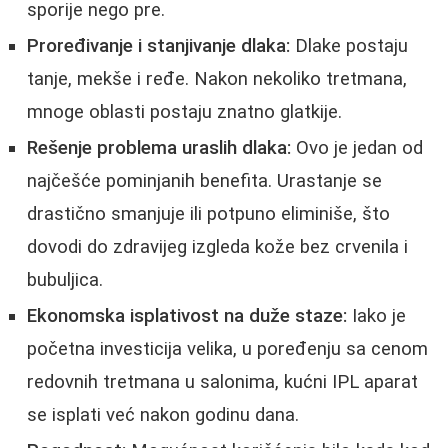
sporije nego pre.
Proređivanje i stanjivanje dlaka:
Dlake postaju
tanje, mekše i ređe. Nakon nekoliko tretmana,
mnoge oblasti postaju znatno glatkije.
Rešenje problema uraslih dlaka:
Ovo je jedan od
najčešće pominjanih benefita. Urastanje se
drastično smanjuje ili potpuno eliminiše, što
dovodi do zdravijeg izgleda kože bez crvenila i
bubuljica.
Ekonomska isplativost na duže staze:
Iako je
početna investicija velika, u poređenju sa cenom
redovnih tretmana u salonima, kućni IPL aparat
se isplati već nakon godinu dana.