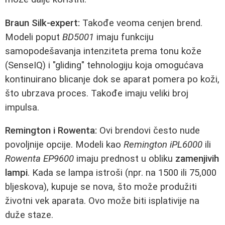
Braun Silk-expert:
Takođe veoma cenjen brend.
Modeli poput
BD5001
imaju funkciju
samopodešavanja intenziteta prema tonu kože
(SenseIQ) i "gliding" tehnologiju koja omogućava
kontinuirano blicanje dok se aparat pomera po koži,
što ubrzava proces. Takođe imaju veliki broj
impulsa.
Remington i Rowenta:
Ovi brendovi često nude
povoljnije opcije. Modeli kao
Remington iPL6000
ili
Rowenta EP9600
imaju prednost u obliku
zamenjivih
lampi
. Kada se lampa istroši (npr. na 1500 ili 75,000
bljeskova), kupuje se nova, što može produžiti
životni vek aparata. Ovo može biti isplativije na
duže staze.