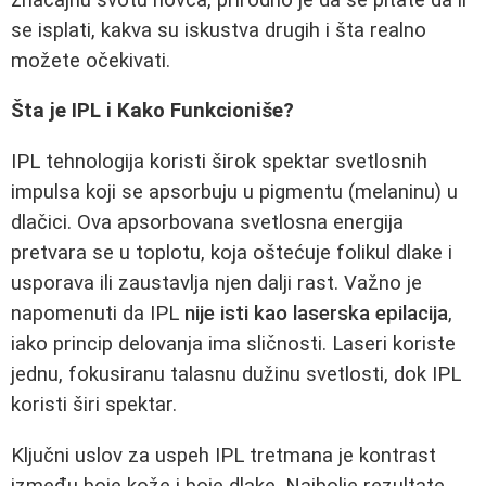
se isplati, kakva su iskustva drugih i šta realno
možete očekivati.
Šta je IPL i Kako Funkcioniše?
IPL tehnologija koristi širok spektar svetlosnih
impulsa koji se apsorbuju u pigmentu (melaninu) u
dlačici. Ova apsorbovana svetlosna energija
pretvara se u toplotu, koja oštećuje folikul dlake i
usporava ili zaustavlja njen dalji rast. Važno je
napomenuti da IPL
nije isti kao laserska epilacija
,
iako princip delovanja ima sličnosti. Laseri koriste
jednu, fokusiranu talasnu dužinu svetlosti, dok IPL
koristi širi spektar.
Ključni uslov za uspeh IPL tretmana je kontrast
između boje kože i boje dlake. Najbolje rezultate