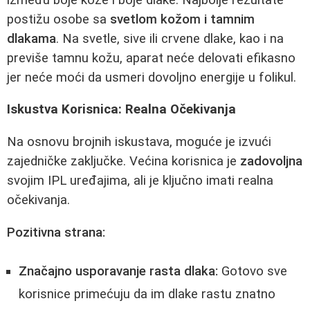
postižu osobe sa
svetlom kožom i tamnim
dlakama
. Na svetle, sive ili crvene dlake, kao i na
previše tamnu kožu, aparat neće delovati efikasno
jer neće moći da usmeri dovoljno energije u folikul.
Iskustva Korisnica: Realna Očekivanja
Na osnovu brojnih iskustava, moguće je izvući
zajedničke zaključke. Većina korisnica je
zadovoljna
svojim IPL uređajima, ali je ključno imati realna
očekivanja.
Pozitivna strana:
Značajno usporavanje rasta dlaka:
Gotovo sve
korisnice primećuju da im dlake rastu znatno