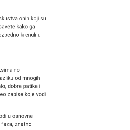
kustva onih koji su
e savete kako ga
ezbedno krenuli u
aksimalno
 razliku od mnogih
o, dobre patike i
deo zapise koje vodi
vodi u osnovne
" faza, znatno