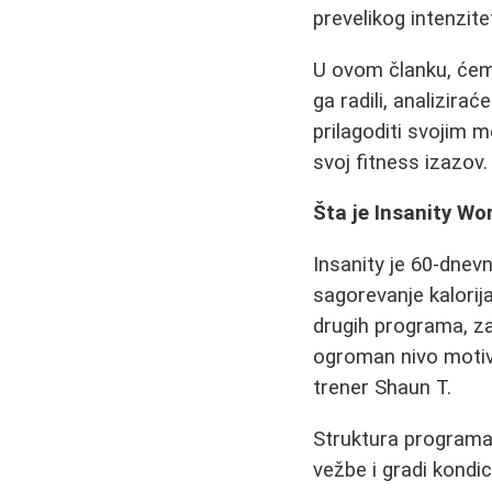
prevelikog intenzite
U ovom članku, ćemo
ga radili, analizira
prilagoditi svojim 
svoj fitness izazov.
Šta je Insanity Wo
Insanity je 60-dnev
sagorevanje kalorija
drugih programa, za
ogroman nivo motiva
trener Shaun T.
Struktura programa 
vežbe i gradi kondi