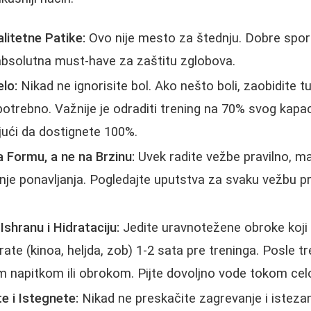
alitetne Patike:
Ovo nije mesto za štednju. Dobre spor
bsolutna must-have za zaštitu zglobova.
elo:
Nikad ne ignorisite bol. Ako nešto boli, zaobidite t
potrebno. Važnije je odraditi trening na 70% svog kapa
ući da dostignete 100%.
a Formu, a ne na Brzinu:
Uvek radite vežbe pravilno, ma
manje ponavljanja. Pogledajte uputstva za svaku vežbu 
shranu i Hidrataciju:
Jedite uravnotežene obroke koji u
rate (kinoa, heljda, zob) 1-2 sata pre treninga. Posle tr
im napitkom ili obrokom. Pijte dovoljno vode tokom cel
e i Istegnete:
Nikad ne preskačite zagrevanje i istezan