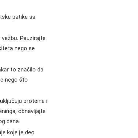
tske patike sa
u vežbu. Pauzirajte
citeta nego se
kar to značilo da
pre nego što
ključuju proteine i
eninga, obnavljajte
og dana.
je koje je deo