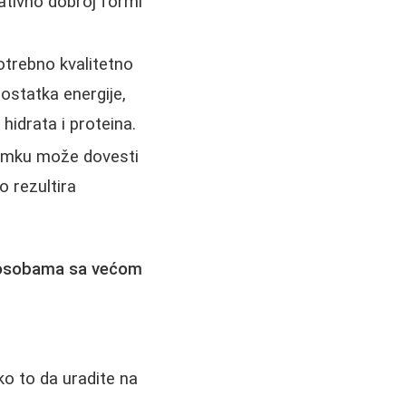
ativno dobroj formi
potrebno kvalitetno
ostatka energije,
idrata i proteina.
nimku može dovesti
o rezultira
 osobama sa većom
ko to da uradite na