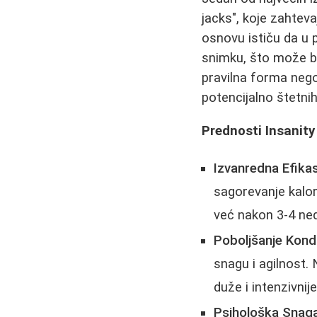
jacks", koje zahteva
osnovu ističu da u p
snimku, što može bit
pravilna forma nego 
potencijalno štetnih
Prednosti Insanity
Izvanredna Efika
sagorevanje kalori
već nakon 3-4 ned
Poboljšanje Kondi
snagu i agilnost.
duže i intenzivni
Psihološka Snaga