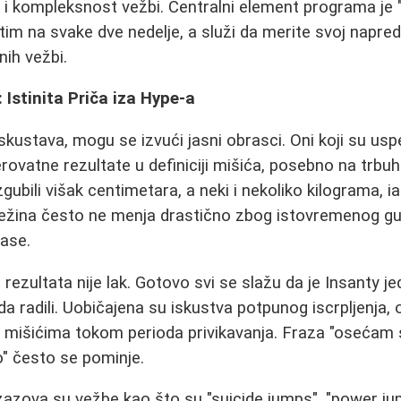
 i kompleksnost vežbi. Centralni element programa je "F
tim na svake dve nedelje, a služi da merite svoj napred
nih vežbi.
 Istinita Priča iza Hype-a
skustava, mogu se izvući jasni obrasci. Oni koji su usp
rovatne rezultate u definiciji mišića, posebno na trbu
zgubili višak centimetara, a neki i nekoliko kilograma, i
ežina često ne menja drastično zbog istovremenog gub
ase.
rezultata nije lak. Gotovo svi se slažu da je Insanty j
da radili. Uobičajena su iskustva potpunog iscrpljenja, 
u mišićima tokom perioda privikavanja. Fraza "osećam 
o" često se pominje.
zazova su vežbe kao što su "suicide jumps", "power ju