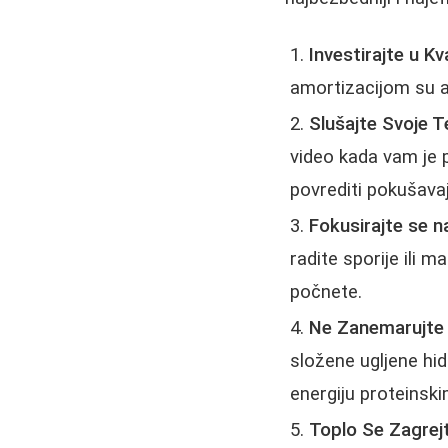
Investirajte u Kv
amortizacijom su a
Slušajte Svoje T
video kada vam je 
povrediti pokušavaj
Fokusirajte se n
radite sporije ili 
počnete.
Ne Zanemarujte I
složene ugljene hid
energiju proteinsk
Toplo Se Zagrejt