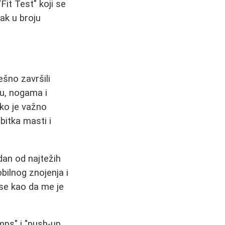
it Test" koji se
ak u broju
ešno završili
hu, nogama i
ako je važno
itka masti i
edan od najtežih
obilnog znojenja i
se kao da me je
mps" i "push-up