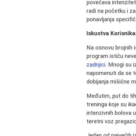
povećava intenzitet
radi na početku i za
ponavljanja specifič
Iskustva Korisnika:
Na osnovu brojnih i
program ističu neve
zadnjici
. Mnogi su i
napomenuti da se t
dobijanja mišićne m
Međutim, put do tih 
treninga koje su ika
intenzivnih bolova 
teretni voz pregazi
Jedan od najvećih i