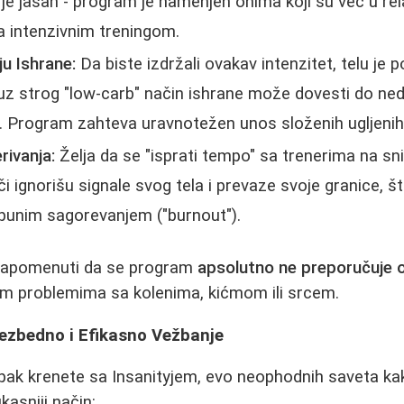
je jasan - program je namenjen onima koji su već u rel
sa intenzivnim treningom.
u Ishrane:
Da biste izdržali ovakav intenzitet, telu je 
uz strog "low-carb" način ishrane može dovesti do ned
 Program zahteva uravnotežen unos složenih ugljenih h
ivanja:
Želja da se "isprati tempo" sa trenerima na s
 ignorišu signale svog tela i prevaze svoje granice, št
tpunim sagorevanjem ("burnout").
napomenuti da se program
apsolutno ne preporučuje
kvim problemima sa kolenima, kićmom ili srcem.
Bezbedno i Efikasno Vežbanje
 ipak krenete sa Insanityjem, evo neophodnih saveta ka
ikasniji način: