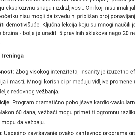
ju eksplozivnu snagu i izdržljivost. Oni koji nisu imali j
očetku nisu mogli da izvedu ni približan broj ponavljan
i demotivišuće. Ključna lekcija koju su mnogi naučili je 
brzina - bolje je uraditi 5 pravilnih sklekova nego 20 n
.
 Treninga
snost:
Zbog visokog intenziteta, Insanity je izuzetno e
ja i masti. Mnogi korisnici primećuju vidljive promene u
elje redovnog vežbanja.
cije:
Program dramatično poboljšava kardio-vaskularnu 
 Nakon 60 dana, vežbači mogu primetiti ogromnu razlik
je mogu da vežbaju.
:
Uspešno završavanje ovako zahtevnog programa gr