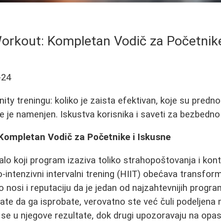
Workout: Kompletan Vodič za Početnike
-24
ity treningu: koliko je zaista efektivan, koje su prednost
me je namenjen. Iskustva korisnika i saveti za bezbedno
 Kompletan Vodič za Početnike i Iskusne
alo koji program izaziva toliko strahopoštovanja i kon
o-intenzivni intervalni trening (HIIT) obećava transfor
ko nosi i reputaciju da je jedan od najzahtevnijih progr
jate da ga isprobate, verovatno ste već čuli podeljena 
u se u njegove rezultate, dok drugi upozoravaju na opa