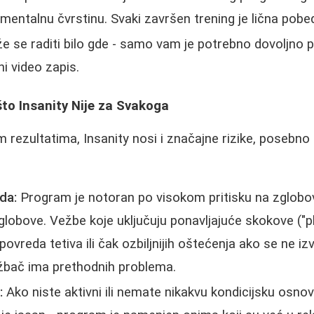
entalnu čvrstinu. Svaki završen trening je lična pobe
 se raditi bilo gde - samo vam je potrebno dovoljno 
ni video zapis.
ašto Insanity Nije za Svakoga
im rezultatima, Insanity nosi i značajne rizike, posebn
da:
Program je notoran po visokom pritisku na zglobo
globove. Vežbe koje uključuju ponavljajuće skokove ("
povreda tetiva ili čak ozbiljnijih oštećenja ako se ne 
vežbač ima prethodnih problema.
:
Ako niste aktivni ili nemate nikakvu kondicijsku osnovu