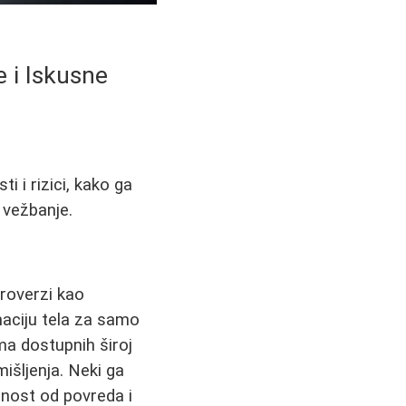
 i Iskusne
i i rizici, kako ga
 vežbanje.
troverzi kao
maciju tela za samo
ama dostupnih široj
mišljenja. Neki ga
snost od povreda i