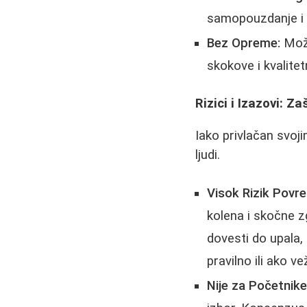
samopouzdanje i m
Bez Opreme:
Može
skokove i kvalitet
Rizici i Izazovi: Z
Iako privlačan svoj
ljudi.
Visok Rizik Povre
kolena i skočne z
dovesti do upala, 
pravilno ili ako 
Nije za Početnike