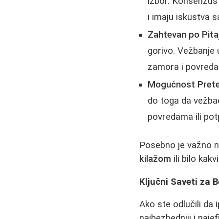
izbor. Konsenzus 
i imaju iskustva 
Zahtevan po Pitaj
gorivo. Vežbanje 
zamora i povreda.
Mogućnost Preter
do toga da vežbači
povredama ili po
Posebno je važno 
kilažom
ili bilo ka
Ključni Saveti za 
Ako ste odlučili da
najbezbedniji i najef