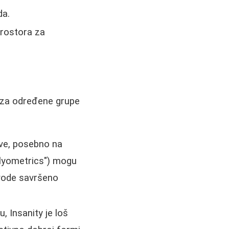
da.
prostora za
o za određene grupe
ve, posebno na
plyometrics") mogu
izvode savršeno
, Insanity je loš