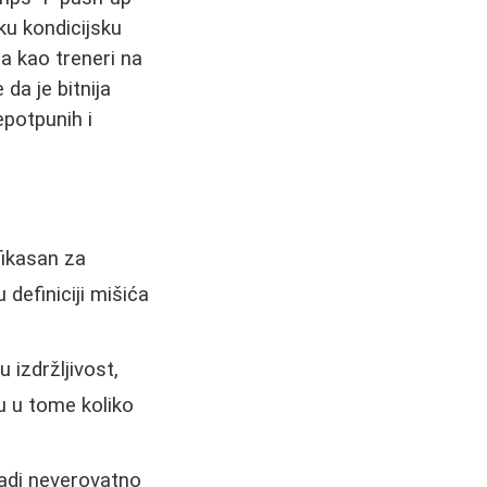
aku kondicijsku
ja kao treneri na
da je bitnija
epotpunih i
fikasan za
 definiciji mišića
izdržljivost,
u u tome koliko
adi neverovatno