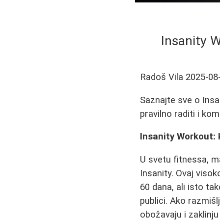
Insanity 
Radoš Vila
2025-08
Saznajte sve o Insan
pravilno raditi i ko
Insanity Workout:
U svetu fitnessa, m
Insanity. Ovaj visok
60 dana, ali isto ta
publici. Ako razmišl
obožavaju i zaklinj