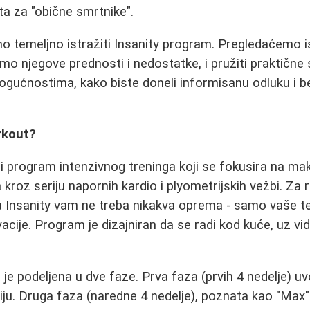
ta za "obične smrtnike".
 temeljno istražiti Insanity program. Pregledaćemo is
ćemo njegove prednosti i nedostatke, i pružiti praktičn
mogućnostima, kako biste doneli informisanu odluku i b
rkout?
ni program intenzivnog treninga koji se fokusira na m
 kroz seriju napornih kardio i plyometrijskih vežbi. Za
 Insanity vam ne treba nikakva oprema - samo vaše tel
cije. Program je dizajniran da se radi kod kuće, uz vi
je podeljena u dve faze. Prva faza (prvih 4 nedelje) u
ciju. Druga faza (naredne 4 nedelje), poznata kao "Max