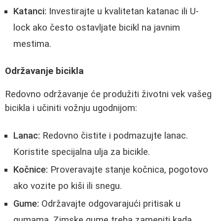
Katanci:
Investirajte u kvalitetan katanac ili U-
lock ako često ostavljate bicikl na javnim
mestima.
Održavanje bicikla
Redovno održavanje će produžiti životni vek vašeg
bicikla i učiniti vožnju ugodnijom:
Lanac:
Redovno čistite i podmazujte lanac.
Koristite specijalna ulja za bicikle.
Kočnice:
Proveravajte stanje kočnica, pogotovo
ako vozite po kiši ili snegu.
Gume:
Održavajte odgovarajući pritisak u
gumama. Zimske gume treba zameniti kada