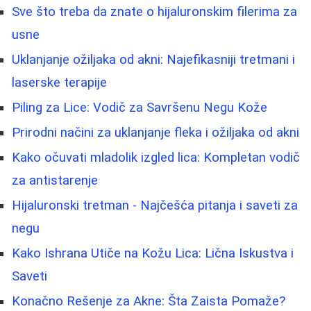
Sve što treba da znate o hijaluronskim filerima za
usne
Uklanjanje ožiljaka od akni: Najefikasniji tretmani i
laserske terapije
Piling za Lice: Vodič za Savršenu Negu Kože
Prirodni načini za uklanjanje fleka i ožiljaka od akni
Kako očuvati mladolik izgled lica: Kompletan vodič
za antistarenje
Hijaluronski tretman - Najčešća pitanja i saveti za
negu
Kako Ishrana Utiče na Kožu Lica: Lična Iskustva i
Saveti
Konačno Rešenje za Akne: Šta Zaista Pomaže?