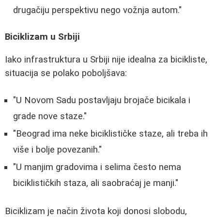
drugačiju perspektivu nego vožnja autom."
Biciklizam u Srbiji
Iako infrastruktura u Srbiji nije idealna za bicikliste,
situacija se polako poboljšava:
"U Novom Sadu postavljaju brojače bicikala i
grade nove staze."
"Beograd ima neke biciklističke staze, ali treba ih
više i bolje povezanih."
"U manjim gradovima i selima često nema
biciklističkih staza, ali saobraćaj je manji."
Biciklizam je način života koji donosi slobodu,