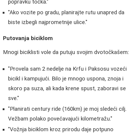
popravku točka."
"Ako vozite po gradu, planirajte rutu unapred da
biste izbegli najprometnije ulice."
Putovanja biciklom
Mnogi biciklisti vole da putuju svojim dvotočkašem:
"Provela sam 2 nedelje na Krfu i Paksosu vozeći
bicikl i kampujući. Bilo je mnogo uspona, znoja i
skoro pa suza, ali kada krene spust, zaboravi se
sve."
"Planirati century ride (160km) je moj sledeći cilj.
Vežbam polako povećavajući kilometražu."
"Vožnja biciklom kroz prirodu daje potpuno