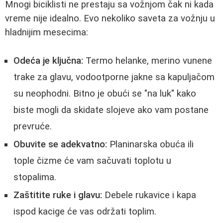
Mnogi biciklisti ne prestaju sa vožnjom čak ni kada
vreme nije idealno. Evo nekoliko saveta za vožnju u
hladnijim mesecima:
Odeća je ključna:
Termo helanke, merino vunene
trake za glavu, vodootporne jakne sa kapuljačom
su neophodni. Bitno je obući se "na luk" kako
biste mogli da skidate slojeve ako vam postane
prevruće.
Obuvite se adekvatno:
Planinarska obuća ili
tople čizme će vam sačuvati toplotu u
stopalima.
Zaštitite ruke i glavu:
Debele rukavice i kapa
ispod kacige će vas održati toplim.