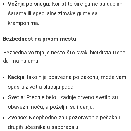
Vožnja po snegu:
Koristite šire gume sa dublim
šarama ili specijalne zimske gume sa
kramponima.
Bezbednost na prvom mestu
Bezbedna vožnja je nešto što svaki biciklista treba
da ima na umu:
Kaciga:
Iako nije obavezna po zakonu, može vam
spasiti život u slučaju pada.
Svetla:
Prednje belo i zadnje crveno svetlo su
obavezni noću, a poželjni su i danju.
Zvonce:
Neophodno za upozoravanje pešaka i
drugih učesnika u saobraćaju.