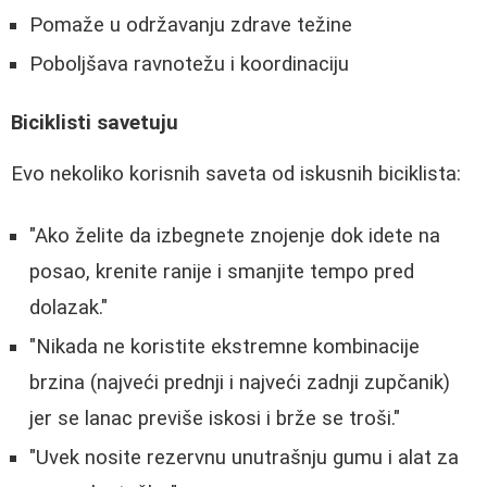
Pomaže u održavanju zdrave težine
Poboljšava ravnotežu i koordinaciju
Biciklisti savetuju
Evo nekoliko korisnih saveta od iskusnih biciklista:
"Ako želite da izbegnete znojenje dok idete na
posao, krenite ranije i smanjite tempo pred
dolazak."
"Nikada ne koristite ekstremne kombinacije
brzina (najveći prednji i najveći zadnji zupčanik)
jer se lanac previše iskosi i brže se troši."
"Uvek nosite rezervnu unutrašnju gumu i alat za