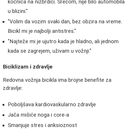
kočnica na nizbrdici. Srećom, nije bilo automobila
u blizini."
"Volim da vozim svaki dan, bez obzira na vreme.
Bicikl mi je najbolji antistres."
"Najteže mi je ujutro kada je hladno, ali jednom
kada se zagrejem, uživam u vožnji."
Biciklizam i zdravlje
Redovna vožnja bicikla ima brojne benefite za
zdravlje:
Poboljšava kardiovaskularno zdravlje
Jača mišiće noga i core-a
Smanjuje stres i anksioznost