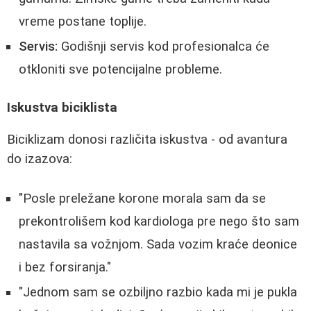
vreme postane toplije.
Servis:
Godišnji servis kod profesionalca će
otkloniti sve potencijalne probleme.
Iskustva biciklista
Biciklizam donosi različita iskustva - od avantura
do izazova:
"Posle preležane korone morala sam da se
prekontrolišem kod kardiologa pre nego što sam
nastavila sa vožnjom. Sada vozim kraće deonice
i bez forsiranja."
"Jednom sam se ozbiljno razbio kada mi je pukla